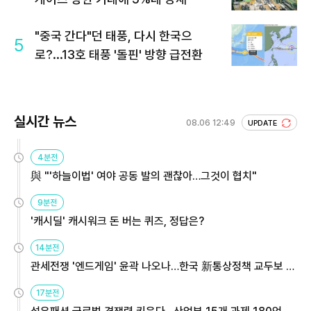
"중국 간다"던 태풍, 다시 한국으
5
로?...13호 태풍 '돌핀' 방향 급전환
실시간 뉴스
08.06 12:49
UPDATE
4분전
與 "'하늘이법' 여야 공동 발의 괜찮아…그것이 협치"
9분전
'캐시딜' 캐시워크 돈 버는 퀴즈, 정답은?
14분전
관세전쟁 '엔드게임' 윤곽 나오나…한국 新통상정책 교두보 활
용해야
17분전