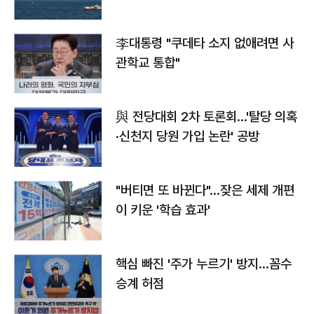
李대통령 "쿠데타 소지 없애려면 사
관학교 통합"
與 전당대회 2차 토론회…'탈당 의혹
·신천지 당원 가입 논란' 공방
"버티면 또 바뀐다"…잦은 세제 개편
이 키운 '학습 효과'
핵심 빠진 '주가 누르기' 방지…꼼수
승계 허점