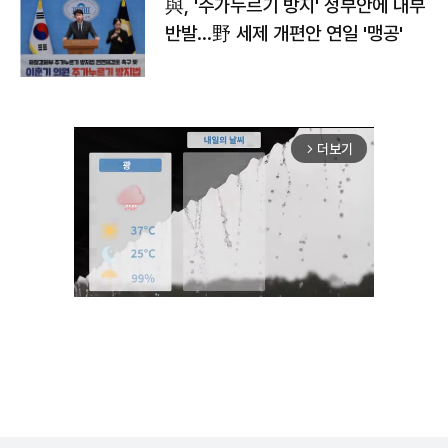
與, '주가누르기 방지' 정부안에 내부
반발…野 세제 개편안 연일 '맹공'
더보기
arrow_forward_ios
Unmute