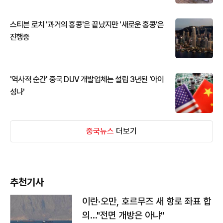
스티븐 로치 '과거의 홍콩'은 끝났지만 '새로운 홍콩'은
진행중
'역사적 순간' 중국 DUV 개발업체는 설립 3년된 '아이
성나'
중국뉴스
더보기
추천기사
이란·오만, 호르무즈 새 항로 좌표 합
의…"전면 개방은 아냐"