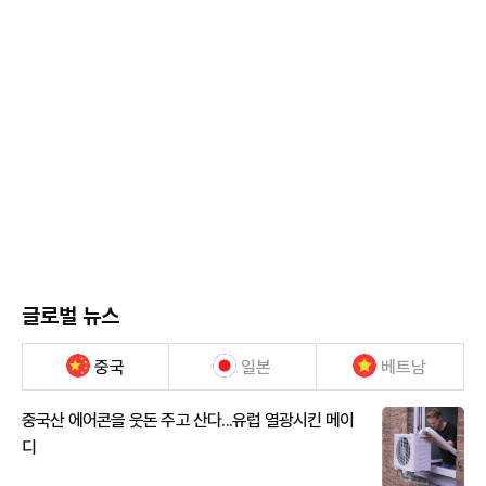
글로벌 뉴스
중국
일본
베트남
중국산 에어콘을 웃돈 주고 산다...유럽 열광시킨 메이
디