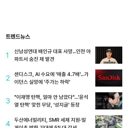
트렌드뉴스
신남성연대 배인규 대표 사망…인천 아
1
파트서 숨진 채 발견
샌디스크, AI 수요에 '매출 4.7배'…가
2
이던스 실망에 '주가는 하락'
"이재명 탄핵, 얼마 안 남았다"...'윤석
3
열 탄핵' 맞힌 무당, '성지글' 등장
두산에너빌리티, SMR 세제 지원·빌
4
게이츠 방한 기대에 5%대 강세