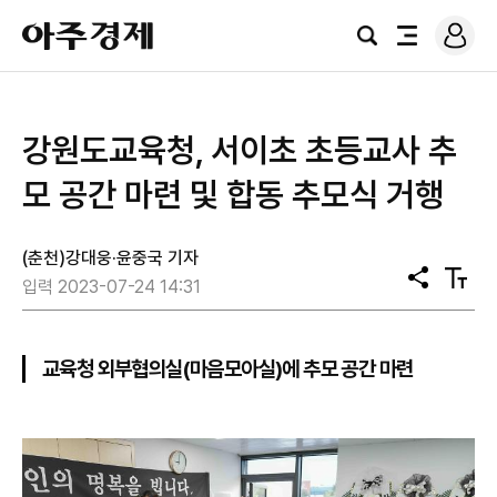
로
아
그
검
전
주
인
색
체
경
메
제
뉴
강원도교육청, 서이초 초등교사 추
모 공간 마련 및 합동 추모식 거행
(춘천)강대웅·윤중국 기자
공
텍
입력 2023-07-24 14:31
유
스
트
크
기
교육청 외부협의실(마음모아실)에 추모 공간 마련