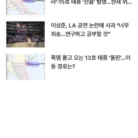
라'·15호 태풍 '찬홈' 발생…현재 위
치와 이동경로는?
이상준, LA 공연 논란에 사과 "너무
죄송…연구하고 공부할 것"
폭염 몰고 오는 13호 태풍 '돌핀'…이
동 경로는?