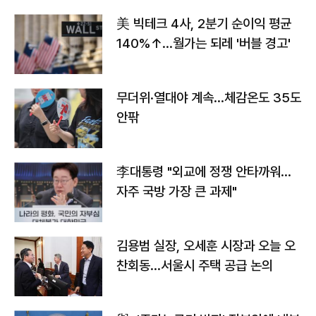
美 빅테크 4사, 2분기 순이익 평균
140%↑…월가는 되레 '버블 경고'
무더위·열대야 계속…체감온도 35도
안팎
李대통령 "외교에 정쟁 안타까워…
자주 국방 가장 큰 과제"
김용범 실장, 오세훈 시장과 오늘 오
찬회동...서울시 주택 공급 논의