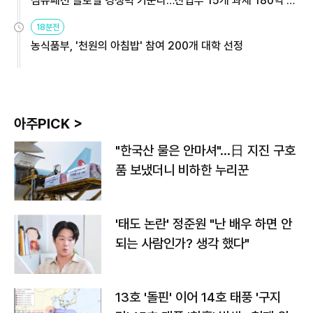
섬유패션 글로벌 경쟁력 키운다…산업부 15개 과제 180억 지
원
18분전
농식품부, '천원의 아침밥' 참여 200개 대학 선정
아주PICK >
"한국산 물은 안마셔"…日 지진 구호
품 보냈더니 비하한 누리꾼
'태도 논란' 정준원 "난 배우 하면 안
되는 사람인가? 생각 했다"
13호 '돌핀' 이어 14호 태풍 '구지