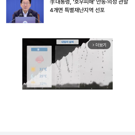
李대통령, '호우피해' 안동·의성 관할
4개면 특별재난지역 선포
더보기
arrow_forward_ios
Unmute