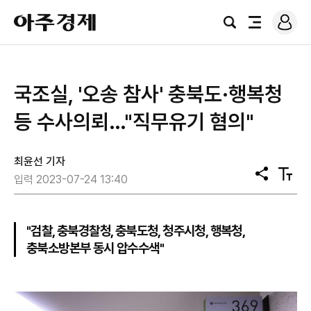
로
아
그
검
전
주
인
색
체
경
메
제
뉴
국조실, '오송 참사' 충북도·행복청
등 수사의뢰…"직무유기 혐의"
최윤선 기자
공
텍
입력 2023-07-24 13:40
유
스
트
크
기
"검찰, 충북경찰청, 충북도청, 청주시청, 행복청,
충북소방본부 동시 압수수색"