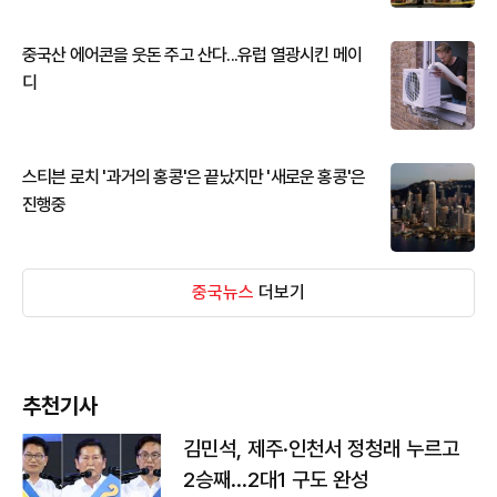
중국산 에어콘을 웃돈 주고 산다...유럽 열광시킨 메이
디
스티븐 로치 '과거의 홍콩'은 끝났지만 '새로운 홍콩'은
진행중
중국뉴스
더보기
추천기사
김민석, 제주·인천서 정청래 누르고
2승째…2대1 구도 완성