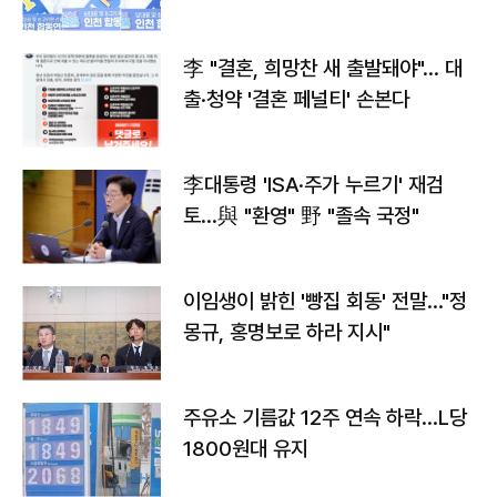
李 "결혼, 희망찬 새 출발돼야"… 대
출·청약 '결혼 페널티' 손본다
李대통령 'ISA·주가 누르기' 재검
토…與 "환영" 野 "졸속 국정"
이임생이 밝힌 '빵집 회동' 전말…"정
몽규, 홍명보로 하라 지시"
주유소 기름값 12주 연속 하락…L당
1800원대 유지