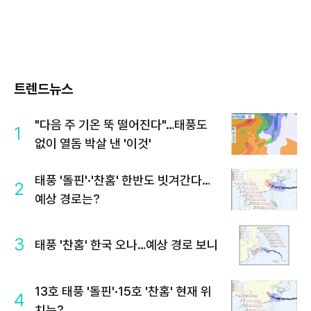
트렌드뉴스
"다음 주 기온 뚝 떨어진다"…태풍도
1
없이 열돔 박살 낸 '이것'
태풍 '돌핀'·'찬홈' 한반도 빗겨간다…
2
예상 경로는?
3
태풍 '찬홈' 한국 오나…예상 경로 보니
13호 태풍 '돌핀'·15호 '찬홈' 현재 위
4
치는?