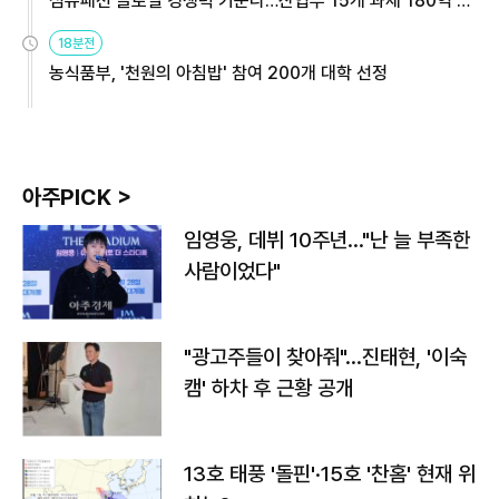
섬유패션 글로벌 경쟁력 키운다…산업부 15개 과제 180억 지
원
18분전
농식품부, '천원의 아침밥' 참여 200개 대학 선정
아주PICK >
임영웅, 데뷔 10주년…"난 늘 부족한
사람이었다"
"광고주들이 찾아줘"…진태현, '이숙
캠' 하차 후 근황 공개
13호 태풍 '돌핀'·15호 '찬홈' 현재 위