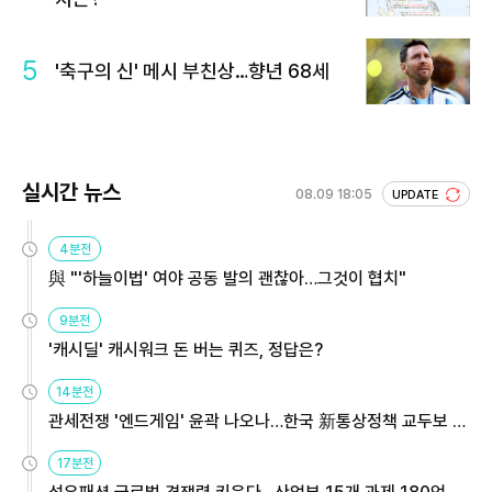
5
'축구의 신' 메시 부친상…향년 68세
실시간 뉴스
08.09 18:05
UPDATE
4분전
與 "'하늘이법' 여야 공동 발의 괜찮아…그것이 협치"
9분전
'캐시딜' 캐시워크 돈 버는 퀴즈, 정답은?
14분전
관세전쟁 '엔드게임' 윤곽 나오나…한국 新통상정책 교두보 활
용해야
17분전