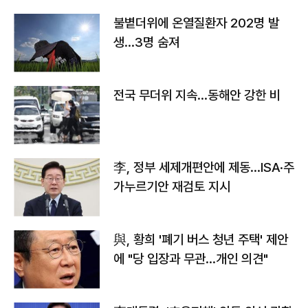
불볕더위에 온열질환자 202명 발
생…3명 숨져
전국 무더위 지속…동해안 강한 비
李, 정부 세제개편안에 제동…ISA·주
가누르기안 재검토 지시
與, 황희 '폐기 버스 청년 주택' 제안
에 "당 입장과 무관…개인 의견"