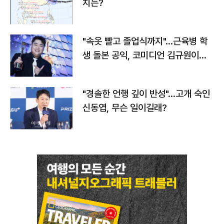
치는?
"속옷 빨고 졸업식까지"…근육병 학
생 돌본 공익, 코미디언 김규원이었
다
"경솔한 언행 깊이 반성"…고개 숙인
신동엽, 무슨 일이길래?