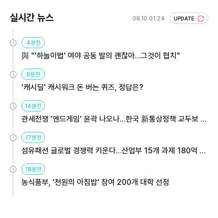
실시간 뉴스
08.10 01:24
UPDATE
4분전
與 "'하늘이법' 여야 공동 발의 괜찮아…그것이 협치"
9분전
'캐시딜' 캐시워크 돈 버는 퀴즈, 정답은?
14분전
관세전쟁 '엔드게임' 윤곽 나오나…한국 新통상정책 교두보 활
용해야
17분전
섬유패션 글로벌 경쟁력 키운다…산업부 15개 과제 180억 지
원
18분전
농식품부, '천원의 아침밥' 참여 200개 대학 선정