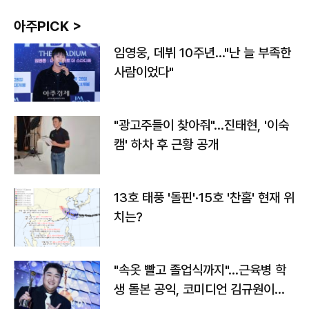
아주PICK >
임영웅, 데뷔 10주년…"난 늘 부족한
사람이었다"
"광고주들이 찾아줘"…진태현, '이숙
캠' 하차 후 근황 공개
13호 태풍 '돌핀'·15호 '찬홈' 현재 위
치는?
"속옷 빨고 졸업식까지"…근육병 학
생 돌본 공익, 코미디언 김규원이었
다