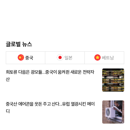
글로벌 뉴스
중국
일본
베트남
희토류 다음은 광모듈…중국이 움켜쥔 새로운 전략자
산
중국산 에어콘을 웃돈 주고 산다...유럽 열광시킨 메이
디