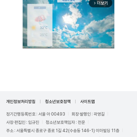
더보기
arrow_forward_ios
Mute
개인정보처리방침
청소년보호정책
사이트맵
정기간행등록번호 : 서울 아 00493
회장·발행인 : 곽영길
사장·편집인 : 임규진
청소년보호책임자 : 전운
주소 : 서울특별시 종로구 종로 1길 42(수송동 146-1) 이마빌딩 11층