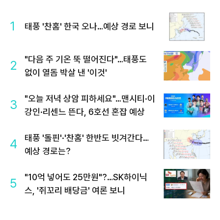
1
태풍 '찬홈' 한국 오나…예상 경로 보니
"다음 주 기온 뚝 떨어진다"…태풍도
2
없이 열돔 박살 낸 '이것'
"오늘 저녁 상암 피하세요"…맨시티·이
3
강인·리센느 뜬다, 6호선 혼잡 예상
태풍 '돌핀'·'찬홈' 한반도 빗겨간다…
4
예상 경로는?
"10억 넣어도 25만원"?…SK하이닉
5
스, '쥐꼬리 배당금' 여론 보니