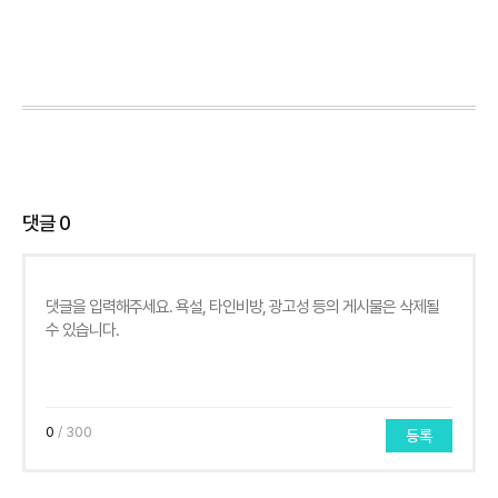
댓글
0
0
/ 300
등록