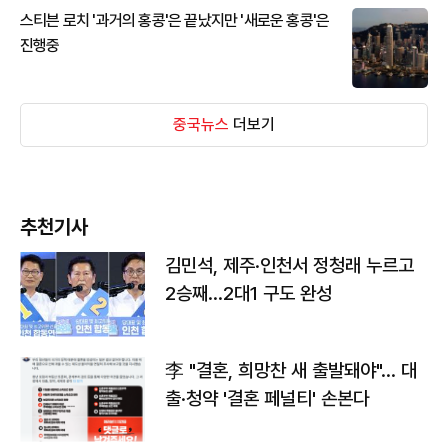
스티븐 로치 '과거의 홍콩'은 끝났지만 '새로운 홍콩'은
진행중
중국뉴스
더보기
추천기사
김민석, 제주·인천서 정청래 누르고
2승째…2대1 구도 완성
李 "결혼, 희망찬 새 출발돼야"… 대
출·청약 '결혼 페널티' 손본다