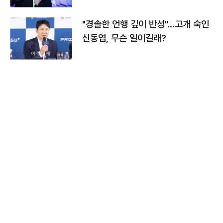
"경솔한 언행 깊이 반성"…고개 숙인
신동엽, 무슨 일이길래?