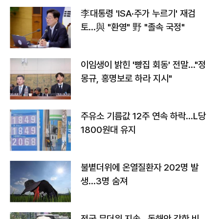
李대통령 'ISA·주가 누르기' 재검
토…與 "환영" 野 "졸속 국정"
이임생이 밝힌 '빵집 회동' 전말…"정
몽규, 홍명보로 하라 지시"
주유소 기름값 12주 연속 하락…L당
1800원대 유지
불볕더위에 온열질환자 202명 발
생…3명 숨져
전국 무더위 지속…동해안 강한 비