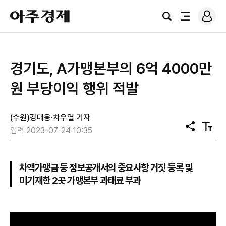
로
아
그
검
전
주
인
색
체
경
메
제
뉴
경기도, A가맹본부의 6억 4000만
원 부당이익 행위 적발
(수원)강대웅·차우열 기자
공
텍
입력 2023-07-24 10:35
유
스
트
크
기
차액가맹금 등 정보공개서의 중요사항 거짓 등록 및
미기재한 2곳 가맹본부 과태료 부과