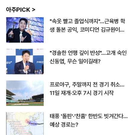
아주PICK >
"속옷 빨고 졸업식까지"…근육병 학
생 돌본 공익, 코미디언 김규원이었
다
"경솔한 언행 깊이 반성"…고개 숙인
신동엽, 무슨 일이길래?
프로야구, 주말까지 전 경기 취소…
11일 재개·오후 7시 경기 시작
태풍 '돌핀'·'찬홈' 한반도 빗겨간다…
예상 경로는?