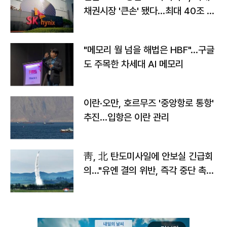
채권시장 '큰손' 됐다…최대 40조 투
자
"메모리 월 넘을 해법은 HBF"…구글
도 주목한 차세대 AI 메모리
이란·오만, 호르무즈 '중앙항로 통항'
추진…입항은 이란 관리
靑, 北 탄도미사일에 안보실 긴급회
의…"유엔 결의 위반, 즉각 중단 촉
구"