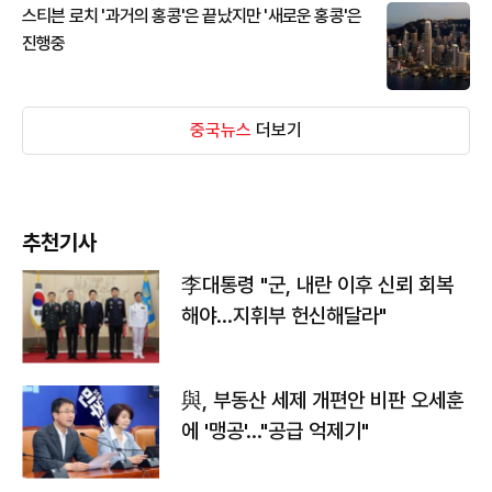
스티븐 로치 '과거의 홍콩'은 끝났지만 '새로운 홍콩'은
진행중
중국뉴스
더보기
추천기사
李대통령 "군, 내란 이후 신뢰 회복
해야…지휘부 헌신해달라"
與, 부동산 세제 개편안 비판 오세훈
에 '맹공'…"공급 억제기"