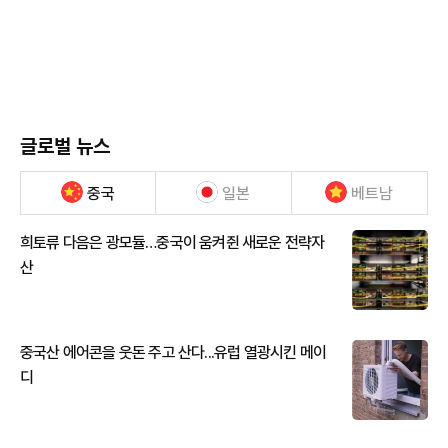
글로벌 뉴스
중국
일본
베트남
희토류 다음은 광모듈…중국이 움켜쥔 새로운 전략자
산
중국산 에어콘을 웃돈 주고 산다...유럽 열광시킨 메이
디