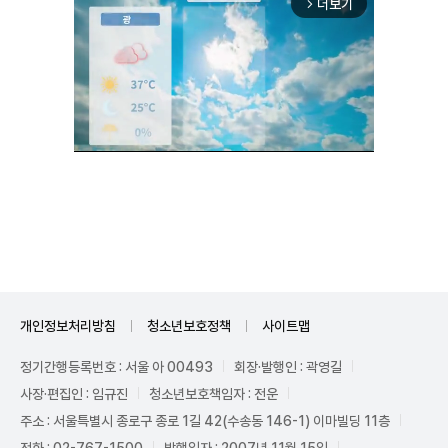
더보기
arrow_forward_ios
Unmute
개인정보처리방침
청소년보호정책
사이트맵
정기간행등록번호 : 서울 아 00493
회장·발행인 : 곽영길
사장·편집인 : 임규진
청소년보호책임자 : 전운
주소 : 서울특별시 종로구 종로 1길 42(수송동 146-1) 이마빌딩 11층
전화 : 02-767-1500
발행일자 : 2007년 11월 15일