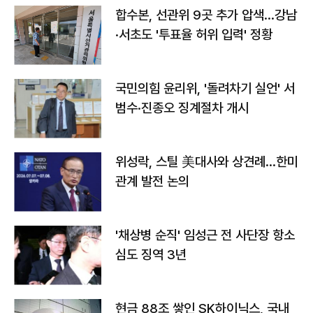
합수본, 선관위 9곳 추가 압색…강남
·서초도 '투표율 허위 입력' 정황
국민의힘 윤리위, '돌려차기 실언' 서
범수·진종오 징계절차 개시
위성락, 스틸 美대사와 상견례…한미
관계 발전 논의
'채상병 순직' 임성근 전 사단장 항소
심도 징역 3년
현금 88조 쌓인 SK하이닉스, 국내