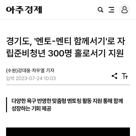
로
아
그
검
전
주
인
색
체
경
메
제
뉴
경기도, '멘토-멘티 함께서기'로 자
립준비청년 300명 홀로서기 지원
(수원)강대웅·차우열 기자
공
텍
입력 2023-07-24 10:03
유
스
트
크
기
다양한 욕구 반영한 맞춤형 멘토링 활동 지원 통해 함께
성장하는 기회 제공