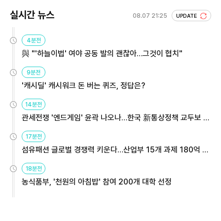
실시간 뉴스
08.07 21:25
UPDATE
4분전
與 "'하늘이법' 여야 공동 발의 괜찮아…그것이 협치"
9분전
'캐시딜' 캐시워크 돈 버는 퀴즈, 정답은?
14분전
관세전쟁 '엔드게임' 윤곽 나오나…한국 新통상정책 교두보 활
용해야
17분전
섬유패션 글로벌 경쟁력 키운다…산업부 15개 과제 180억 지
원
18분전
농식품부, '천원의 아침밥' 참여 200개 대학 선정