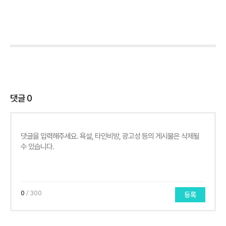
댓글
0
0
/ 300
등록