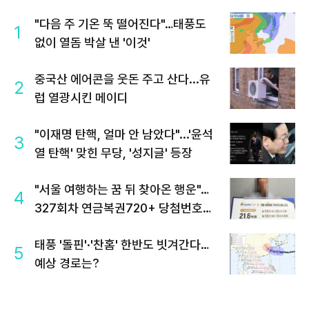
"다음 주 기온 뚝 떨어진다"…태풍도
1
없이 열돔 박살 낸 '이것'
중국산 에어콘을 웃돈 주고 산다...유
2
럽 열광시킨 메이디
"이재명 탄핵, 얼마 안 남았다"...'윤석
3
열 탄핵' 맞힌 무당, '성지글' 등장
"서울 여행하는 꿈 뒤 찾아온 행운"…
4
327회차 연금복권720+ 당첨번호조
회 주목
태풍 '돌핀'·'찬홈' 한반도 빗겨간다…
5
예상 경로는?