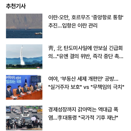
추천기사
이란·오만, 호르무즈 '중앙항로 통항'
추진…입항은 이란 관리
靑, 北 탄도미사일에 안보실 긴급회
의…"유엔 결의 위반, 즉각 중단 촉
구"
여야, '부동산 세제 개편안' 공방…
"실거주자 보호" vs "무책임의 극치"
경제성장까지 갉아먹는 역대급 폭
염…李대통령 "국가적 기후 재난"