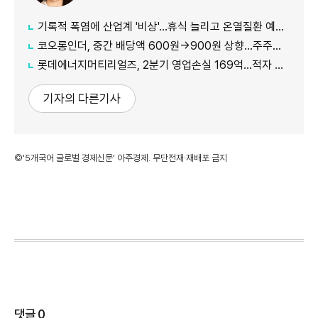
기록적 폭염에 산업계 '비상'…휴식 늘리고 온열질환 예방 총력
코오롱인더, 중간 배당액 600원→900원 상향...주주가치 제고 차원
롯데에너지머티리얼즈, 2분기 영업손실 169억...적자 지속
기자의 다른기사
©'5개국어 글로벌 경제신문' 아주경제. 무단전재·재배포 금지
댓글
0