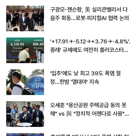
구광모-젠슨황, 美 실리콘밸리서 다
음주 회동…로봇·피지컬AI 협력 논의
'+17.91→-5.12→+3.76→-4.8%'…'
종레' 규제에도 여전히 롤러코스터
타는 코스피
'입추'에도 낮 최고 39도 폭염 절
정…한밤 '열대야' 지속
오세훈 "용산공원 주택공급 동의 못
해" vs 與 "정치적 어젠다로 사용"
맞불