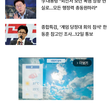
李대통령 "외신서 보던 폭염 상황 현
실로…모든 행정력 총동원하라"
종합특검, '계엄 당정대 회의 참석' 한
동훈 참고인 조사...12일 통보
더보기
arrow_forward_ios