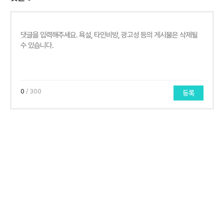
0
/ 300
등록