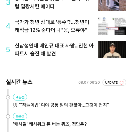
3
럽 열광시킨 메이디
국가가 청년 상대로 '통수'?...청년미
4
래적금 12% 준다더니 "응, 오류야"
신남성연대 배인규 대표 사망…인천 아
5
파트서 숨진 채 발견
실시간 뉴스
08.07 06:20
UPDATE
4분전
與 "'하늘이법' 여야 공동 발의 괜찮아…그것이 협치"
9분전
'캐시딜' 캐시워크 돈 버는 퀴즈, 정답은?