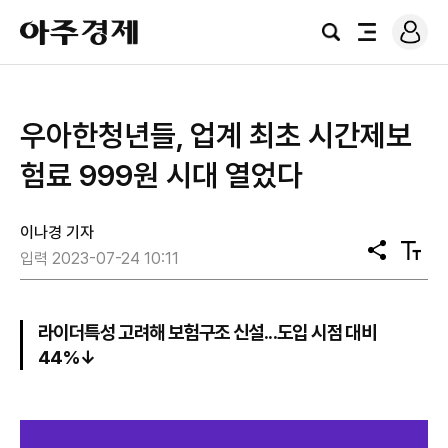
로
아
그
검
전
주
인
색
체
경
메
제
뉴
​우아한청년들, 업계 최초 시간제보
험료 999원 시대 열었다
이나경 기자
공
텍
입력 2023-07-24 10:11
유
스
트
크
기
라이더특성 고려해 보험구조 신설...도입 시점 대비
44%↓