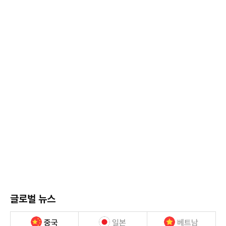
글로벌 뉴스
중국
일본
베트남