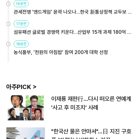
14분전
관세전쟁 '엔드게임' 윤곽 나오나…한국 新통상정책 교두보 활
용해야
17분전
섬유패션 글로벌 경쟁력 키운다…산업부 15개 과제 180억 지
원
18분전
농식품부, '천원의 아침밥' 참여 200개 대학 선정
아주PICK >
이재룡 재판行…다시 떠오른 연예계
'사고 후 미조치' 사례
"한국산 물은 안마셔"…日 지진 구호