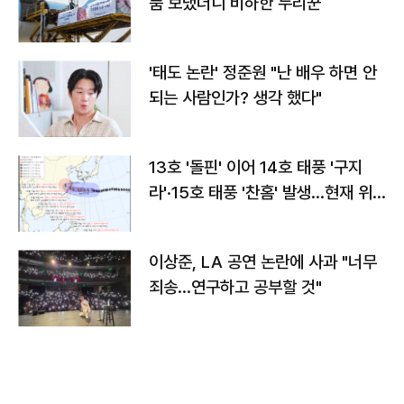
품 보냈더니 비하한 누리꾼
'태도 논란' 정준원 "난 배우 하면 안
되는 사람인가? 생각 했다"
13호 '돌핀' 이어 14호 태풍 '구지
라'·15호 태풍 '찬홈' 발생…현재 위
치와 이동경로는?
이상준, LA 공연 논란에 사과 "너무
죄송…연구하고 공부할 것"