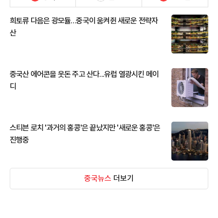
희토류 다음은 광모듈…중국이 움켜쥔 새로운 전략자
산
중국산 에어콘을 웃돈 주고 산다...유럽 열광시킨 메이
디
스티븐 로치 '과거의 홍콩'은 끝났지만 '새로운 홍콩'은
진행중
중국뉴스
더보기