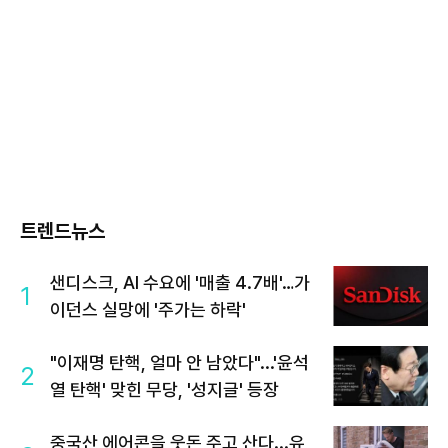
트렌드뉴스
샌디스크, AI 수요에 '매출 4.7배'…가
1
이던스 실망에 '주가는 하락'
"이재명 탄핵, 얼마 안 남았다"...'윤석
2
열 탄핵' 맞힌 무당, '성지글' 등장
중국산 에어콘을 웃돈 주고 산다...유