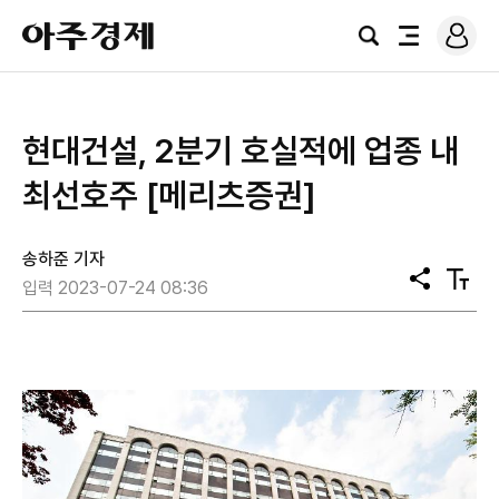
로
아
그
검
전
주
인
색
체
경
메
제
뉴
현대건설, 2분기 호실적에 업종 내
최선호주 [메리츠증권]
송하준 기자
공
텍
입력 2023-07-24 08:36
유
스
트
크
기