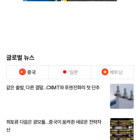
글로벌 뉴스
중국
일본
베트남
같은 출발, 다른 결말...CXMT와 푸젠진화의 첫 단추
희토류 다음은 광모듈…중국이 움켜쥔 새로운 전략자
산