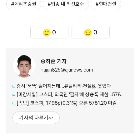
#메리츠증권
#업종 내 최선호주
#현대건설
0
0
송하준 기자
hajun825@ajunews.com
증시 '뚝뚝' 떨어지는데…유틸리티·건설株 웃었다
[마감시황] 코스피, 외국인 '팔자'에 상승폭 제한…5780선 마감
[속보] 코스피, 17.98p(0.31%) 오른 5781.20 마감
기자의 다른기사