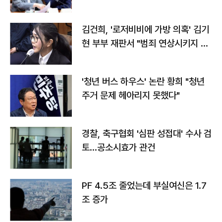
김건희, '로저비비에 가방 의혹' 김기
현 부부 재판서 "범죄 연상시키지 말
라"
'청년 버스 하우스' 논란 황희 "청년
주거 문제 헤아리지 못했다"
경찰, 축구협회 '심판 성접대' 수사 검
토…공소시효가 관건
PF 4.5조 줄었는데 부실여신은 1.7
조 증가