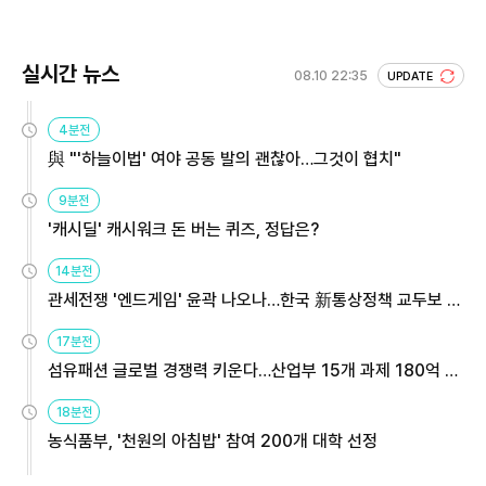
실시간 뉴스
08.10 22:35
UPDATE
4분전
與 "'하늘이법' 여야 공동 발의 괜찮아…그것이 협치"
9분전
'캐시딜' 캐시워크 돈 버는 퀴즈, 정답은?
14분전
관세전쟁 '엔드게임' 윤곽 나오나…한국 新통상정책 교두보 활
용해야
17분전
섬유패션 글로벌 경쟁력 키운다…산업부 15개 과제 180억 지
원
18분전
농식품부, '천원의 아침밥' 참여 200개 대학 선정