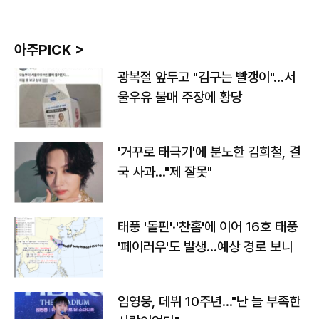
아주PICK >
광복절 앞두고 "김구는 빨갱이"…서
울우유 불매 주장에 황당
'거꾸로 태극기'에 분노한 김희철, 결
국 사과…"제 잘못"
태풍 '돌핀'·'찬홈'에 이어 16호 태풍
'페이러우'도 발생…예상 경로 보니
임영웅, 데뷔 10주년…"난 늘 부족한