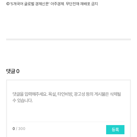
©'5개국어 글로벌 경제신문' 아주경제. 무단전재·재배포 금지
댓글
0
0
/ 300
등록