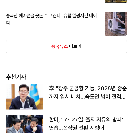
중국산 에어콘을 웃돈 주고 산다...유럽 열광시킨 메이
디
중국뉴스
더보기
추천기사
李 "광주 군공항 기능, 2028년 중순
까지 임시 배치…속도전 넘어 전격
전"
한미, 17∼27일 '을지 자유의 방패'
연습…전작권 전환 시험대