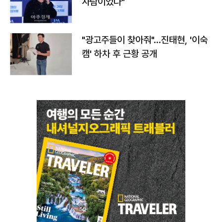
사람이었다"
"광고주들이 찾아줘"…진태현, '이숙
캠' 하차 후 근황 공개