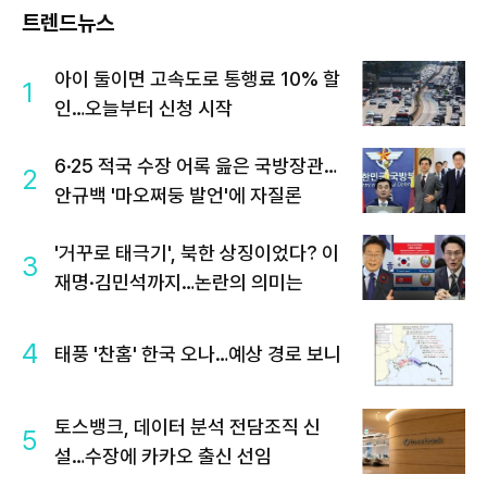
트렌드뉴스
아이 둘이면 고속도로 통행료 10% 할
1
인…오늘부터 신청 시작
6·25 적국 수장 어록 읊은 국방장관…
2
안규백 '마오쩌둥 발언'에 자질론
'거꾸로 태극기', 북한 상징이었다? 이
3
재명·김민석까지…논란의 의미는
4
태풍 '찬홈' 한국 오나…예상 경로 보니
토스뱅크, 데이터 분석 전담조직 신
5
설…수장에 카카오 출신 선임