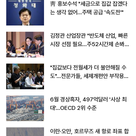
靑 홍보수석 "세금으로 집값 잡겠다
는 생각 없어…주택 공급 '속도전'"
김정관 산업장관 "반도체 산업, 빠른
시장 선점 필요…주52시간제 손봐
야"
"집값보다 전월세가 더 불안해질 수
도"…전문가들, 세제개편안 부작용
우려
6월 경상흑자, 497억달러 '사상 최
대'…OECD 2위 수준
이란·오만, 호르무즈 새 항로 좌표 합