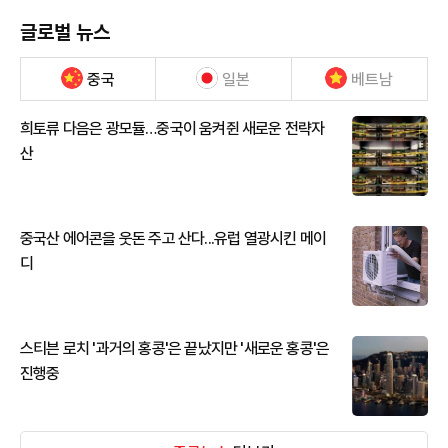
글로벌 뉴스
중국
일본
베트남
희토류 다음은 광모듈…중국이 움켜쥔 새로운 전략자
산
중국산 에어콘을 웃돈 주고 산다...유럽 열광시킨 메이
디
스티븐 로치 '과거의 홍콩'은 끝났지만 '새로운 홍콩'은
진행중