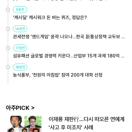
9분전
'캐시딜' 캐시워크 돈 버는 퀴즈, 정답은?
14분전
관세전쟁 '엔드게임' 윤곽 나오나…한국 新통상정책 교두보 활
용해야
17분전
섬유패션 글로벌 경쟁력 키운다…산업부 15개 과제 180억 지
원
18분전
농식품부, '천원의 아침밥' 참여 200개 대학 선정
아주PICK >
이재룡 재판行…다시 떠오른 연예계
'사고 후 미조치' 사례