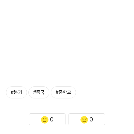
#붕괴
#중국
#중학교
0
0