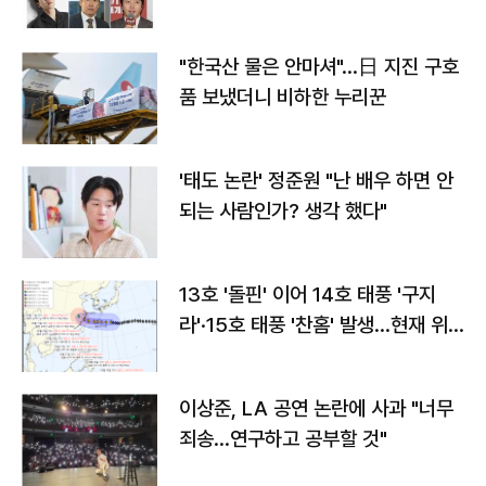
"한국산 물은 안마셔"…日 지진 구호
품 보냈더니 비하한 누리꾼
'태도 논란' 정준원 "난 배우 하면 안
되는 사람인가? 생각 했다"
13호 '돌핀' 이어 14호 태풍 '구지
라'·15호 태풍 '찬홈' 발생…현재 위
치와 이동경로는?
이상준, LA 공연 논란에 사과 "너무
죄송…연구하고 공부할 것"