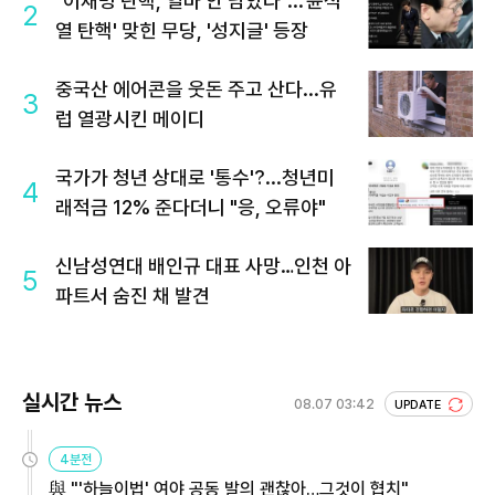
"이재명 탄핵, 얼마 안 남았다"...'윤석
2
열 탄핵' 맞힌 무당, '성지글' 등장
중국산 에어콘을 웃돈 주고 산다...유
3
럽 열광시킨 메이디
국가가 청년 상대로 '통수'?...청년미
4
래적금 12% 준다더니 "응, 오류야"
신남성연대 배인규 대표 사망…인천 아
5
파트서 숨진 채 발견
실시간 뉴스
08.07 03:42
UPDATE
4분전
與 "'하늘이법' 여야 공동 발의 괜찮아…그것이 협치"