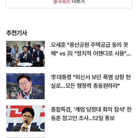
중국뉴스
더보기
추천기사
오세훈 "용산공원 주택공급 동의 못
해" vs 與 "정치적 어젠다로 사용"
맞불
李대통령 "외신서 보던 폭염 상황 현
실로…모든 행정력 총동원하라"
종합특검, '계엄 당정대 회의 참석' 한
동훈 참고인 조사...12일 통보