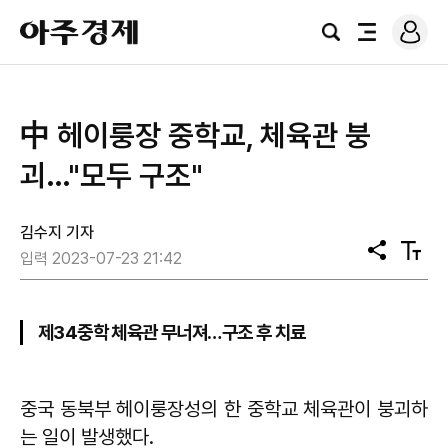
로
아
그
검
전
주
인
색
체
경
메
제
뉴
中 헤이룽장 중학교, 체육관 붕
괴…"모두 구조"
김수지 기자
공
텍
입력 2023-07-23 21:42
유
스
트
크
기
제34중학 체육관 무너져…구조 후 치료
중국 동북부 헤이룽장성의 한 중학교 체육관이 붕괴하
는 일이 발생했다.