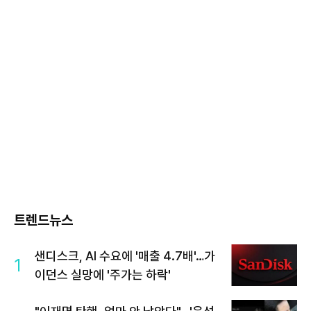
트렌드뉴스
샌디스크, AI 수요에 '매출 4.7배'…가
1
이던스 실망에 '주가는 하락'