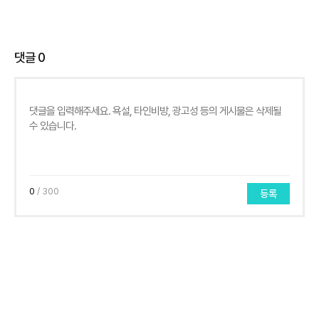
댓글
0
0
/ 300
등록