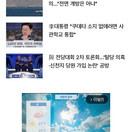
의…"전면 개방은 아냐"
李대통령 "쿠데타 소지 없애려면 사
관학교 통합"
與 전당대회 2차 토론회…'탈당 의혹
·신천지 당원 가입 논란' 공방
더보기
arrow_forward_ios