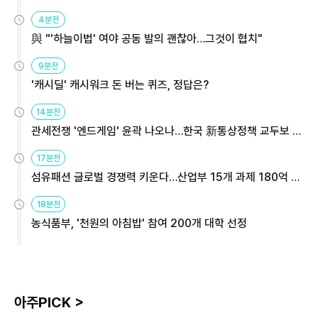
4분전
與 "'하늘이법' 여야 공동 발의 괜찮아…그것이 협치"
9분전
'캐시딜' 캐시워크 돈 버는 퀴즈, 정답은?
14분전
관세전쟁 '엔드게임' 윤곽 나오나…한국 新통상정책 교두보 활
용해야
17분전
섬유패션 글로벌 경쟁력 키운다…산업부 15개 과제 180억 지
원
18분전
농식품부, '천원의 아침밥' 참여 200개 대학 선정
아주PICK >