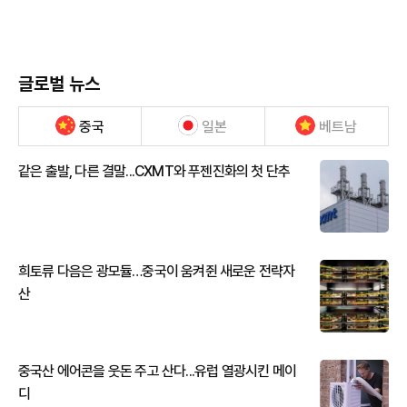
글로벌 뉴스
중국
일본
베트남
같은 출발, 다른 결말...CXMT와 푸젠진화의 첫 단추
희토류 다음은 광모듈…중국이 움켜쥔 새로운 전략자
산
중국산 에어콘을 웃돈 주고 산다...유럽 열광시킨 메이
디