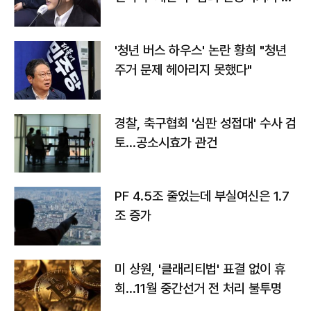
라"
'청년 버스 하우스' 논란 황희 "청년
주거 문제 헤아리지 못했다"
경찰, 축구협회 '심판 성접대' 수사 검
토…공소시효가 관건
PF 4.5조 줄었는데 부실여신은 1.7
조 증가
미 상원, '클래리티법' 표결 없이 휴
회…11월 중간선거 전 처리 불투명