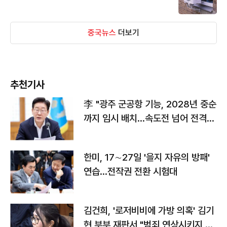
중국뉴스
더보기
추천기사
李 "광주 군공항 기능, 2028년 중순
까지 임시 배치…속도전 넘어 전격
전"
한미, 17∼27일 '을지 자유의 방패'
연습…전작권 전환 시험대
김건희, '로저비비에 가방 의혹' 김기
현 부부 재판서 "범죄 연상시키지 말