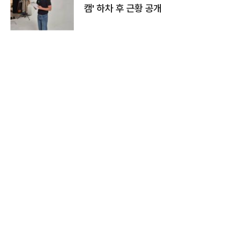
캠' 하차 후 근황 공개