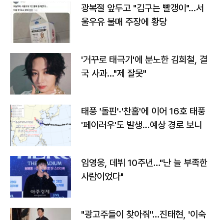
광복절 앞두고 "김구는 빨갱이"…서
울우유 불매 주장에 황당
'거꾸로 태극기'에 분노한 김희철, 결
국 사과…"제 잘못"
태풍 '돌핀'·'찬홈'에 이어 16호 태풍
'페이러우'도 발생…예상 경로 보니
임영웅, 데뷔 10주년…"난 늘 부족한
사람이었다"
"광고주들이 찾아줘"…진태현, '이숙