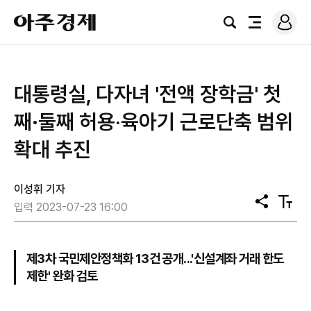
로
아
그
검
전
주
인
색
체
경
메
제
뉴
대통령실, 다자녀 '전액 장학금' 첫
째·둘째 허용‧육아기 근로단축 범위
확대 추진
이성휘 기자
공
텍
입력 2023-07-23 16:00
유
스
트
크
기
제3차 국민제안정책화 13건 공개...'신설계좌 거래 한도
제한' 완화 검토