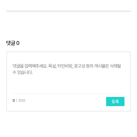
댓글
0
0
/ 300
등록