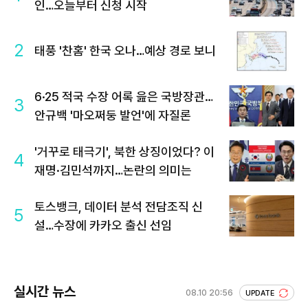
인…오늘부터 신청 시작
2
태풍 '찬홈' 한국 오나…예상 경로 보니
6·25 적국 수장 어록 읊은 국방장관…
3
안규백 '마오쩌둥 발언'에 자질론
'거꾸로 태극기', 북한 상징이었다? 이
4
재명·김민석까지…논란의 의미는
토스뱅크, 데이터 분석 전담조직 신
5
설…수장에 카카오 출신 선임
실시간 뉴스
08.10 20:56
UPDATE