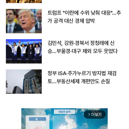
트럼프 "이란에 수위 낮춰 대응"…추
가 공격 대신 경제 압박
김민석, 강원·경북서 정청래에 신
승…부울경·대구 제외 모두 웃었다
정부 ISA·주가누르기 방지법 재검
토…부동산세제 개편안도 손질
더보기
arrow_forward_ios