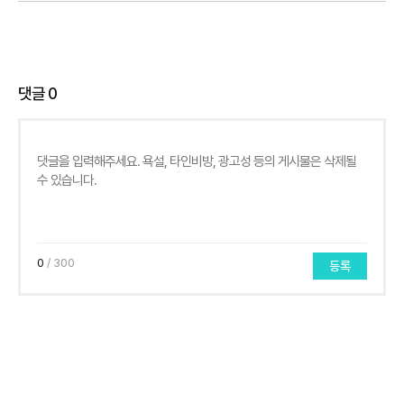
댓글
0
0
/ 300
등록