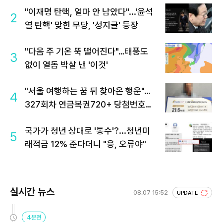
"이재명 탄핵, 얼마 안 남았다"...'윤석
2
열 탄핵' 맞힌 무당, '성지글' 등장
"다음 주 기온 뚝 떨어진다"…태풍도
3
없이 열돔 박살 낸 '이것'
"서울 여행하는 꿈 뒤 찾아온 행운"…
4
327회차 연금복권720+ 당첨번호조
회 주목
국가가 청년 상대로 '통수'?...청년미
5
래적금 12% 준다더니 "응, 오류야"
실시간 뉴스
08.07 15:52
UPDATE
4분전