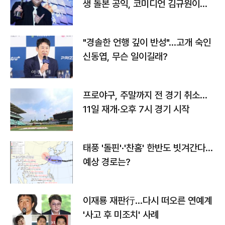
생 돌본 공익, 코미디언 김규원이었
다
"경솔한 언행 깊이 반성"…고개 숙인
신동엽, 무슨 일이길래?
프로야구, 주말까지 전 경기 취소…
11일 재개·오후 7시 경기 시작
태풍 '돌핀'·'찬홈' 한반도 빗겨간다…
예상 경로는?
이재룡 재판行…다시 떠오른 연예계
'사고 후 미조치' 사례