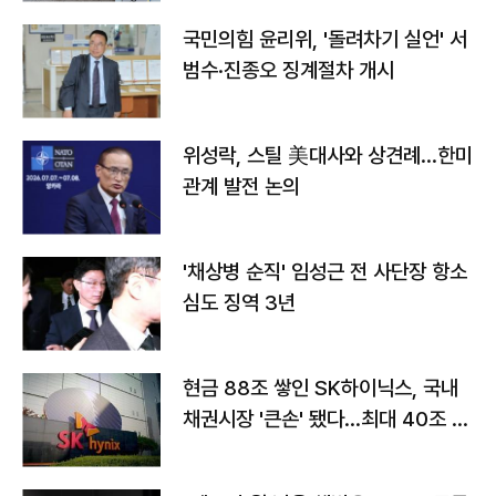
국민의힘 윤리위, '돌려차기 실언' 서
범수·진종오 징계절차 개시
위성락, 스틸 美대사와 상견례…한미
관계 발전 논의
'채상병 순직' 임성근 전 사단장 항소
심도 징역 3년
현금 88조 쌓인 SK하이닉스, 국내
채권시장 '큰손' 됐다…최대 40조 투
자