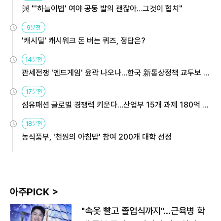
與 "'하늘이법' 여야 공동 발의 괜찮아…그것이 협치"
9분전
'캐시딜' 캐시워크 돈 버는 퀴즈, 정답은?
14분전
관세전쟁 '엔드게임' 윤곽 나오나…한국 新통상정책 교두보 활
용해야
17분전
섬유패션 글로벌 경쟁력 키운다…산업부 15개 과제 180억 지
원
18분전
농식품부, '천원의 아침밥' 참여 200개 대학 선정
아주PICK >
"속옷 빨고 졸업식까지"…근육병 학