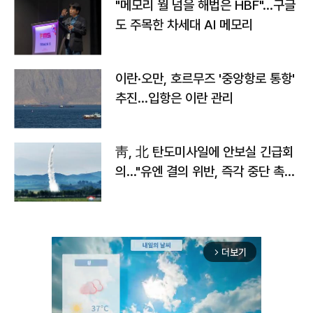
"메모리 월 넘을 해법은 HBF"…구글
도 주목한 차세대 AI 메모리
이란·오만, 호르무즈 '중앙항로 통항'
추진…입항은 이란 관리
靑, 北 탄도미사일에 안보실 긴급회
의…"유엔 결의 위반, 즉각 중단 촉
구"
더보기
arrow_forward_ios