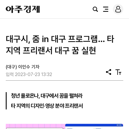
로
아
그
검
전
주
인
색
체
경
메
제
뉴
대구시, 줌 in 대구 프로그램… 타
지역 프리랜서 대구 꿈 실현
(대구) 이인수 기자
공
텍
입력 2023-07-23 13:32
유
스
트
크
기
청년 욜로온나, 대구에서 꿈을 펼쳐라
타 지역의 디자인·영상 분야 프리랜서