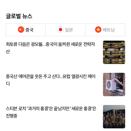
글로벌 뉴스
중국
일본
베트남
희토류 다음은 광모듈…중국이 움켜쥔 새로운 전략자
산
중국산 에어콘을 웃돈 주고 산다...유럽 열광시킨 메이
디
스티븐 로치 '과거의 홍콩'은 끝났지만 '새로운 홍콩'은
진행중