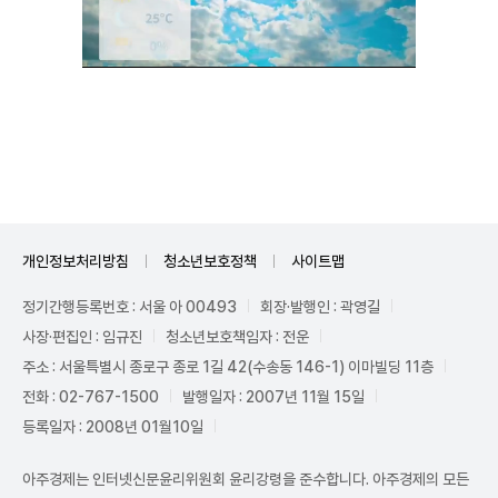
Unmute
개인정보처리방침
청소년보호정책
사이트맵
정기간행등록번호 : 서울 아 00493
회장·발행인 : 곽영길
사장·편집인 : 임규진
청소년보호책임자 : 전운
주소 : 서울특별시 종로구 종로 1길 42(수송동 146-1) 이마빌딩 11층
전화 : 02-767-1500
발행일자 : 2007년 11월 15일
등록일자 : 2008년 01월10일
아주경제는 인터넷신문윤리위원회 윤리강령을 준수합니다. 아주경제의 모든