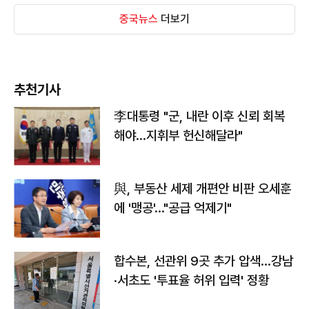
중국뉴스
더보기
추천기사
李대통령 "군, 내란 이후 신뢰 회복
해야…지휘부 헌신해달라"
與, 부동산 세제 개편안 비판 오세훈
에 '맹공'…"공급 억제기"
합수본, 선관위 9곳 추가 압색…강남
·서초도 '투표율 허위 입력' 정황