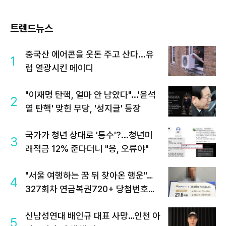
트렌드뉴스
중국산 에어콘을 웃돈 주고 산다...유
1
럽 열광시킨 메이디
"이재명 탄핵, 얼마 안 남았다"...'윤석
2
열 탄핵' 맞힌 무당, '성지글' 등장
국가가 청년 상대로 '통수'?...청년미
3
래적금 12% 준다더니 "응, 오류야"
"서울 여행하는 꿈 뒤 찾아온 행운"…
4
327회차 연금복권720+ 당첨번호조
회 주목
신남성연대 배인규 대표 사망…인천 아
5