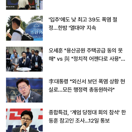
타는 코스피
'입추'에도 낮 최고 39도 폭염 절
정…한밤 '열대야' 지속
오세훈 "용산공원 주택공급 동의 못
해" vs 與 "정치적 어젠다로 사용"
맞불
李대통령 "외신서 보던 폭염 상황 현
실로…모든 행정력 총동원하라"
종합특검, '계엄 당정대 회의 참석' 한
동훈 참고인 조사...12일 통보