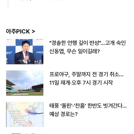
아주PICK >
"경솔한 언행 깊이 반성"…고개 숙인
신동엽, 무슨 일이길래?
프로야구, 주말까지 전 경기 취소…
11일 재개·오후 7시 경기 시작
태풍 '돌핀'·'찬홈' 한반도 빗겨간다…
예상 경로는?