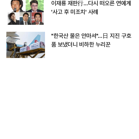
이재룡 재판行…다시 떠오른 연예계
'사고 후 미조치' 사례
"한국산 물은 안마셔"…日 지진 구호
품 보냈더니 비하한 누리꾼