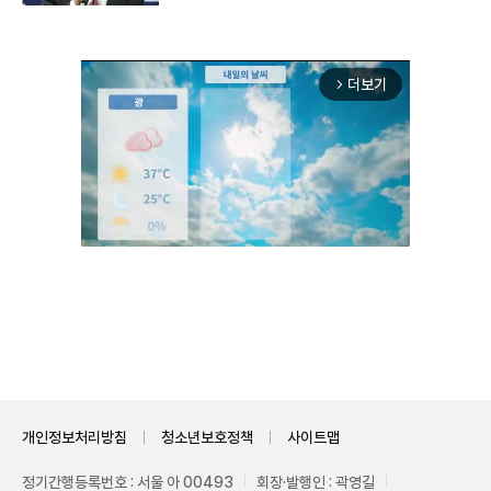
더보기
arrow_forward_ios
Unmute
개인정보처리방침
청소년보호정책
사이트맵
정기간행등록번호 : 서울 아 00493
회장·발행인 : 곽영길