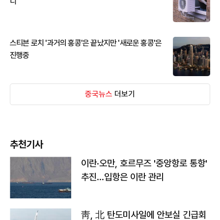
디
스티븐 로치 '과거의 홍콩'은 끝났지만 '새로운 홍콩'은
진행중
중국뉴스
더보기
추천기사
이란·오만, 호르무즈 '중앙항로 통항'
추진…입항은 이란 관리
靑, 北 탄도미사일에 안보실 긴급회