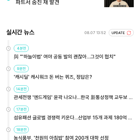
파트서 숨진 채 발견
실시간 뉴스
08.07 13:52
UPDATE
4분전
與 "'하늘이법' 여야 공동 발의 괜찮아…그것이 협치"
9분전
'캐시딜' 캐시워크 돈 버는 퀴즈, 정답은?
14분전
관세전쟁 '엔드게임' 윤곽 나오나…한국 新통상정책 교두보 활
용해야
17분전
섬유패션 글로벌 경쟁력 키운다…산업부 15개 과제 180억 지
원
18분전
농식품부, '천원의 아침밥' 참여 200개 대학 선정