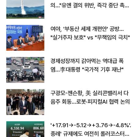
의…"유엔 결의 위반, 즉각 중단 촉
구"
여야, '부동산 세제 개편안' 공방…
"실거주자 보호" vs "무책임의 극치"
경제성장까지 갉아먹는 역대급 폭
염…李대통령 "국가적 기후 재난"
구광모-젠슨황, 美 실리콘밸리서 다
음주 회동…로봇·피지컬AI 협력 논의
'+17.91→-5.12→+3.76→-4.8%'…'
종레' 규제에도 여전히 롤러코스터