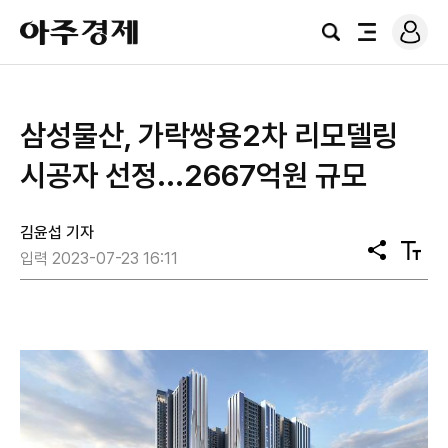
로
아
그
검
전
주
인
색
체
경
메
제
뉴
삼성물산, 가락쌍용2차 리모델링
시공자 선정...2667억원 규모
김윤섭 기자
공
텍
입력 2023-07-23 16:11
유
스
트
크
기