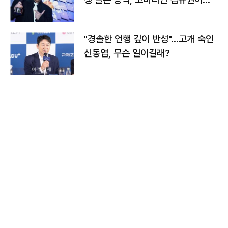
다
"경솔한 언행 깊이 반성"…고개 숙인
신동엽, 무슨 일이길래?