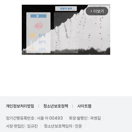
더보기
arrow_forward_ios
Unmute
개인정보처리방침
청소년보호정책
사이트맵
정기간행등록번호 : 서울 아 00493
회장·발행인 : 곽영길
사장·편집인 : 임규진
청소년보호책임자 : 전운