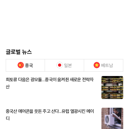
글로벌 뉴스
중국
일본
베트남
희토류 다음은 광모듈…중국이 움켜쥔 새로운 전략자
산
중국산 에어콘을 웃돈 주고 산다...유럽 열광시킨 메이
디