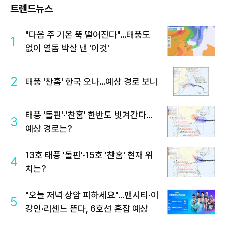
트렌드뉴스
"다음 주 기온 뚝 떨어진다"…태풍도
1
없이 열돔 박살 낸 '이것'
2
태풍 '찬홈' 한국 오나…예상 경로 보니
태풍 '돌핀'·'찬홈' 한반도 빗겨간다…
3
예상 경로는?
13호 태풍 '돌핀'·15호 '찬홈' 현재 위
4
치는?
"오늘 저녁 상암 피하세요"…맨시티·이
5
강인·리센느 뜬다, 6호선 혼잡 예상