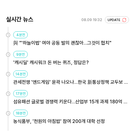
실시간 뉴스
08.09 19:32
UPDATE
4분전
與 "'하늘이법' 여야 공동 발의 괜찮아…그것이 협치"
9분전
'캐시딜' 캐시워크 돈 버는 퀴즈, 정답은?
14분전
관세전쟁 '엔드게임' 윤곽 나오나…한국 新통상정책 교두보 활
용해야
17분전
섬유패션 글로벌 경쟁력 키운다…산업부 15개 과제 180억 지
원
18분전
농식품부, '천원의 아침밥' 참여 200개 대학 선정