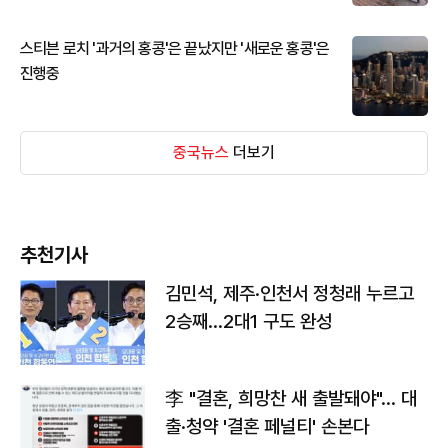
스티븐 로치 '과거의 홍콩'은 끝났지만 '새로운 홍콩'은
진행중
중국뉴스
더보기
추천기사
김민석, 제주·인천서 정청래 누르고
2승째…2대1 구도 완성
李 "결혼, 희망찬 새 출발돼야"… 대
출·청약 '결혼 페널티' 손본다