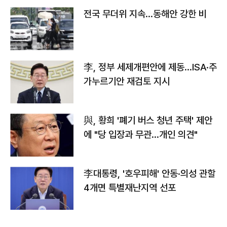
전국 무더위 지속…동해안 강한 비
李, 정부 세제개편안에 제동…ISA·주
가누르기안 재검토 지시
與, 황희 '폐기 버스 청년 주택' 제안
에 "당 입장과 무관…개인 의견"
李대통령, '호우피해' 안동·의성 관할
4개면 특별재난지역 선포