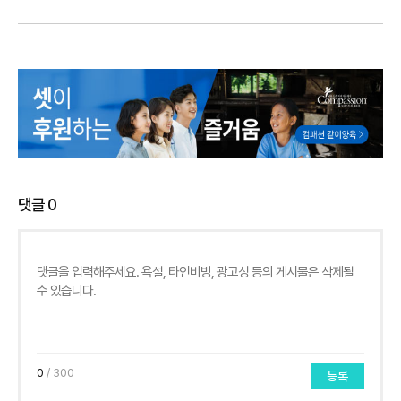
댓글
0
0
/ 300
등록