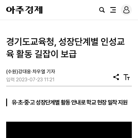
로
아
그
검
전
주
인
색
체
경
메
제
뉴
경기도교육청, 성장단계별 인성교
육 활동 길잡이 보급
(수원)강대웅·차우열 기자
공
텍
입력 2023-07-23 11:21
유
스
트
크
기
유∙초∙중∙고 성장단계별 활동 안내로 학교 현장 밀착 지원