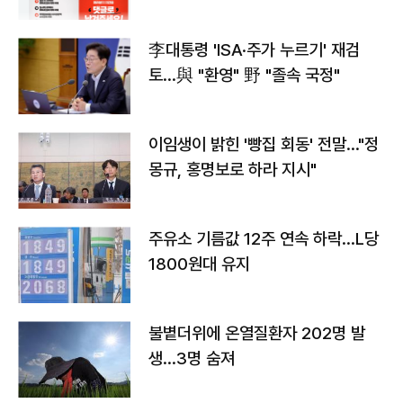
李대통령 'ISA·주가 누르기' 재검
토…與 "환영" 野 "졸속 국정"
이임생이 밝힌 '빵집 회동' 전말…"정
몽규, 홍명보로 하라 지시"
주유소 기름값 12주 연속 하락…L당
1800원대 유지
불볕더위에 온열질환자 202명 발
생…3명 숨져