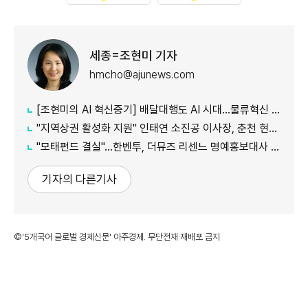
세종=조현미 기자
hmcho@ajunews.com
[조현미의 AI 혁신중기] 배달대행도 AI 시대…물류혁신 선도하는 부릉
"지역상권 활성화 지원" 인태연 소진공 이사장, 춘천 현장방문
"모태펀드 결실"…한벤투, 더뮤즈 리센느 명예홍보대사 임명
기자의 다른기사
©'5개국어 글로벌 경제신문' 아주경제. 무단전재·재배포 금지