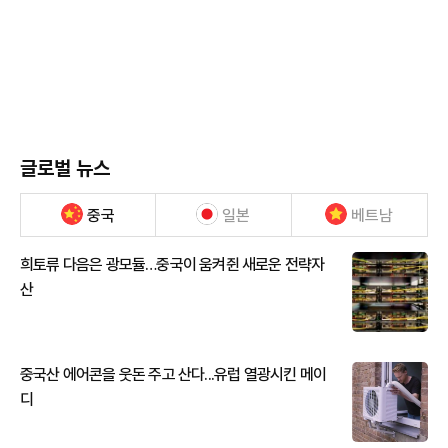
글로벌 뉴스
중국
일본
베트남
희토류 다음은 광모듈…중국이 움켜쥔 새로운 전략자
산
중국산 에어콘을 웃돈 주고 산다...유럽 열광시킨 메이
디