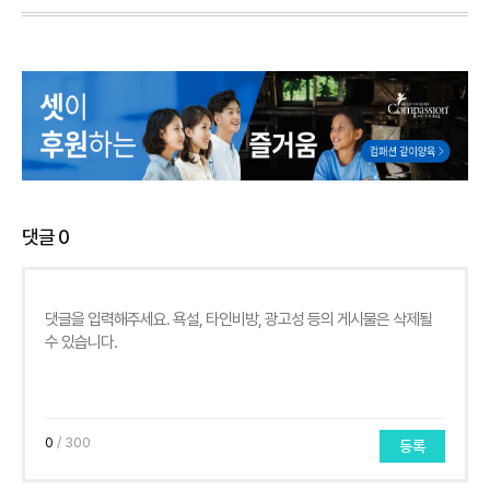
댓글
0
0
/ 300
등록