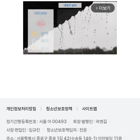
더보기
arrow_forward_ios
Unmute
개인정보처리방침
청소년보호정책
사이트맵
정기간행등록번호 : 서울 아 00493
회장·발행인 : 곽영길
사장·편집인 : 임규진
청소년보호책임자 : 전운
주소 : 서울특별시 종로구 종로 1길 42(수송동 146-1) 이마빌딩 11층