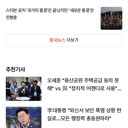
스티븐 로치 '과거의 홍콩'은 끝났지만 '새로운 홍콩'은
진행중
중국뉴스
더보기
추천기사
오세훈 "용산공원 주택공급 동의 못
해" vs 與 "정치적 어젠다로 사용"
맞불
李대통령 "외신서 보던 폭염 상황 현
실로…모든 행정력 총동원하라"