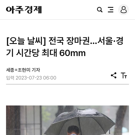
로
아
그
검
전
주
인
색
체
경
메
제
뉴
[오늘 날씨] 전국 장마권…서울·경
기 시간당 최대 60㎜
세종=조현미 기자
공
텍
입력 2023-07-23 06:00
유
스
트
크
기