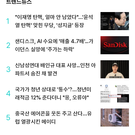
트렌드뉴스
"이재명 탄핵, 얼마 안 남았다"...'윤석
1
열 탄핵' 맞힌 무당, '성지글' 등장
샌디스크, AI 수요에 '매출 4.7배'…가
2
이던스 실망에 '주가는 하락'
신남성연대 배인규 대표 사망…인천 아
3
파트서 숨진 채 발견
국가가 청년 상대로 '통수'?...청년미
4
래적금 12% 준다더니 "응, 오류야"
중국산 에어콘을 웃돈 주고 산다...유
5
럽 열광시킨 메이디