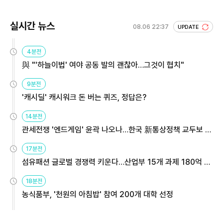
실시간 뉴스
08.06 22:37
UPDATE
4분전
與 "'하늘이법' 여야 공동 발의 괜찮아…그것이 협치"
9분전
'캐시딜' 캐시워크 돈 버는 퀴즈, 정답은?
14분전
관세전쟁 '엔드게임' 윤곽 나오나…한국 新통상정책 교두보 활
용해야
17분전
섬유패션 글로벌 경쟁력 키운다…산업부 15개 과제 180억 지
원
18분전
농식품부, '천원의 아침밥' 참여 200개 대학 선정