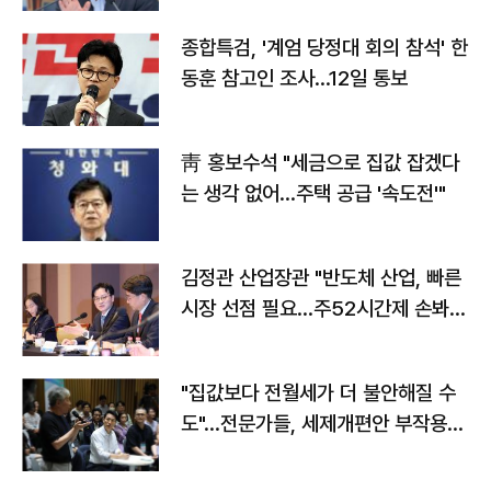
종합특검, '계엄 당정대 회의 참석' 한
동훈 참고인 조사...12일 통보
靑 홍보수석 "세금으로 집값 잡겠다
는 생각 없어…주택 공급 '속도전'"
김정관 산업장관 "반도체 산업, 빠른
시장 선점 필요…주52시간제 손봐
야"
"집값보다 전월세가 더 불안해질 수
도"…전문가들, 세제개편안 부작용
우려