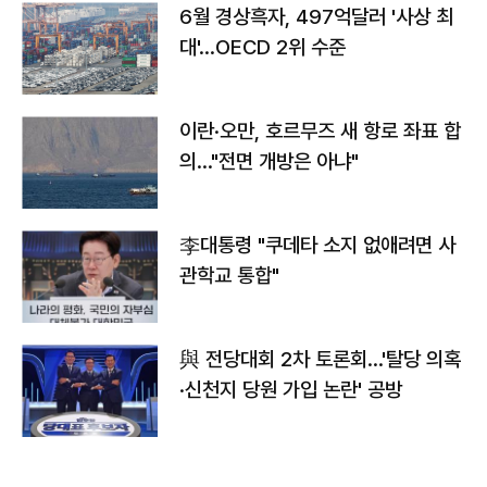
6월 경상흑자, 497억달러 '사상 최
대'…OECD 2위 수준
이란·오만, 호르무즈 새 항로 좌표 합
의…"전면 개방은 아냐"
李대통령 "쿠데타 소지 없애려면 사
관학교 통합"
與 전당대회 2차 토론회…'탈당 의혹
·신천지 당원 가입 논란' 공방