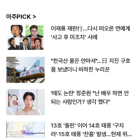
아주PICK >
이재룡 재판行…다시 떠오른 연예계
'사고 후 미조치' 사례
"한국산 물은 안마셔"…日 지진 구호
품 보냈더니 비하한 누리꾼
'태도 논란' 정준원 "난 배우 하면 안
되는 사람인가? 생각 했다"
13호 '돌핀' 이어 14호 태풍 '구지
라'·15호 태풍 '찬홈' 발생…현재 위