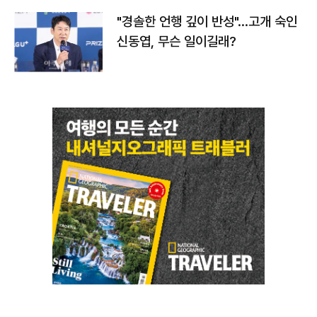
"경솔한 언행 깊이 반성"…고개 숙인
신동엽, 무슨 일이길래?