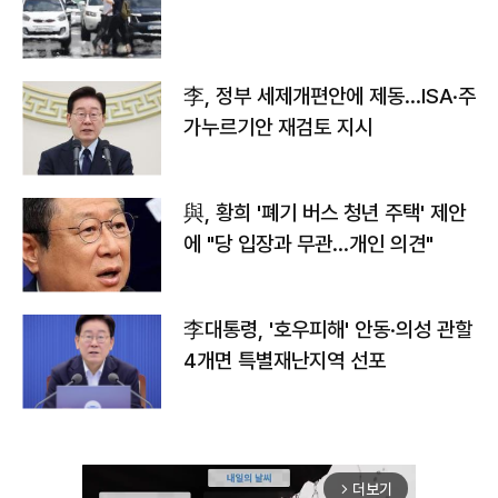
李, 정부 세제개편안에 제동…ISA·주
가누르기안 재검토 지시
與, 황희 '폐기 버스 청년 주택' 제안
에 "당 입장과 무관…개인 의견"
李대통령, '호우피해' 안동·의성 관할
4개면 특별재난지역 선포
더보기
arrow_forward_ios