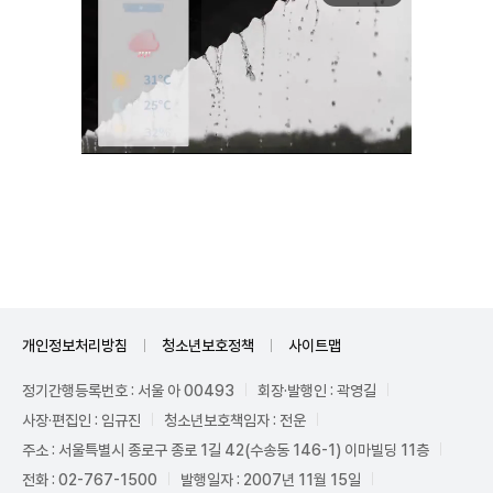
Unmute
개인정보처리방침
청소년보호정책
사이트맵
정기간행등록번호 : 서울 아 00493
회장·발행인 : 곽영길
사장·편집인 : 임규진
청소년보호책임자 : 전운
주소 : 서울특별시 종로구 종로 1길 42(수송동 146-1) 이마빌딩 11층
전화 : 02-767-1500
발행일자 : 2007년 11월 15일