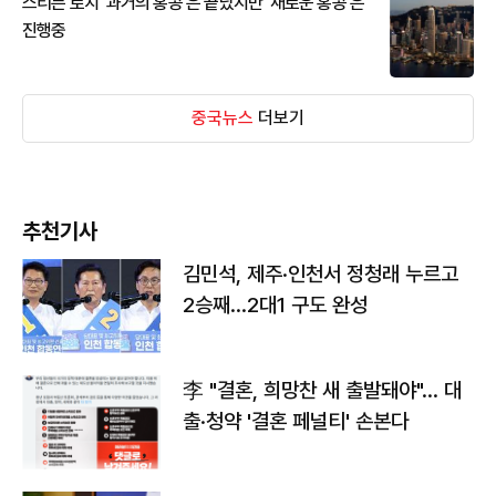
스티븐 로치 '과거의 홍콩'은 끝났지만 '새로운 홍콩'은
진행중
중국뉴스
더보기
추천기사
김민석, 제주·인천서 정청래 누르고
2승째…2대1 구도 완성
李 "결혼, 희망찬 새 출발돼야"… 대
출·청약 '결혼 페널티' 손본다