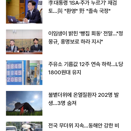
李대통령 'ISA·주가 누르기' 재검
토…與 "환영" 野 "졸속 국정"
이임생이 밝힌 '빵집 회동' 전말…"정
몽규, 홍명보로 하라 지시"
주유소 기름값 12주 연속 하락…L당
1800원대 유지
불볕더위에 온열질환자 202명 발
생…3명 숨져
전국 무더위 지속…동해안 강한 비