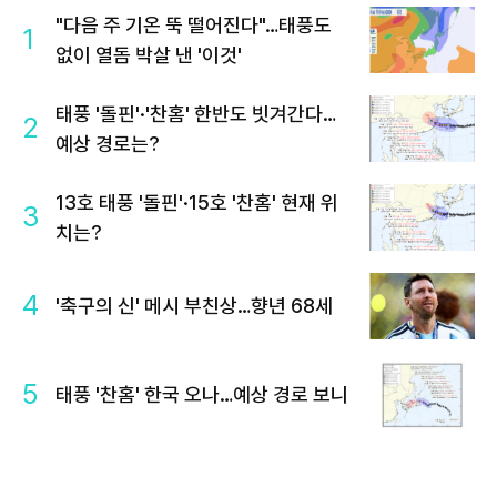
"다음 주 기온 뚝 떨어진다"…태풍도
1
없이 열돔 박살 낸 '이것'
태풍 '돌핀'·'찬홈' 한반도 빗겨간다…
2
예상 경로는?
13호 태풍 '돌핀'·15호 '찬홈' 현재 위
3
치는?
4
'축구의 신' 메시 부친상…향년 68세
5
태풍 '찬홈' 한국 오나…예상 경로 보니