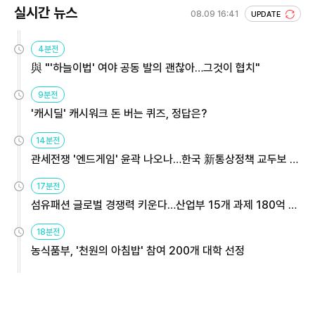
실시간 뉴스
08.09 16:41
UPDATE
4분전
與 "'하늘이법' 여야 공동 발의 괜찮아…그것이 협치"
9분전
'캐시딜' 캐시워크 돈 버는 퀴즈, 정답은?
14분전
관세전쟁 '엔드게임' 윤곽 나오나…한국 新통상정책 교두보 활
용해야
17분전
섬유패션 글로벌 경쟁력 키운다…산업부 15개 과제 180억 지
원
18분전
농식품부, '천원의 아침밥' 참여 200개 대학 선정