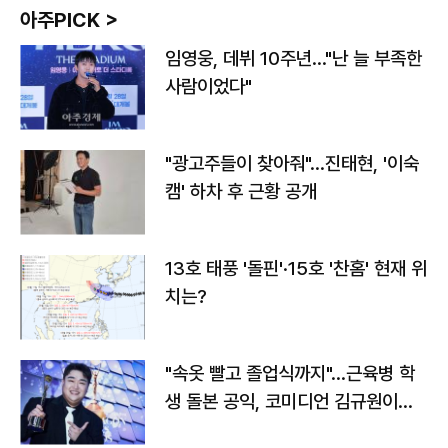
아주PICK >
임영웅, 데뷔 10주년…"난 늘 부족한
사람이었다"
"광고주들이 찾아줘"…진태현, '이숙
캠' 하차 후 근황 공개
13호 태풍 '돌핀'·15호 '찬홈' 현재 위
치는?
"속옷 빨고 졸업식까지"…근육병 학
생 돌본 공익, 코미디언 김규원이었
다