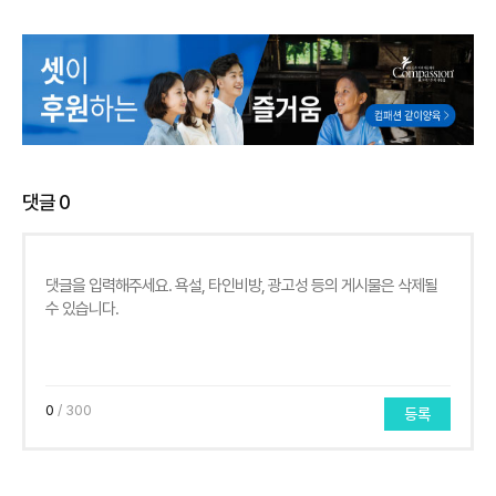
댓글
0
0
/ 300
등록