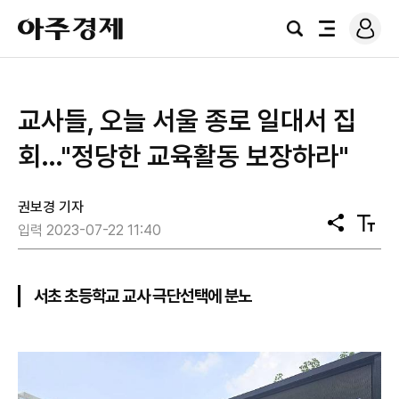
로
아
그
검
전
주
인
색
체
경
메
제
뉴
교사들, 오늘 서울 종로 일대서 집
회…"정당한 교육활동 보장하라"
권보경 기자
공
텍
입력 2023-07-22 11:40
유
스
트
크
기
서초 초등학교 교사 극단선택에 분노