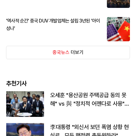
'역사적 순간' 중국 DUV 개발업체는 설립 3년된 '아이
성나'
중국뉴스
더보기
추천기사
오세훈 "용산공원 주택공급 동의 못
해" vs 與 "정치적 어젠다로 사용"
맞불
李대통령 "외신서 보던 폭염 상황 현
실로…모든 행정력 총동원하라"