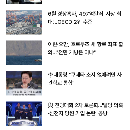
6월 경상흑자, 497억달러 '사상 최
대'…OECD 2위 수준
이란·오만, 호르무즈 새 항로 좌표 합
의…"전면 개방은 아냐"
李대통령 "쿠데타 소지 없애려면 사
관학교 통합"
與 전당대회 2차 토론회…'탈당 의혹
·신천지 당원 가입 논란' 공방