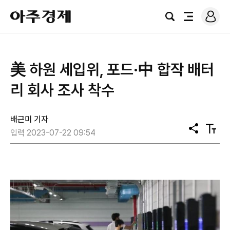
로
아
그
검
전
주
인
색
체
경
메
제
뉴
美 하원 세입위, 포드·中 합작 배터
리 회사 조사 착수
배근미 기자
공
텍
입력 2023-07-22 09:54
유
스
트
크
기