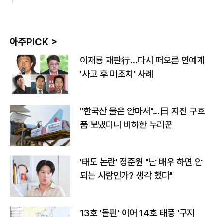
아주PICK >
이재룡 재판行…다시 떠오른 연예계
'사고 후 미조치' 사례
"한국산 물은 안마셔"…日 지진 구호
품 보냈더니 비하한 누리꾼
'태도 논란' 정준원 "난 배우 하면 안
되는 사람인가? 생각 했다"
13호 '돌핀' 이어 14호 태풍 '구지