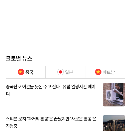
글로벌 뉴스
중국
일본
베트남
중국산 에어콘을 웃돈 주고 산다...유럽 열광시킨 메이
디
스티븐 로치 '과거의 홍콩'은 끝났지만 '새로운 홍콩'은
진행중