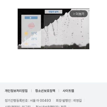
더보기
arrow_forward_ios
Unmute
개인정보처리방침
청소년보호정책
사이트맵
정기간행등록번호 : 서울 아 00493
회장·발행인 : 곽영길