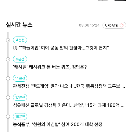
실시간 뉴스
08.06 15:24
UPDATE
4분전
與 "'하늘이법' 여야 공동 발의 괜찮아…그것이 협치"
9분전
'캐시딜' 캐시워크 돈 버는 퀴즈, 정답은?
14분전
관세전쟁 '엔드게임' 윤곽 나오나…한국 新통상정책 교두보 활
용해야
17분전
섬유패션 글로벌 경쟁력 키운다…산업부 15개 과제 180억 지
원
18분전
농식품부, '천원의 아침밥' 참여 200개 대학 선정