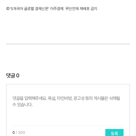
©'5개국어 글로벌 경제신문' 아주경제. 무단전재·재배포 금지
댓글
0
0
/ 300
등록