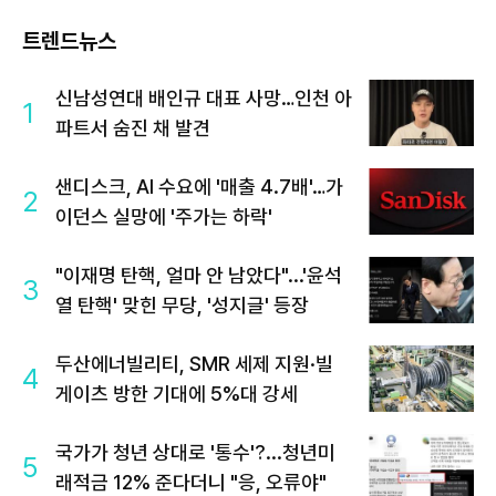
트렌드뉴스
신남성연대 배인규 대표 사망…인천 아
1
파트서 숨진 채 발견
샌디스크, AI 수요에 '매출 4.7배'…가
2
이던스 실망에 '주가는 하락'
"이재명 탄핵, 얼마 안 남았다"...'윤석
3
열 탄핵' 맞힌 무당, '성지글' 등장
두산에너빌리티, SMR 세제 지원·빌
4
게이츠 방한 기대에 5%대 강세
국가가 청년 상대로 '통수'?...청년미
5
래적금 12% 준다더니 "응, 오류야"