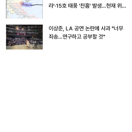
라'·15호 태풍 '찬홈' 발생…현재 위
치와 이동경로는?
이상준, LA 공연 논란에 사과 "너무
죄송…연구하고 공부할 것"