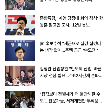
종합특검, '계엄 당정대 회의 참석' 한
동훈 참고인 조사...12일 통보
靑 홍보수석 "세금으로 집값 잡겠다
는 생각 없어…주택 공급 '속도전'"
김정관 산업장관 "반도체 산업, 빠른
시장 선점 필요…주52시간제 손봐
야"
"집값보다 전월세가 더 불안해질 수
도"…전문가들, 세제개편안 부작용
우려