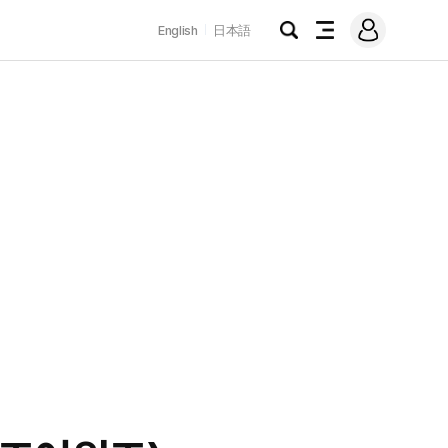
로
English
日本語
그
검
전
인
색
체
메
뉴