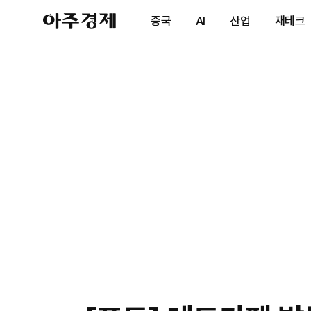
아
중국
AI
산업
재테크
주
경
제