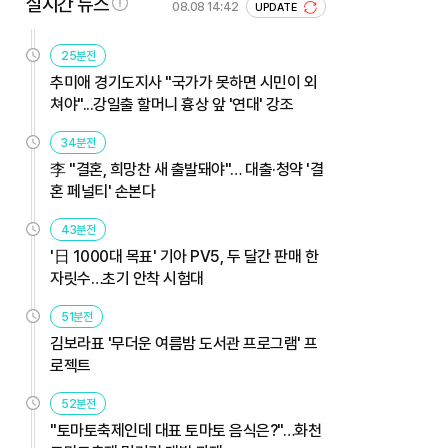
실시간 뉴스
08.08 14:42
UPDATE
25분전
추미애 경기도지사 "국가가 못하면 시민이 외
쳐야"...강일출 할머니 흉상 앞 '연대' 강조
34분전
李 "결혼, 희망찬 새 출발돼야"… 대출·청약 '결
혼 페널티' 손본다
43분전
'日 1000대 목표' 기아 PV5, 두 달간 판매 한
자릿수…초기 안착 시험대
51분전
김보라표 '무더운 여름밤 도서관 프로그램' 프
로젝트
52분전
"토마토축제인데 대표 토마토 음식은?"…화천