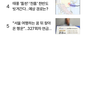
태풍 '돌핀'·'찬홈' 한반도
4
빗겨간다…예상 경로는?
"서울 여행하는 꿈 뒤 찾아
5
온 행운"…327회차 연금
복권720+ 당첨번호조회
주목