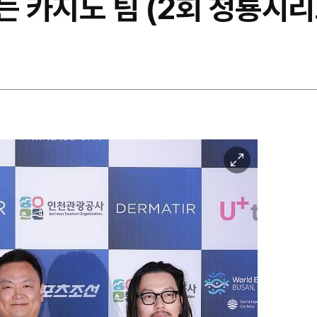
는 카지노 팀 (2회 청룡시
이
미
지
확
대