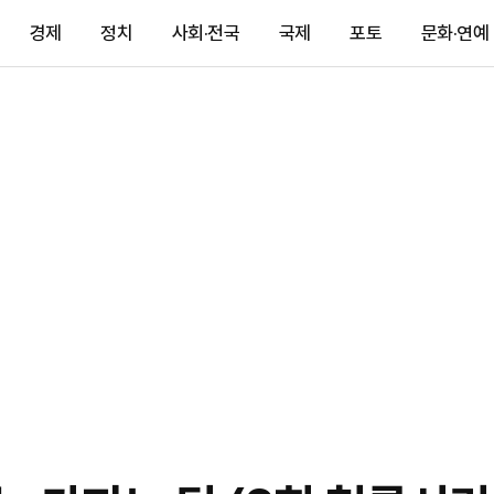
경제
정치
사회·전국
국제
포토
문화·연예