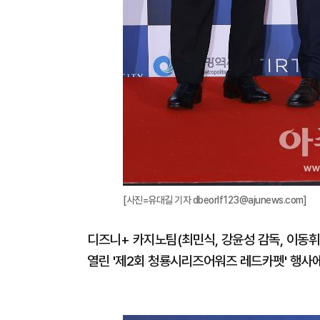
[사진=유대길 기자 dbeorlf123@ajunews.com]
디즈니+ 카지노팀(최민식, 강윤성 감독, 이동휘
열린 '제2회 청룡시리즈어워즈 레드카펫' 행사에 참