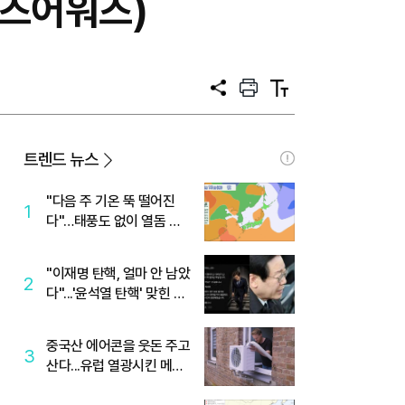
리즈어워즈)
공
프
텍
유
린
스
트
트
크
기
트렌드 뉴스
"다음 주 기온 뚝 떨어진
1
다"…태풍도 없이 열돔 박
살 낸 '이것'
"이재명 탄핵, 얼마 안 남았
2
다"...'윤석열 탄핵' 맞힌 무
당, '성지글' 등장
중국산 에어콘을 웃돈 주고
3
산다...유럽 열광시킨 메이
디