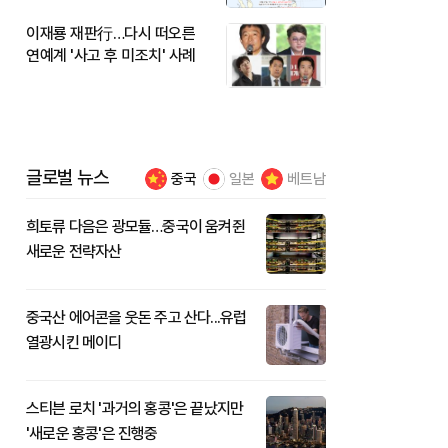
이재룡 재판行…다시 떠오른
연예계 '사고 후 미조치' 사례
글로벌 뉴스
중국
일본
베트남
희토류 다음은 광모듈…중국이 움켜쥔
새로운 전략자산
중국산 에어콘을 웃돈 주고 산다...유럽
열광시킨 메이디
스티븐 로치 '과거의 홍콩'은 끝났지만
'새로운 홍콩'은 진행중