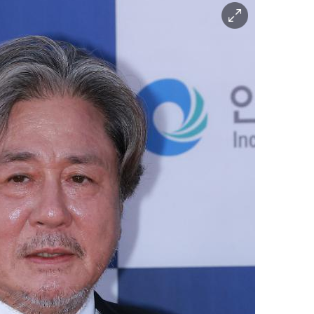
이
미
지
확
대