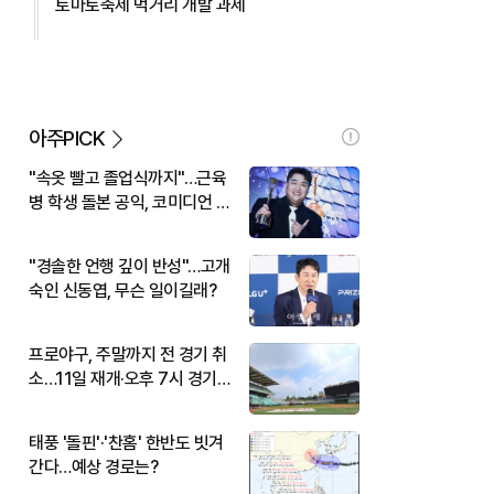
토마토축제 먹거리 개발 과제
아주PICK
"속옷 빨고 졸업식까지"…근육
병 학생 돌본 공익, 코미디언 김
규원이었다
"경솔한 언행 깊이 반성"…고개
숙인 신동엽, 무슨 일이길래?
프로야구, 주말까지 전 경기 취
소…11일 재개·오후 7시 경기
시작
태풍 '돌핀'·'찬홈' 한반도 빗겨
간다…예상 경로는?