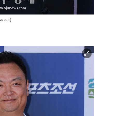
s.com]
이
미
지
확
대