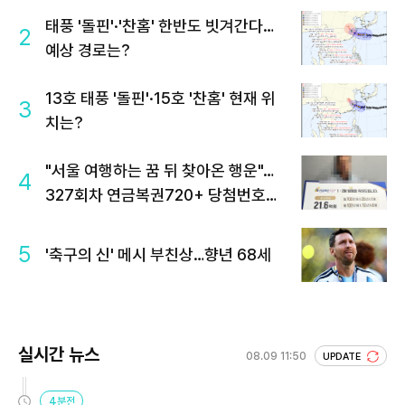
태풍 '돌핀'·'찬홈' 한반도 빗겨간다…
2
예상 경로는?
13호 태풍 '돌핀'·15호 '찬홈' 현재 위
3
치는?
"서울 여행하는 꿈 뒤 찾아온 행운"…
4
327회차 연금복권720+ 당첨번호조
회 주목
5
'축구의 신' 메시 부친상…향년 68세
실시간 뉴스
08.09 11:50
UPDATE
4분전