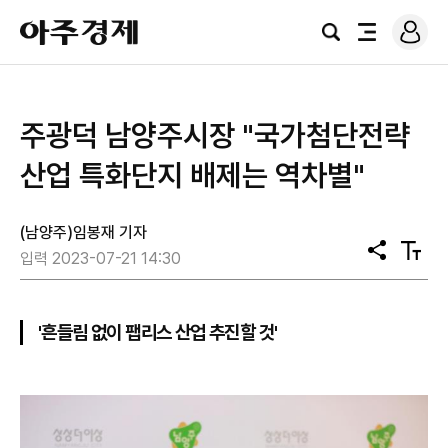
로
아
그
검
전
주
인
색
체
경
메
제
뉴
주광덕 남양주시장 "국가첨단전략
산업 특화단지 배제는 역차별"
(남양주)임봉재 기자
공
텍
입력 2023-07-21 14:30
유
스
트
크
기
'흔들림 없이 팹리스 산업 추진할 것'