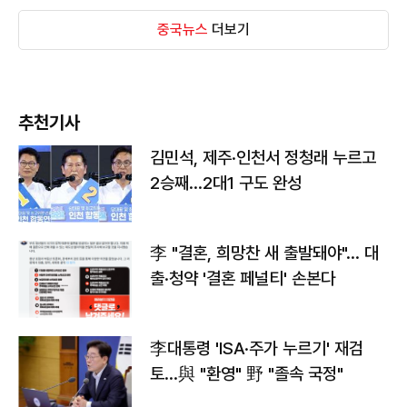
중국뉴스
더보기
추천기사
김민석, 제주·인천서 정청래 누르고
2승째…2대1 구도 완성
李 "결혼, 희망찬 새 출발돼야"… 대
출·청약 '결혼 페널티' 손본다
李대통령 'ISA·주가 누르기' 재검
토…與 "환영" 野 "졸속 국정"