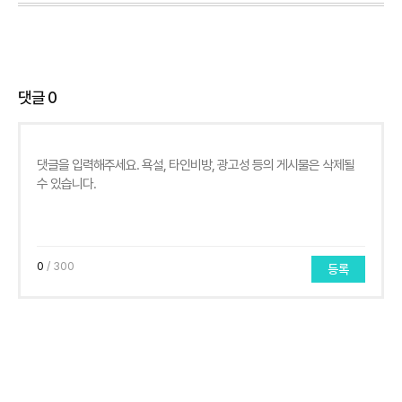
댓글
0
0
/ 300
등록