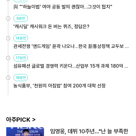
與 "'하늘이법' 여야 공동 발의 괜찮아…그것이 협치"
9분전
'캐시딜' 캐시워크 돈 버는 퀴즈, 정답은?
14분전
관세전쟁 '엔드게임' 윤곽 나오나…한국 新통상정책 교두보 활
용해야
17분전
섬유패션 글로벌 경쟁력 키운다…산업부 15개 과제 180억 지
원
18분전
농식품부, '천원의 아침밥' 참여 200개 대학 선정
아주PICK >
임영웅, 데뷔 10주년…"난 늘 부족한