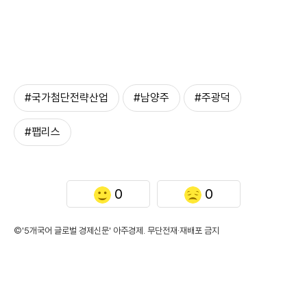
#국가첨단전략산업
#남양주
#주광덕
#팹리스
0
0
©'5개국어 글로벌 경제신문' 아주경제. 무단전재·재배포 금지