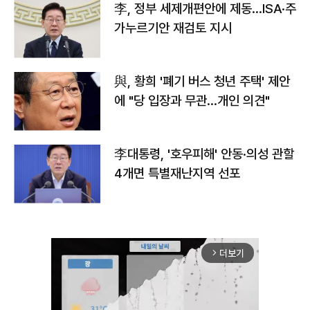
李, 정부 세제개편안에 제동…ISA·주
가누르기안 재검토 지시
與, 황희 '폐기 버스 청년 주택' 제안
에 "당 입장과 무관…개인 의견"
李대통령, '호우피해' 안동·의성 관할
4개면 특별재난지역 선포
더보기
arrow_forward_ios