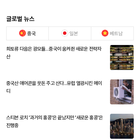
글로벌 뉴스
중국
일본
베트남
희토류 다음은 광모듈…중국이 움켜쥔 새로운 전략자
산
중국산 에어콘을 웃돈 주고 산다...유럽 열광시킨 메이
디
스티븐 로치 '과거의 홍콩'은 끝났지만 '새로운 홍콩'은
진행중