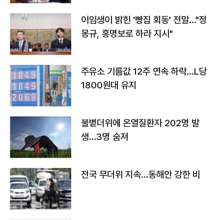
이임생이 밝힌 '빵집 회동' 전말…"정
몽규, 홍명보로 하라 지시"
주유소 기름값 12주 연속 하락…L당
1800원대 유지
불볕더위에 온열질환자 202명 발
생…3명 숨져
전국 무더위 지속…동해안 강한 비