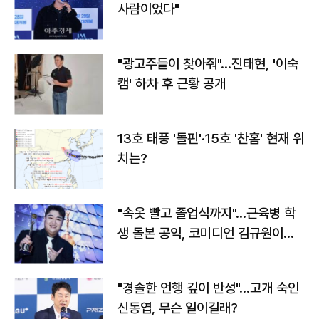
사람이었다"
"광고주들이 찾아줘"…진태현, '이숙
캠' 하차 후 근황 공개
13호 태풍 '돌핀'·15호 '찬홈' 현재 위
치는?
"속옷 빨고 졸업식까지"…근육병 학
생 돌본 공익, 코미디언 김규원이었
다
"경솔한 언행 깊이 반성"…고개 숙인
신동엽, 무슨 일이길래?