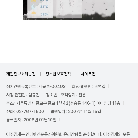
Unmute
개인정보처리방침
청소년보호정책
사이트맵
정기간행등록번호 : 서울 아 00493
회장·발행인 : 곽영길
사장·편집인 : 임규진
청소년보호책임자 : 전운
주소 : 서울특별시 종로구 종로 1길 42(수송동 146-1) 이마빌딩 11층
전화 : 02-767-1500
발행일자 : 2007년 11월 15일
등록일자 : 2008년 01월10일
아주경제는 인터넷신문윤리위원회 윤리강령을 준수합니다. 아주경제의 모든