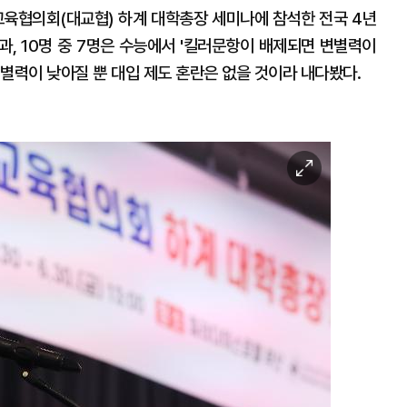
육협의회(대교협) 하계 대학총장 세미나에 참석한 전국 4년
과, 10명 중 7명은 수능에서 '킬러문항이 배제되면 변별력이
 변별력이 낮아질 뿐 대입 제도 혼란은 없을 것이라 내다봤다.
이
미
지
확
대