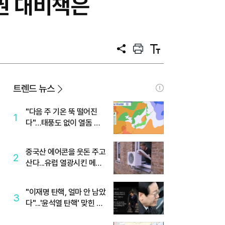
위권 대비책은
공
프
텍
유
린
스
트
트
크
기
트렌드 뉴스
"다음 주 기온 뚝 떨어진
1
다"…태풍도 없이 열돔 박
살 낸 '이것'
중국산 에어콘을 웃돈 주고
2
산다...유럽 열광시킨 메이
디
"이재명 탄핵, 얼마 안 남았
3
다"...'윤석열 탄핵' 맞힌 무
당, '성지글' 등장