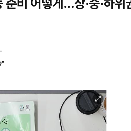
능 준비 어떻게...상·중·하
"
중"
이
미
지
확