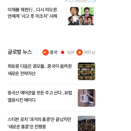
이재룡 재판行…다시 떠오른
연예계 '사고 후 미조치' 사례
글로벌 뉴스
중국
일본
베트남
희토류 다음은 광모듈…중국이 움켜쥔
새로운 전략자산
중국산 에어콘을 웃돈 주고 산다...유럽
열광시킨 메이디
스티븐 로치 '과거의 홍콩'은 끝났지만
'새로운 홍콩'은 진행중