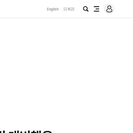
로
English
日本語
그
검
전
인
색
체
메
뉴