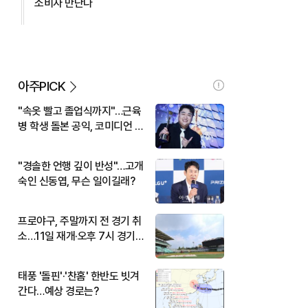
소비자 만난다
아주PICK
"속옷 빨고 졸업식까지"…근육
병 학생 돌본 공익, 코미디언 김
규원이었다
"경솔한 언행 깊이 반성"…고개
숙인 신동엽, 무슨 일이길래?
프로야구, 주말까지 전 경기 취
소…11일 재개·오후 7시 경기
시작
태풍 '돌핀'·'찬홈' 한반도 빗겨
간다…예상 경로는?