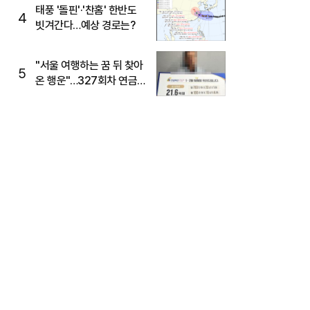
태풍 '돌핀'·'찬홈' 한반도
4
빗겨간다…예상 경로는?
"서울 여행하는 꿈 뒤 찾아
5
온 행운"…327회차 연금
복권720+ 당첨번호조회
주목