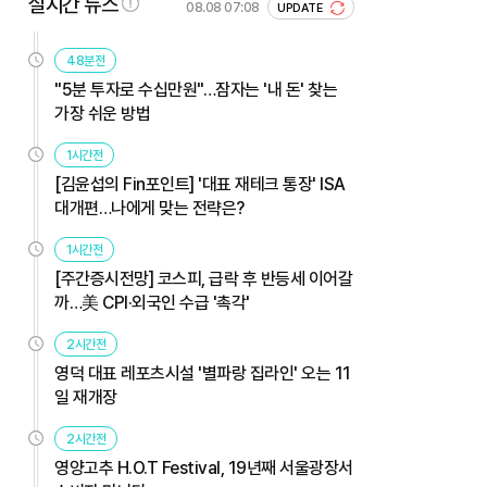
실시간 뉴스
08.08 07:08
UPDATE
48분전
"5분 투자로 수십만원"…잠자는 '내 돈' 찾는
가장 쉬운 방법
1시간전
[김윤섭의 Fin포인트] '대표 재테크 통장' ISA
대개편…나에게 맞는 전략은?
1시간전
[주간증시전망] 코스피, 급락 후 반등세 이어갈
까…美 CPI·외국인 수급 '촉각'
2시간전
영덕 대표 레포츠시설 '별파랑 집라인' 오는 11
일 재개장
2시간전
영양고추 H.O.T Festival, 19년째 서울광장서