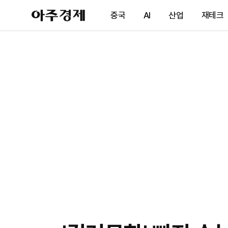
아
중국
AI
산업
재테크
주
경
제