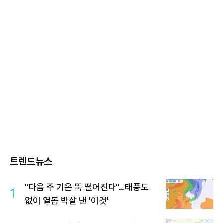
트렌드뉴스
"다음 주 기온 뚝 떨어진다"…태풍도
1
없이 열돔 박살 낸 '이것'