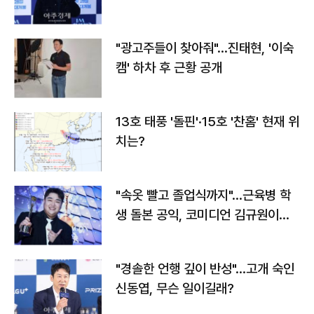
"광고주들이 찾아줘"…진태현, '이숙
캠' 하차 후 근황 공개
13호 태풍 '돌핀'·15호 '찬홈' 현재 위
치는?
"속옷 빨고 졸업식까지"…근육병 학
생 돌본 공익, 코미디언 김규원이었
다
"경솔한 언행 깊이 반성"…고개 숙인
신동엽, 무슨 일이길래?