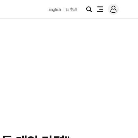
로
English
日本語
그
검
전
인
색
체
메
뉴