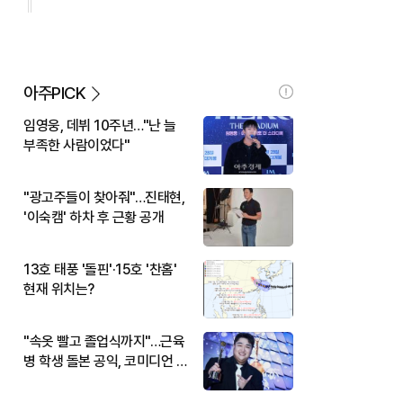
아주PICK
임영웅, 데뷔 10주년…"난 늘
부족한 사람이었다"
"광고주들이 찾아줘"…진태현,
'이숙캠' 하차 후 근황 공개
13호 태풍 '돌핀'·15호 '찬홈'
현재 위치는?
"속옷 빨고 졸업식까지"…근육
병 학생 돌본 공익, 코미디언 김
규원이었다