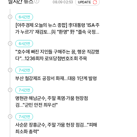
실시간 뉴스
08.09 02:53
UPDATE
6시간전
[아주경제 오늘의 뉴스 종합] 李대통령 'ISA·주
가 누르기' 재검토…與 "환영" 野 "졸속 국정"
外
6시간전
"호수에 빠진 지인들 구해주는 꿈, 행운 직감했
다"…1236회차 로또당첨번호조회 주목
7시간전
부산 철강제조 공장서 화재…대응 1단계 발령
7시간전
명현관 해남군수, 주말 폭염·가뭄 현장점
검…"군민 안전 최우선"
7시간전
사순문 장흥군수, 주말 가뭄 현장 점검…"피해
최소화 총력"