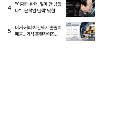
주목
"이재명 탄핵, 얼마 안 남았
4
다"...'윤석열 탄핵' 맞힌 무
당, '성지글' 등장
버거·커피·치킨까지 줄줄이
5
매물…외식 프랜차이즈
M&A '활기'