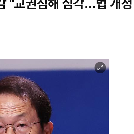
 "교권침해 심각…법 개정 
이
미
지
확
대