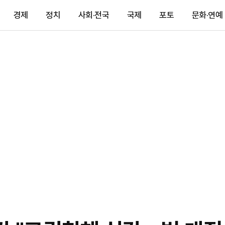
경제
정치
사회·전국
국제
포토
문화·연예