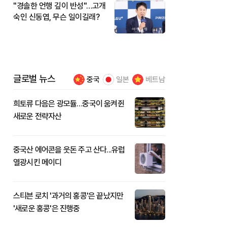
"경솔한 언행 깊이 반성"…고개
숙인 신동엽, 무슨 일이길래?
글로벌 뉴스
중국
일본
베트남
희토류 다음은 광모듈…중국이 움켜쥔
새로운 전략자산
중국산 에어콘을 웃돈 주고 산다...유럽
열광시킨 메이디
스티븐 로치 '과거의 홍콩'은 끝났지만
'새로운 홍콩'은 진행중