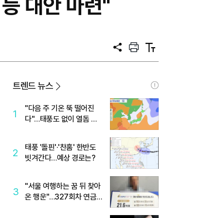
등 대안 마련"
공
프
텍
유
린
스
트
트
크
기
트렌드 뉴스
"다음 주 기온 뚝 떨어진
1
다"…태풍도 없이 열돔 박
살 낸 '이것'
태풍 '돌핀'·'찬홈' 한반도
2
빗겨간다…예상 경로는?
"서울 여행하는 꿈 뒤 찾아
3
온 행운"…327회차 연금
복권720+ 당첨번호조회