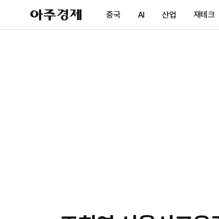
아
중국
AI
산업
재테크
주
경
제