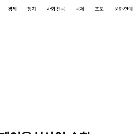
경제
정치
사회·전국
국제
포토
문화·연예