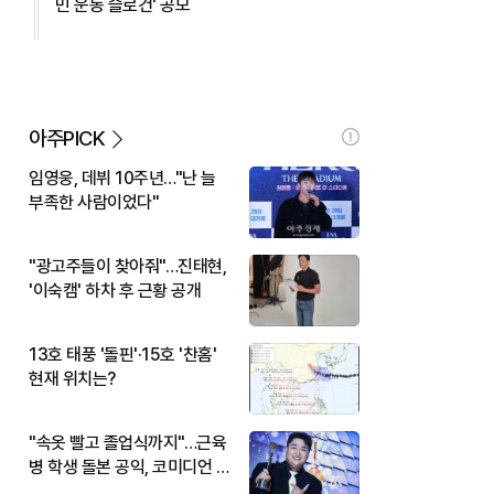
민 운동 슬로건' 공모
아주PICK
임영웅, 데뷔 10주년…"난 늘
부족한 사람이었다"
"광고주들이 찾아줘"…진태현,
'이숙캠' 하차 후 근황 공개
13호 태풍 '돌핀'·15호 '찬홈'
현재 위치는?
"속옷 빨고 졸업식까지"…근육
병 학생 돌본 공익, 코미디언 김
규원이었다