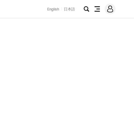
로
English
日本語
그
검
전
인
색
체
메
뉴