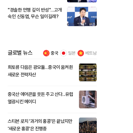
"경솔한 언행 깊이 반성"…고개
숙인 신동엽, 무슨 일이길래?
글로벌 뉴스
중국
일본
베트남
희토류 다음은 광모듈…중국이 움켜쥔
새로운 전략자산
중국산 에어콘을 웃돈 주고 산다...유럽
열광시킨 메이디
스티븐 로치 '과거의 홍콩'은 끝났지만
'새로운 홍콩'은 진행중