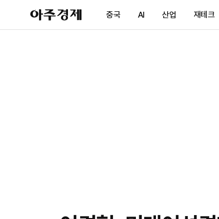
아
중국
AI
산업
재테크
주
경
제