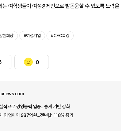
협회는 여학생들이 여성경제인으로 발돋움할 수 있도록 노력을
정한회장
#여성기업
#CEO특강
6
0
junews.com
 호실적으로 경영능력 입증…승계 기반 강화
 영업이익 987억원...전년比 118% 증가