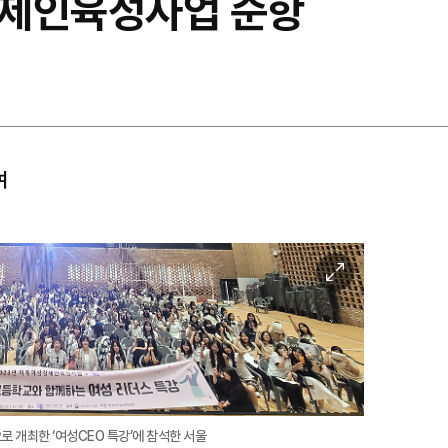
경제인육성사업 순항
여
이
미
지
확
대
 개최한 ‘여성CEO 특강’에 참석한 서울