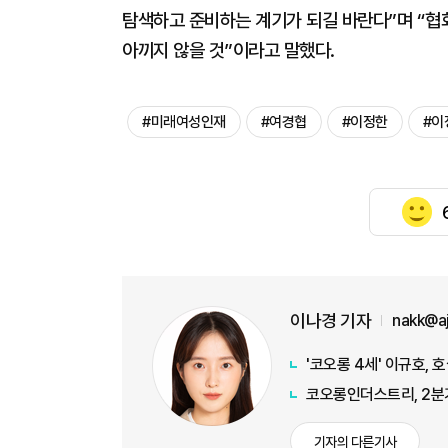
탐색하고 준비하는 계기가 되길 바란다”며 “
아끼지 않을 것”이라고 말했다.
#미래여성인재
#여경협
#이정한
#이
이나경 기자
nakk@a
'코오롱 4세' 이규호,
코오롱인더스트리, 2분기
기자의 다른기사