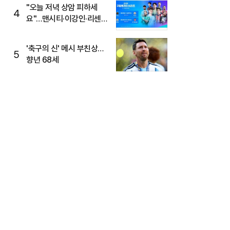
"오늘 저녁 상암 피하세
4
요"…맨시티·이강인·리센느
뜬다, 6호선 혼잡 예상
'축구의 신' 메시 부친상…
5
향년 68세