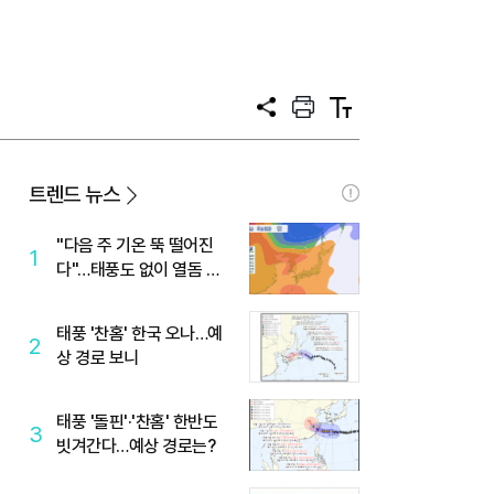
공
프
텍
유
린
스
트
트
크
기
트렌드 뉴스
"다음 주 기온 뚝 떨어진
1
다"…태풍도 없이 열돔 박
살 낸 '이것'
태풍 '찬홈' 한국 오나…예
2
상 경로 보니
태풍 '돌핀'·'찬홈' 한반도
3
빗겨간다…예상 경로는?