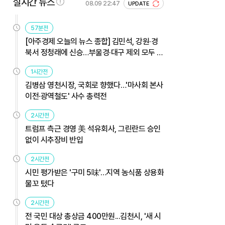
실시간 뉴스
08.09 22:47
UPDATE
57분전
[아주경제 오늘의 뉴스 종합] 김민석, 강원·경
북서 정청래에 신승…부울경·대구 제외 모두 웃
었다 外
1시간전
김병삼 영천시장, 국회로 향했다…'마사회 본사
이전·광역철도' 사수 총력전
2시간전
트럼프 측근 경영 美 석유회사, 그린란드 승인
없이 시추장비 반입
2시간전
시민 평가받은 '구미 5味'…지역 농식품 상용화
물꼬 텄다
2시간전
전 국민 대상 총상금 400만원...김천시, '새 시