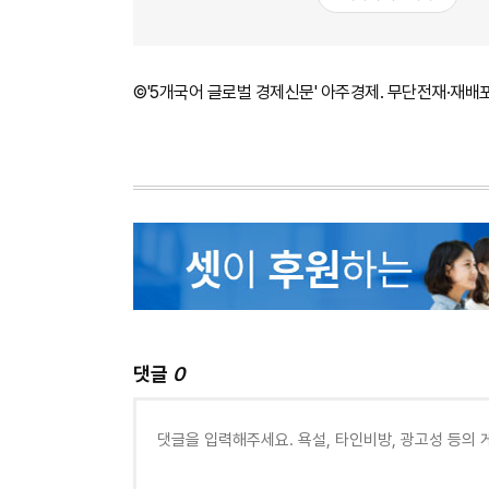
©'5개국어 글로벌 경제신문' 아주경제. 무단전재·재배
댓글
0