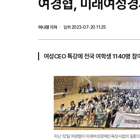
​여경협, 미래여성
이나경 기자
입력 2023-07-20 11:25
여성CEO 특강에 전국 여학생 1140명 참
지난 12일 여경협이 미래여성경제인육성사업의 일환으로