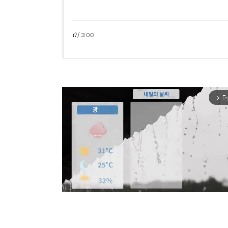
0
/ 300
더
arrow_forward_ios