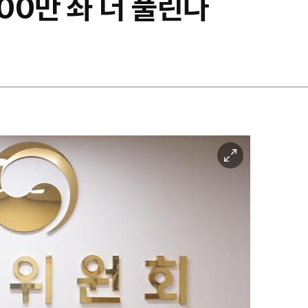
100만 좌 더 풀린다
이
미
지
확
대