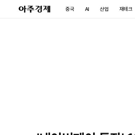
아
중국
AI
산업
재테크
주
경
제