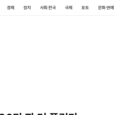
경제
정치
사회·전국
국제
포토
문화·연예