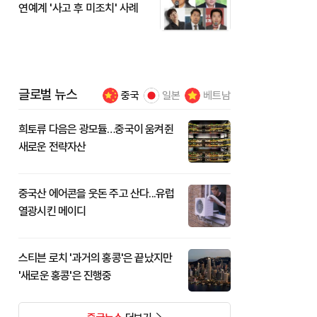
연예계 '사고 후 미조치' 사례
글로벌 뉴스
중국
일본
베트남
희토류 다음은 광모듈…중국이 움켜쥔
새로운 전략자산
중국산 에어콘을 웃돈 주고 산다...유럽
열광시킨 메이디
스티븐 로치 '과거의 홍콩'은 끝났지만
'새로운 홍콩'은 진행중