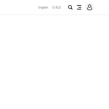
로
English
日本語
그
검
전
인
색
체
메
뉴