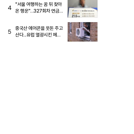
"서울 여행하는 꿈 뒤 찾아
4
온 행운"…327회차 연금
복권720+ 당첨번호조회
주목
중국산 에어콘을 웃돈 주고
5
산다...유럽 열광시킨 메이
디