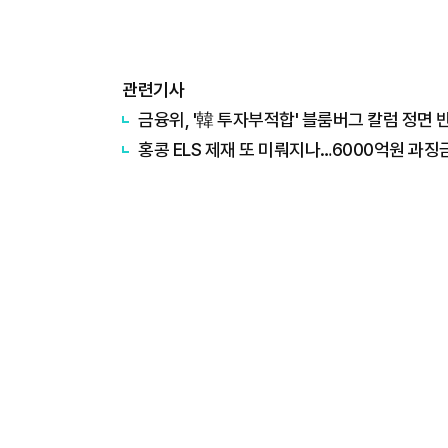
관련기사
금융위, '韓 투자부적합' 블룸버그 칼럼 정면 
홍콩 ELS 제재 또 미뤄지나…6000억원 과징