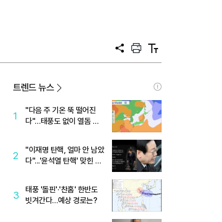
공
프
텍
유
린
스
트
트
크
기
트렌드 뉴스
"다음 주 기온 뚝 떨어진
1
다"…태풍도 없이 열돔 박
살 낸 '이것'
"이재명 탄핵, 얼마 안 남았
2
다"...'윤석열 탄핵' 맞힌 무
당, '성지글' 등장
태풍 '돌핀'·'찬홈' 한반도
3
빗겨간다…예상 경로는?