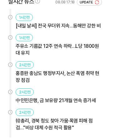
실시간 뉴스
08.08 17:18
UPDATE
1시간전
[내일 날씨] 전국 무더위 지속…동해안 강한 비
1시간전
주유소 기름값 12주 연속 하락…L당 1800원
대 유지
2시간전
홍종완 충남도 행정부지사, 논산 폭염 취약 현
장 점검
2시간전
中인민은행, 금 보유량 21개월 연속 증가세
2시간전
韓총리, 경북 청도 찾아 가뭄·폭염 피해 점
검…"비상 대체 수원 적극 활용"