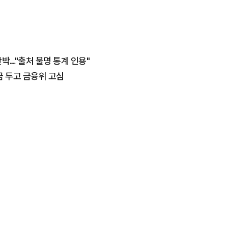
반박…"출처 불명 통계 인용"
금 두고 금융위 고심