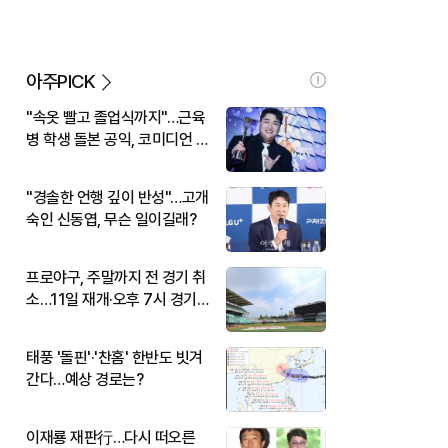
아주PICK
"속옷 빨고 졸업식까지"…근육
병 학생 돌본 공익, 코미디언 김
규원이었다
"경솔한 언행 깊이 반성"…고개
숙인 신동엽, 무슨 일이길래?
프로야구, 주말까지 전 경기 취
소…11일 재개·오후 7시 경기
시작
태풍 '돌핀'·'찬홈' 한반도 빗겨
간다…예상 경로는?
이재룡 재판行…다시 떠오른