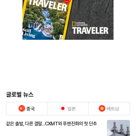
글로벌 뉴스
중국
일본
베트남
같은 출발, 다른 결말...CXMT와 푸젠진화의 첫 단추