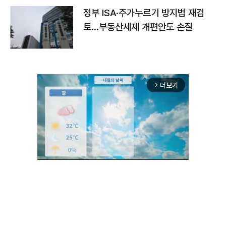
정부 ISA·주가누르기 방지법 재검
토…부동산세제 개편안도 손질
더보기
arrow_forward_ios
Unmute