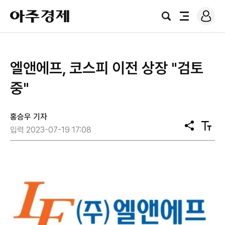
로
아
그
검
전
주
인
색
체
경
메
제
뉴
​엘앤에프, 코스피 이전 상장 "검토
중"
홍승우 기자
공
텍
입력 2023-07-19 17:08
유
스
트
크
기