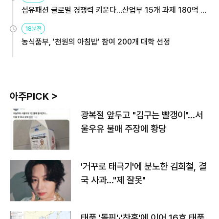
섬유패션 글로벌 경쟁력 키운다…산업부 15개 과제 180억 지
원
18분전
농식품부, '천원의 아침밥' 참여 200개 대학 선정
아주PICK >
광복절 앞두고 "김구는 빨갱이"…서
울우유 불매 주장에 황당
'거꾸로 태극기'에 분노한 김희철, 결
국 사과…"제 잘못"
태풍 '돌핀'·'찬홈'에 이어 16호 태풍