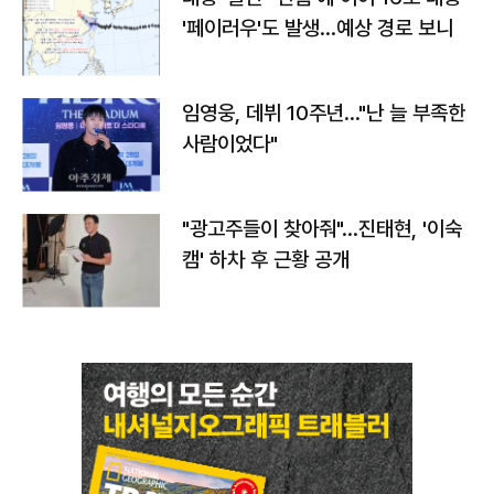
'페이러우'도 발생…예상 경로 보니
임영웅, 데뷔 10주년…"난 늘 부족한
사람이었다"
"광고주들이 찾아줘"…진태현, '이숙
캠' 하차 후 근황 공개