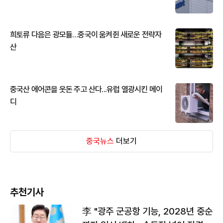
희토류 다음은 광모듈…중국이 움켜쥔 새로운 전략자
산
중국산 에어콘을 웃돈 주고 산다...유럽 열광시킨 메이
디
중국뉴스
더보기
추천기사
李 "광주 군공항 기능, 2028년 중순