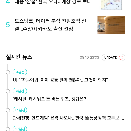
4
태풍 '찬홈' 한국 오나…예상 경로 보니
토스뱅크, 데이터 분석 전담조직 신
5
설…수장에 카카오 출신 선임
실시간 뉴스
08.10 23:33
UPDATE
4분전
與 "'하늘이법' 여야 공동 발의 괜찮아…그것이 협치"
9분전
'캐시딜' 캐시워크 돈 버는 퀴즈, 정답은?
14분전
관세전쟁 '엔드게임' 윤곽 나오나…한국 新통상정책 교두보 활
용해야
17분전