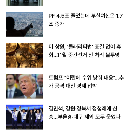
PF 4.5조 줄었는데 부실여신은 1.7
조 증가
미 상원, '클래리티법' 표결 없이 휴
회…11월 중간선거 전 처리 불투명
트럼프 "이란에 수위 낮춰 대응"…추
가 공격 대신 경제 압박
김민석, 강원·경북서 정청래에 신
승…부울경·대구 제외 모두 웃었다