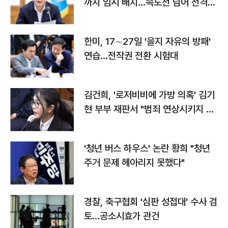
까지 임시 배치…속도전 넘어 전격
전"
한미, 17∼27일 '을지 자유의 방패'
연습…전작권 전환 시험대
김건희, '로저비비에 가방 의혹' 김기
현 부부 재판서 "범죄 연상시키지 말
라"
'청년 버스 하우스' 논란 황희 "청년
주거 문제 헤아리지 못했다"
경찰, 축구협회 '심판 성접대' 수사 검
토…공소시효가 관건