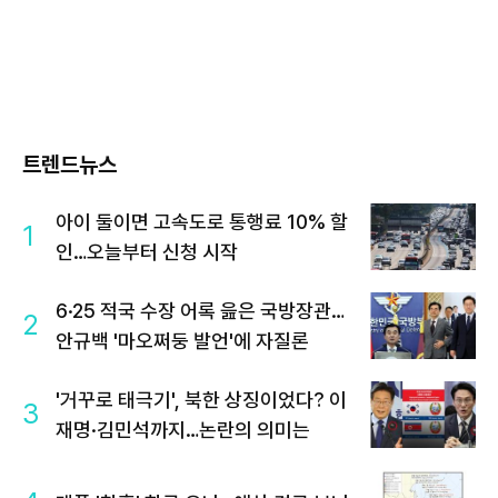
트렌드뉴스
아이 둘이면 고속도로 통행료 10% 할
1
인…오늘부터 신청 시작
6·25 적국 수장 어록 읊은 국방장관…
2
안규백 '마오쩌둥 발언'에 자질론
'거꾸로 태극기', 북한 상징이었다? 이
3
재명·김민석까지…논란의 의미는