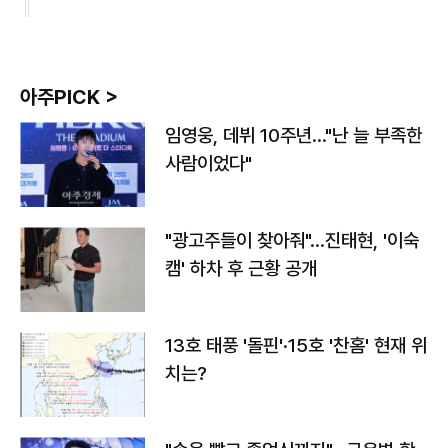
아주PICK >
임영웅, 데뷔 10주년…"난 늘 부족한
사람이었다"
"광고주들이 찾아줘"…진태현, '이숙
캠' 하차 후 근황 공개
13호 태풍 '돌핀'·15호 '찬홈' 현재 위
치는?