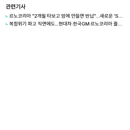
관련기사
르노코리아 "2개월 타보고 맘에 안들면 반납"…새로운 'SUV 구매 방식' 호응
복합위기 파고 직면에도...현대차·한국GM·르노코리아 줄파업 수순