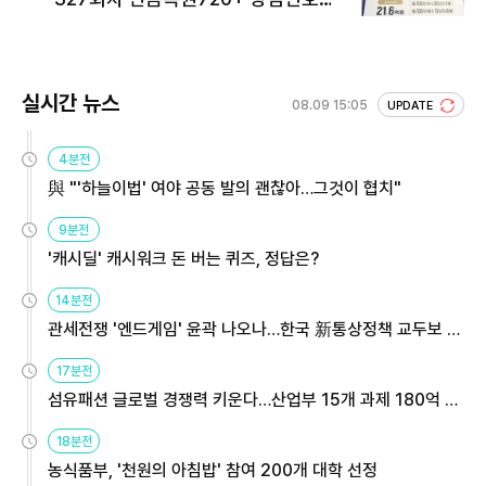
회 주목
실시간 뉴스
08.09 15:05
UPDATE
4분전
與 "'하늘이법' 여야 공동 발의 괜찮아…그것이 협치"
9분전
'캐시딜' 캐시워크 돈 버는 퀴즈, 정답은?
14분전
관세전쟁 '엔드게임' 윤곽 나오나…한국 新통상정책 교두보 활
용해야
17분전
섬유패션 글로벌 경쟁력 키운다…산업부 15개 과제 180억 지
원
18분전
농식품부, '천원의 아침밥' 참여 200개 대학 선정