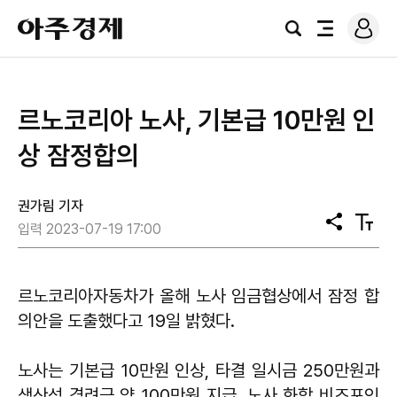
로
아
그
검
전
주
인
색
체
경
메
제
뉴
르노코리아 노사, 기본급 10만원 인
상 잠정합의
권가림 기자
공
텍
입력 2023-07-19 17:00
유
스
트
크
기
르노코리아자동차가 올해 노사 임금협상에서 잠정 합
의안을 도출했다고 19일 밝혔다.
노사는 기본급 10만원 인상, 타결 일시금 250만원과
생산성 격려금 약 100만원 지급, 노사 화합 비즈포인