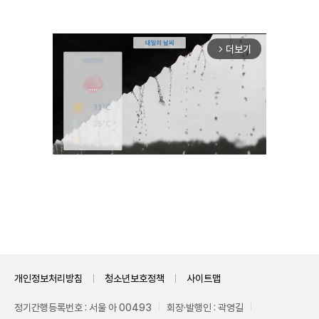
더보기
arrow_forward_ios
Unmute
개인정보처리방침
청소년보호정책
사이트맵
정기간행등록번호 : 서울 아 00493
회장·발행인 : 곽영길