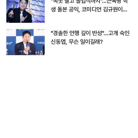
"속옷 빨고 졸업식까지"…근육병 학
생 돌본 공익, 코미디언 김규원이었
다
"경솔한 언행 깊이 반성"…고개 숙인
신동엽, 무슨 일이길래?