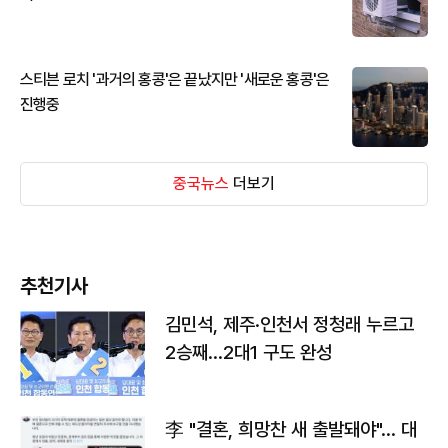
스티븐 로치 '과거의 홍콩'은 끝났지만 '새로운 홍콩'은
진행중
중국뉴스
더보기
추천기사
김민석, 제주·인천서 정청래 누르고
2승째…2대1 구도 완성
李 "결혼, 희망찬 새 출발돼야"… 대