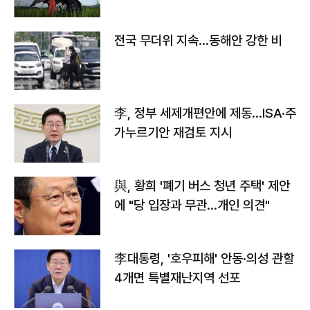
전국 무더위 지속…동해안 강한 비
李, 정부 세제개편안에 제동…ISA·주
가누르기안 재검토 지시
與, 황희 '폐기 버스 청년 주택' 제안
에 "당 입장과 무관…개인 의견"
李대통령, '호우피해' 안동·의성 관할
4개면 특별재난지역 선포