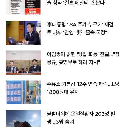
출·청약 '결혼 페널티' 손본다
李대통령 'ISA·주가 누르기' 재검
토…與 "환영" 野 "졸속 국정"
이임생이 밝힌 '빵집 회동' 전말…"정
몽규, 홍명보로 하라 지시"
주유소 기름값 12주 연속 하락…L당
1800원대 유지
불볕더위에 온열질환자 202명 발
생…3명 숨져