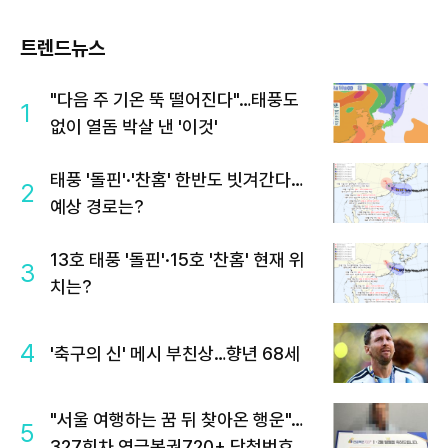
트렌드뉴스
"다음 주 기온 뚝 떨어진다"…태풍도
1
없이 열돔 박살 낸 '이것'
태풍 '돌핀'·'찬홈' 한반도 빗겨간다…
2
예상 경로는?
13호 태풍 '돌핀'·15호 '찬홈' 현재 위
3
치는?
4
'축구의 신' 메시 부친상…향년 68세
"서울 여행하는 꿈 뒤 찾아온 행운"…
5
327회차 연금복권720+ 당첨번호조