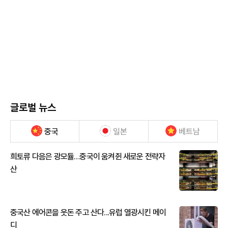
글로벌 뉴스
중국
일본
베트남
희토류 다음은 광모듈…중국이 움켜쥔 새로운 전략자
산
중국산 에어콘을 웃돈 주고 산다...유럽 열광시킨 메이
디