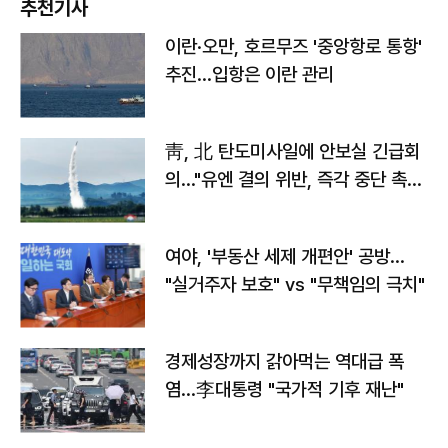
추천기사
이란·오만, 호르무즈 '중앙항로 통항'
추진…입항은 이란 관리
靑, 北 탄도미사일에 안보실 긴급회
의…"유엔 결의 위반, 즉각 중단 촉
구"
여야, '부동산 세제 개편안' 공방…
"실거주자 보호" vs "무책임의 극치"
경제성장까지 갉아먹는 역대급 폭
염…李대통령 "국가적 기후 재난"