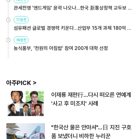
관세전쟁 '엔드게임' 윤곽 나오나…한국 新통상정책 교두보 활
용해야
17분전
섬유패션 글로벌 경쟁력 키운다…산업부 15개 과제 180억 지
원
18분전
농식품부, '천원의 아침밥' 참여 200개 대학 선정
아주PICK >
이재룡 재판行…다시 떠오른 연예계
'사고 후 미조치' 사례
"한국산 물은 안마셔"…日 지진 구호
품 보냈더니 비하한 누리꾼