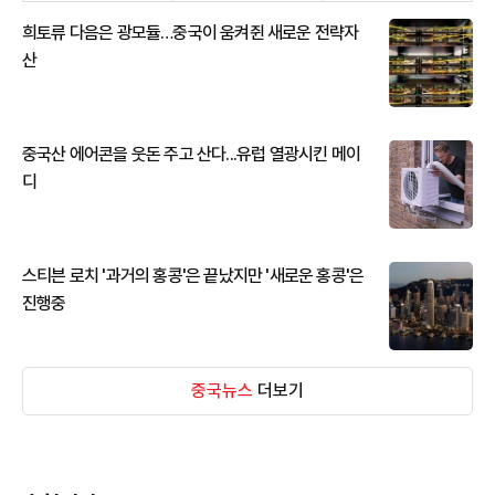
희토류 다음은 광모듈…중국이 움켜쥔 새로운 전략자
산
중국산 에어콘을 웃돈 주고 산다...유럽 열광시킨 메이
디
스티븐 로치 '과거의 홍콩'은 끝났지만 '새로운 홍콩'은
진행중
중국뉴스
더보기