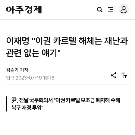
로
아
그
검
전
주
인
색
체
경
메
제
뉴
이재명 "이권 카르텔 해체는 재난과
관련 없는 얘기"
김슬기 기자
공
텍
입력 2023-07-19 18:18
유
스
트
크
기
尹, 전날 국무회의서 "이권 카르텔 보조금 폐지해 수해
복구 재정 투입"