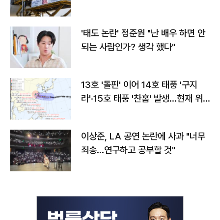
'태도 논란' 정준원 "난 배우 하면 안
되는 사람인가? 생각 했다"
13호 '돌핀' 이어 14호 태풍 '구지
라'·15호 태풍 '찬홈' 발생…현재 위
치와 이동경로는?
이상준, LA 공연 논란에 사과 "너무
죄송…연구하고 공부할 것"