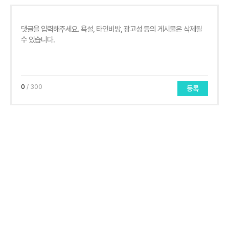
0
/ 300
등록