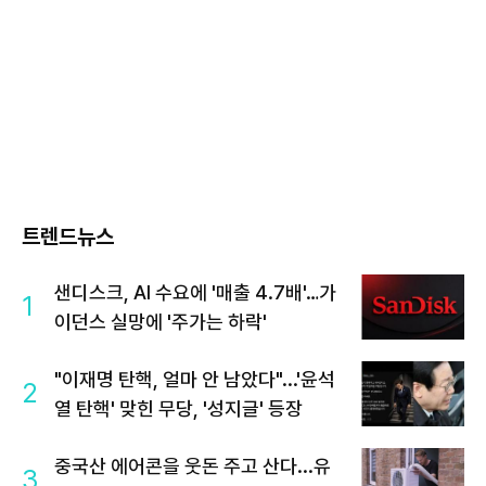
트렌드뉴스
샌디스크, AI 수요에 '매출 4.7배'…가
1
이던스 실망에 '주가는 하락'
"이재명 탄핵, 얼마 안 남았다"...'윤석
2
열 탄핵' 맞힌 무당, '성지글' 등장
중국산 에어콘을 웃돈 주고 산다...유
3