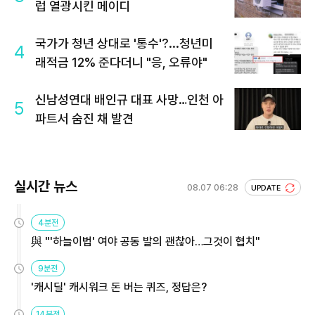
럽 열광시킨 메이디
국가가 청년 상대로 '통수'?...청년미
4
래적금 12% 준다더니 "응, 오류야"
신남성연대 배인규 대표 사망…인천 아
5
파트서 숨진 채 발견
실시간 뉴스
08.07 06:28
UPDATE
4분전
與 "'하늘이법' 여야 공동 발의 괜찮아…그것이 협치"
9분전
'캐시딜' 캐시워크 돈 버는 퀴즈, 정답은?
14분전