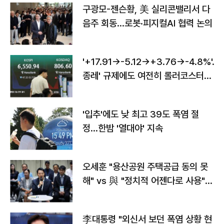
구광모-젠슨황, 美 실리콘밸리서 다
음주 회동…로봇·피지컬AI 협력 논의
'+17.91→-5.12→+3.76→-4.8%'…'
종레' 규제에도 여전히 롤러코스터
타는 코스피
'입추'에도 낮 최고 39도 폭염 절
정…한밤 '열대야' 지속
오세훈 "용산공원 주택공급 동의 못
해" vs 與 "정치적 어젠다로 사용"
맞불
李대통령 "외신서 보던 폭염 상황 현