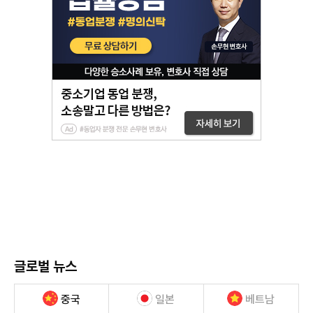
글로벌 뉴스
중국
일본
베트남