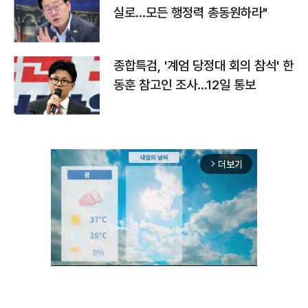
실로…모든 행정력 총동원하라"
종합특검, '계엄 당정대 회의 참석' 한
동훈 참고인 조사...12일 통보
더보기
arrow_forward_ios
Unmute