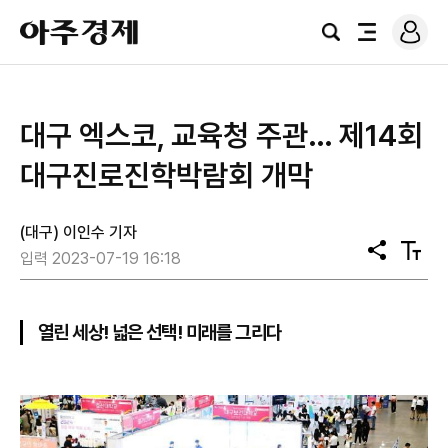
로
아
그
검
전
주
인
색
체
경
메
제
뉴
대구 엑스코, 교육청 주관… 제14회
대구진로진학박람회 개막
(대구) 이인수 기자
공
텍
입력 2023-07-19 16:18
유
스
트
크
기
열린 세상! 넓은 선택! 미래를 그리다