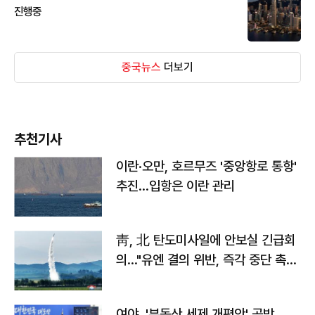
진행중
중국뉴스
더보기
추천기사
이란·오만, 호르무즈 '중앙항로 통항'
추진…입항은 이란 관리
靑, 北 탄도미사일에 안보실 긴급회
의…"유엔 결의 위반, 즉각 중단 촉
구"
여야, '부동산 세제 개편안' 공방…