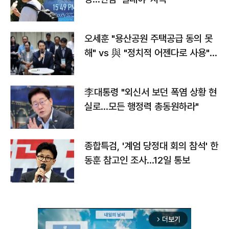
오세훈 "용산공원 주택공급 동의 못
해" vs 與 "정치적 어젠다로 사용"
맞불
李대통령 "외신서 보던 폭염 상황 현
실로…모든 행정력 총동원하라"
종합특검, '계엄 당정대 회의 참석' 한
동훈 참고인 조사...12일 통보
더보기
arrow_forward_ios