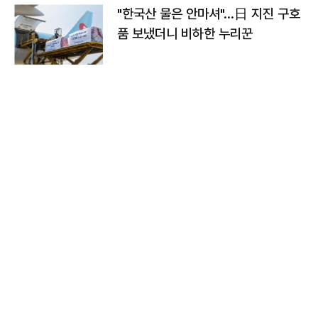
"한국산 물은 안마셔"…日 지진 구호
품 보냈더니 비하한 누리꾼