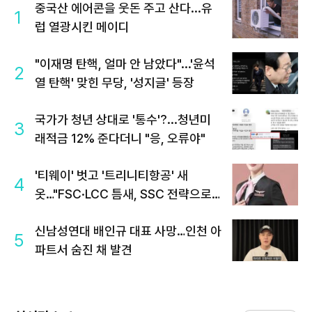
중국산 에어콘을 웃돈 주고 산다...유
1
럽 열광시킨 메이디
"이재명 탄핵, 얼마 안 남았다"...'윤석
2
열 탄핵' 맞힌 무당, '성지글' 등장
국가가 청년 상대로 '통수'?...청년미
3
래적금 12% 준다더니 "응, 오류야"
'티웨이' 벗고 '트리니티항공' 새
4
옷…"FSC·LCC 틈새, SSC 전략으로
공략"
신남성연대 배인규 대표 사망…인천 아
5
파트서 숨진 채 발견