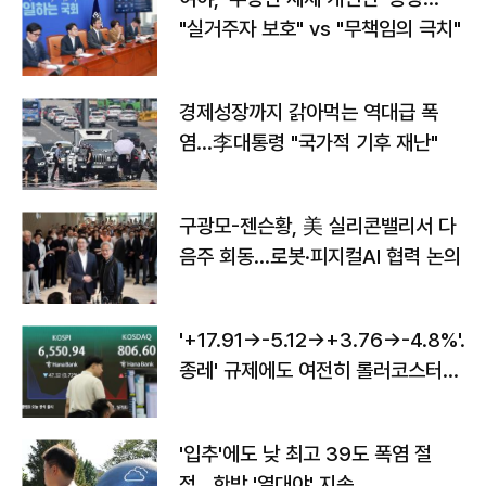
"실거주자 보호" vs "무책임의 극치"
경제성장까지 갉아먹는 역대급 폭
염…李대통령 "국가적 기후 재난"
구광모-젠슨황, 美 실리콘밸리서 다
음주 회동…로봇·피지컬AI 협력 논의
'+17.91→-5.12→+3.76→-4.8%'…'
종레' 규제에도 여전히 롤러코스터
타는 코스피
'입추'에도 낮 최고 39도 폭염 절
정…한밤 '열대야' 지속