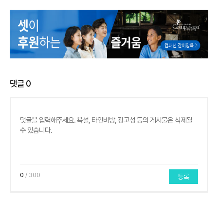
댓글
0
0
/ 300
등록