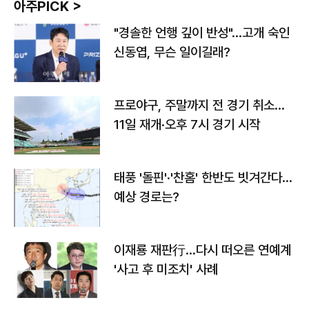
아주PICK >
"경솔한 언행 깊이 반성"…고개 숙인
신동엽, 무슨 일이길래?
프로야구, 주말까지 전 경기 취소…
11일 재개·오후 7시 경기 시작
태풍 '돌핀'·'찬홈' 한반도 빗겨간다…
예상 경로는?
이재룡 재판行…다시 떠오른 연예계
'사고 후 미조치' 사례