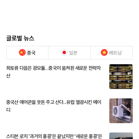
글로벌 뉴스
중국
일본
베트남
희토류 다음은 광모듈…중국이 움켜쥔 새로운 전략자
산
중국산 에어콘을 웃돈 주고 산다...유럽 열광시킨 메이
디
스티븐 로치 '과거의 홍콩'은 끝났지만 '새로운 홍콩'은