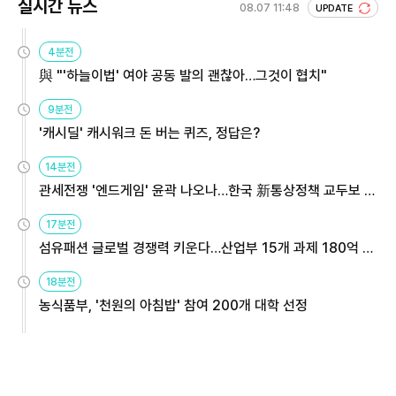
실시간 뉴스
08.07 11:48
UPDATE
4분전
與 "'하늘이법' 여야 공동 발의 괜찮아…그것이 협치"
9분전
'캐시딜' 캐시워크 돈 버는 퀴즈, 정답은?
14분전
관세전쟁 '엔드게임' 윤곽 나오나…한국 新통상정책 교두보 활
용해야
17분전
섬유패션 글로벌 경쟁력 키운다…산업부 15개 과제 180억 지
원
18분전
농식품부, '천원의 아침밥' 참여 200개 대학 선정