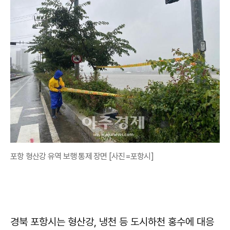
포항 형산강 유역 보행 통제 장면 [사진=포항시]
경북 포항시는 형산강, 냉천 등 도시하천 홍수에 대응