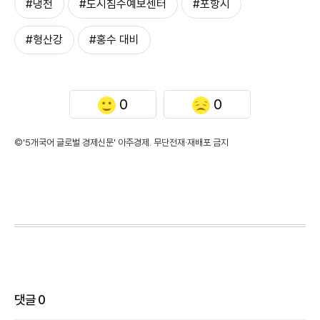
#냉천
#도시침수예보센터
#포항시
#형산강
#홍수 대비
0
0
©'5개국어 글로벌 경제신문' 아주경제. 무단전재·재배포 금지
댓글
0