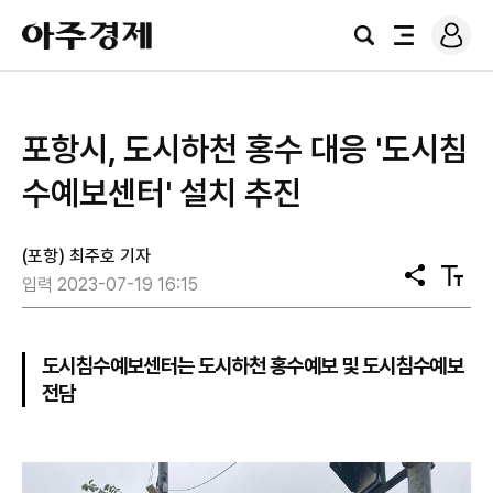
로
아
그
검
전
주
인
색
체
경
메
제
뉴
포항시, 도시하천 홍수 대응 '도시침
수예보센터' 설치 추진
(포항) 최주호 기자
공
텍
입력 2023-07-19 16:15
유
스
트
크
기
도시침수예보센터는 도시하천 홍수예보 및 도시침수예보
전담