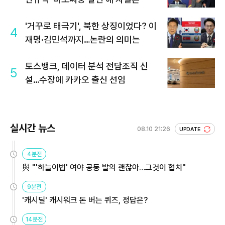
'거꾸로 태극기', 북한 상징이었다? 이
4
재명·김민석까지…논란의 의미는
토스뱅크, 데이터 분석 전담조직 신
5
설…수장에 카카오 출신 선임
실시간 뉴스
08.10 21:26
UPDATE
4분전
與 "'하늘이법' 여야 공동 발의 괜찮아…그것이 협치"
9분전
'캐시딜' 캐시워크 돈 버는 퀴즈, 정답은?
14분전