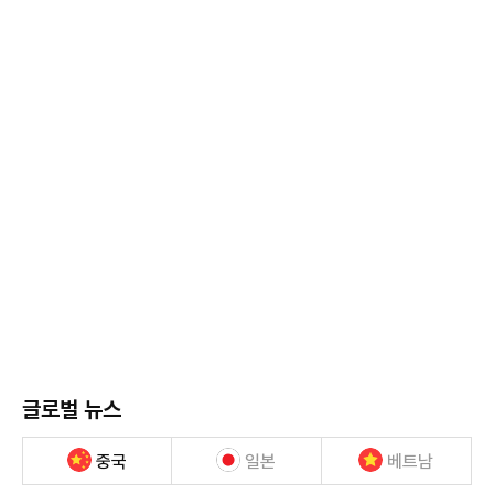
글로벌 뉴스
중국
일본
베트남