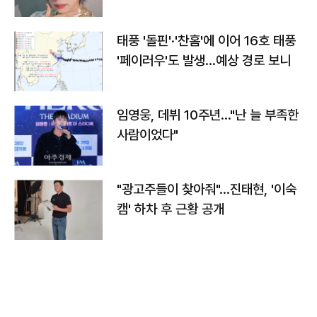
태풍 '돌핀'·'찬홈'에 이어 16호 태풍
'페이러우'도 발생…예상 경로 보니
임영웅, 데뷔 10주년…"난 늘 부족한
사람이었다"
"광고주들이 찾아줘"…진태현, '이숙
캠' 하차 후 근황 공개