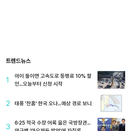
트렌드뉴스
아이 둘이면 고속도로 통행료 10% 할
1
인…오늘부터 신청 시작
2
태풍 '찬홈' 한국 오나…예상 경로 보니
6·25 적국 수장 어록 읊은 국방장관…
3
안규백 '마오쩌둥 발언'에 자질론