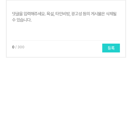
0
/ 300
등록