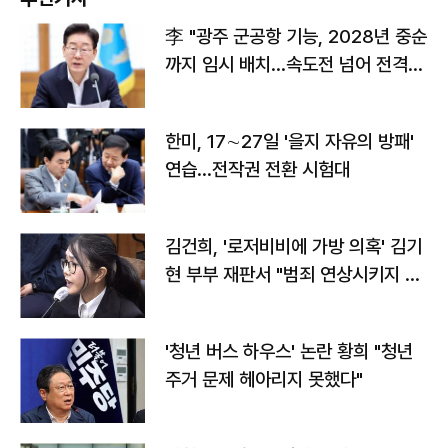
李 "광주 군공항 기능, 2028년 중순
까지 임시 배치…속도전 넘어 전격
전"
한미, 17∼27일 '을지 자유의 방패'
연습…전작권 전환 시험대
김건희, '로저비비에 가방 의혹' 김기
현 부부 재판서 "범죄 연상시키지 말
라"
'청년 버스 하우스' 논란 황희 "청년
주거 문제 헤아리지 못했다"