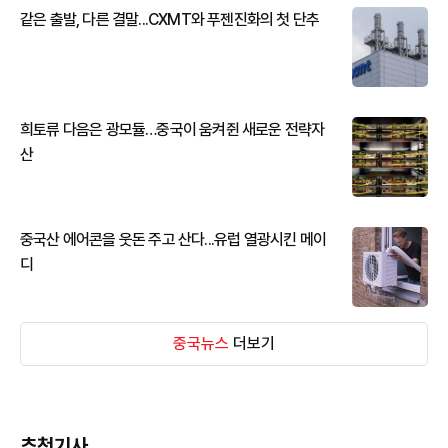
같은 출발, 다른 결말...CXMT와 푸젠진화의 첫 단추
희토류 다음은 광모듈…중국이 움켜쥔 새로운 전략자
산
중국산 에어콘을 웃돈 주고 산다...유럽 열광시킨 메이
디
중국뉴스
더보기
추천기사