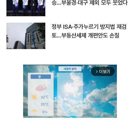
승…부울경·대구 제외 모두 웃었다
정부 ISA·주가누르기 방지법 재검
토…부동산세제 개편안도 손질
더보기
arrow_forward_ios
Unmute