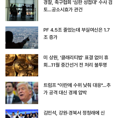
경찰, 축구협회 '심판 성접대' 수사 검
토…공소시효가 관건
PF 4.5조 줄었는데 부실여신은 1.7
조 증가
미 상원, '클래리티법' 표결 없이 휴
회…11월 중간선거 전 처리 불투명
트럼프 "이란에 수위 낮춰 대응"…추
가 공격 대신 경제 압박
김민석, 강원·경북서 정청래에 신