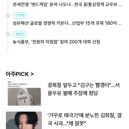
관세전쟁 '엔드게임' 윤곽 나오나…한국 新통상정책 교두보 활
용해야
17분전
섬유패션 글로벌 경쟁력 키운다…산업부 15개 과제 180억 지
원
18분전
농식품부, '천원의 아침밥' 참여 200개 대학 선정
아주PICK >
광복절 앞두고 "김구는 빨갱이"…서
울우유 불매 주장에 황당
'거꾸로 태극기'에 분노한 김희철, 결
국 사과…"제 잘못"