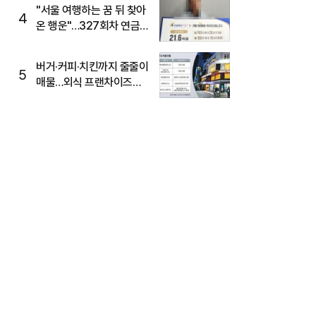
"서울 여행하는 꿈 뒤 찾아
4
온 행운"…327회차 연금
복권720+ 당첨번호조회
주목
버거·커피·치킨까지 줄줄이
5
매물…외식 프랜차이즈
M&A '활기'