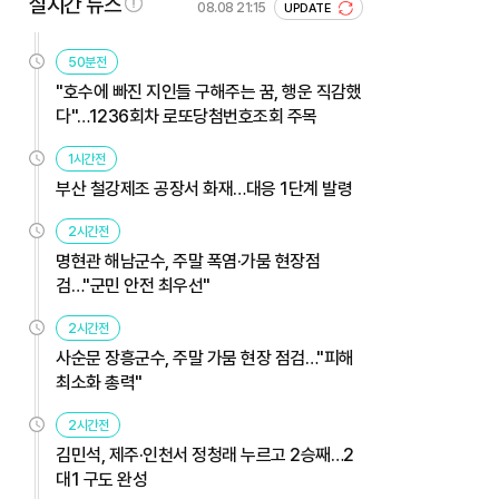
실시간 뉴스
08.08 21:15
UPDATE
50분전
"호수에 빠진 지인들 구해주는 꿈, 행운 직감했
다"…1236회차 로또당첨번호조회 주목
1시간전
부산 철강제조 공장서 화재…대응 1단계 발령
2시간전
명현관 해남군수, 주말 폭염·가뭄 현장점
검…"군민 안전 최우선"
2시간전
사순문 장흥군수, 주말 가뭄 현장 점검…"피해
최소화 총력"
2시간전
김민석, 제주·인천서 정청래 누르고 2승째…2
대1 구도 완성