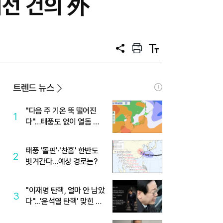
개선 건의 外
공
프
텍
유
린
스
트
트
크
기
트렌드 뉴스
"다음 주 기온 뚝 떨어진
1
다"…태풍도 없이 열돔 박
살 낸 '이것'
태풍 '돌핀'·'찬홈' 한반도
2
빗겨간다…예상 경로는?
"이재명 탄핵, 얼마 안 남았
3
다"...'윤석열 탄핵' 맞힌 무
당, '성지글' 등장