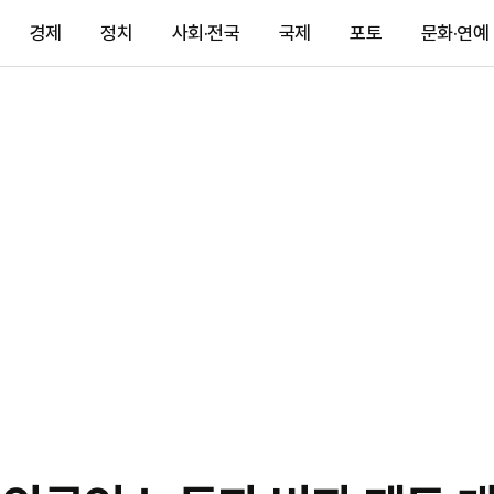
경제
정치
사회·전국
국제
포토
문화·연예