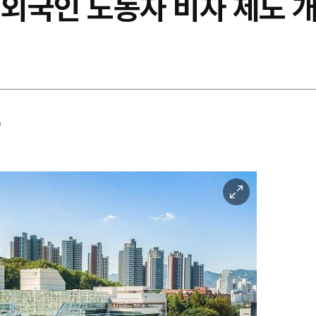
 외국인 노동자 비자 제도 
'
이
미
지
확
대