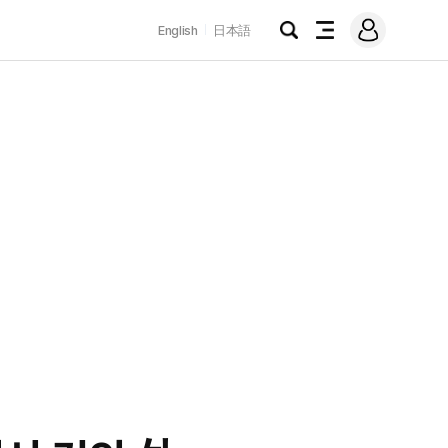
로
English
日本語
그
검
전
인
색
체
메
뉴