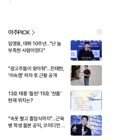
아주PICK
임영웅, 데뷔 10주년…"난 늘
부족한 사람이었다"
"광고주들이 찾아줘"…진태현,
'이숙캠' 하차 후 근황 공개
13호 태풍 '돌핀'·15호 '찬홈'
현재 위치는?
"속옷 빨고 졸업식까지"…근육
병 학생 돌본 공익, 코미디언 김
규원이었다