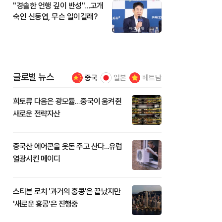
"경솔한 언행 깊이 반성"…고개
숙인 신동엽, 무슨 일이길래?
글로벌 뉴스
중국
일본
베트남
희토류 다음은 광모듈…중국이 움켜쥔
새로운 전략자산
중국산 에어콘을 웃돈 주고 산다...유럽
열광시킨 메이디
스티븐 로치 '과거의 홍콩'은 끝났지만
'새로운 홍콩'은 진행중