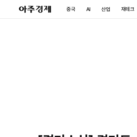
아
중국
AI
산업
재테크
주
경
제