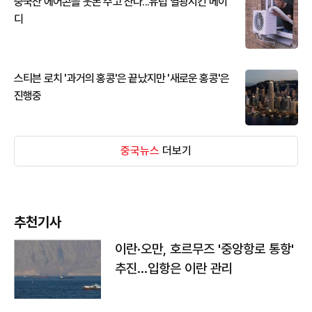
중국산 에어콘을 웃돈 주고 산다...유럽 열광시킨 메이
디
스티븐 로치 '과거의 홍콩'은 끝났지만 '새로운 홍콩'은
진행중
중국뉴스
더보기
추천기사
이란·오만, 호르무즈 '중앙항로 통항'
추진…입항은 이란 관리