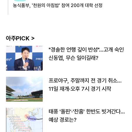
농식품부, '천원의 아침밥' 참여 200개 대학 선정
아주PICK >
"경솔한 언행 깊이 반성"…고개 숙인
신동엽, 무슨 일이길래?
프로야구, 주말까지 전 경기 취소…
11일 재개·오후 7시 경기 시작
태풍 '돌핀'·'찬홈' 한반도 빗겨간다…
예상 경로는?