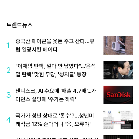
트렌드뉴스
중국산 에어콘을 웃돈 주고 산다...유
1
럽 열광시킨 메이디
"이재명 탄핵, 얼마 안 남았다"...'윤석
2
열 탄핵' 맞힌 무당, '성지글' 등장
샌디스크, AI 수요에 '매출 4.7배'…가
3
이던스 실망에 '주가는 하락'
국가가 청년 상대로 '통수'?...청년미
4
래적금 12% 준다더니 "응, 오류야"