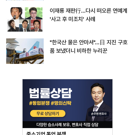
이재룡 재판行…다시 떠오른 연예계
'사고 후 미조치' 사례
"한국산 물은 안마셔"…日 지진 구호
품 보냈더니 비하한 누리꾼