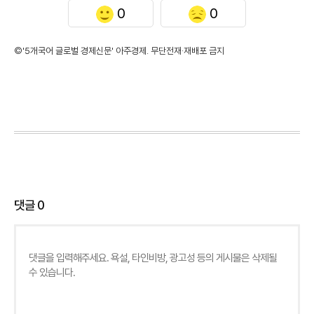
0
0
©'5개국어 글로벌 경제신문' 아주경제. 무단전재·재배포 금지
댓글
0