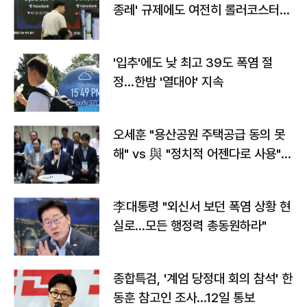
종레' 규제에도 여전히 롤러코스터
타는 코스피
'입추'에도 낮 최고 39도 폭염 절
정…한밤 '열대야' 지속
오세훈 "용산공원 주택공급 동의 못
해" vs 與 "정치적 어젠다로 사용"
맞불
李대통령 "외신서 보던 폭염 상황 현
실로…모든 행정력 총동원하라"
종합특검, '계엄 당정대 회의 참석' 한
동훈 참고인 조사...12일 통보