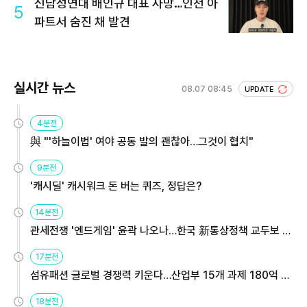
신남성연대 배인규 대표 사망…인천 아
5
파트서 숨진 채 발견
실시간 뉴스
08.07 08:45
UPDATE
4분전
與 "'하늘이법' 여야 공동 발의 괜찮아…그것이 협치"
9분전
'캐시딜' 캐시워크 돈 버는 퀴즈, 정답은?
14분전
관세전쟁 '엔드게임' 윤곽 나오나…한국 新통상정책 교두보 활
용해야
17분전
섬유패션 글로벌 경쟁력 키운다…산업부 15개 과제 180억 지
원
18분전