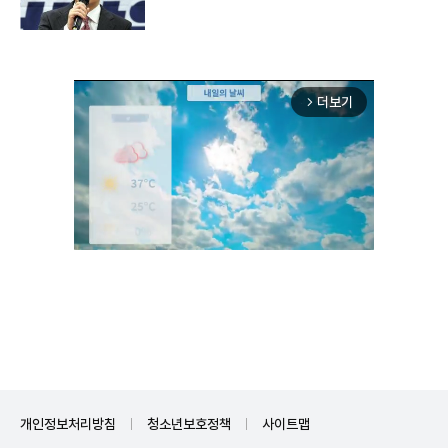
더보기
arrow_forward_ios
Unmute
개인정보처리방침
청소년보호정책
사이트맵