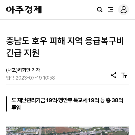
로
아
그
검
전
주
인
색
체
경
메
제
뉴
충남도 호우 피해 지역 응급복구비
긴급 지원
(내포)허희만 기자
공
텍
입력 2023-07-19 10:58
유
스
트
크
기
도 재난관리기금 19억·행안부 특교세 19억 등 총 38억
투입