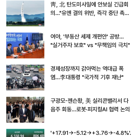
靑, 北 탄도미사일에 안보실 긴급회
의…"유엔 결의 위반, 즉각 중단 촉
구"
여야, '부동산 세제 개편안' 공방…
"실거주자 보호" vs "무책임의 극치"
경제성장까지 갉아먹는 역대급 폭
염…李대통령 "국가적 기후 재난"
구광모-젠슨황, 美 실리콘밸리서 다
음주 회동…로봇·피지컬AI 협력 논의
'+17.91→-5.12→+3.76→-4.8%'…'