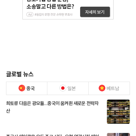
글로벌 뉴스
중국
일본
베트남
희토류 다음은 광모듈…중국이 움켜쥔 새로운 전략자
산