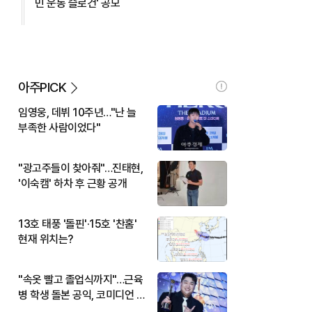
민 운동 슬로건' 공모
아주PICK
임영웅, 데뷔 10주년…"난 늘
부족한 사람이었다"
"광고주들이 찾아줘"…진태현,
'이숙캠' 하차 후 근황 공개
13호 태풍 '돌핀'·15호 '찬홈'
현재 위치는?
"속옷 빨고 졸업식까지"…근육
병 학생 돌본 공익, 코미디언 김
규원이었다