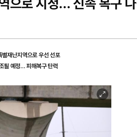
역으로 지정… 신속 복구 
 특별재난지역으로 우선 선포
보조될 예정… 피해복구 탄력
이
미
지
확
대