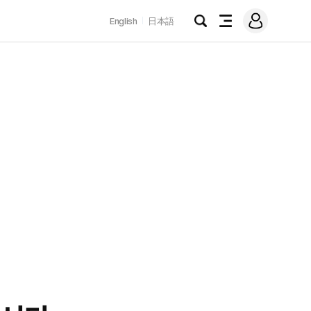
로
English
日本語
그
검
전
인
색
체
메
뉴