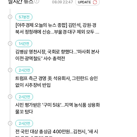
실시간 뉴스
08.09 22:47
UPDATE
57분전
[아주경제 오늘의 뉴스 종합] 김민석, 강원·경
북서 정청래에 신승…부울경·대구 제외 모두 웃
었다 外
1시간전
김병삼 영천시장, 국회로 향했다…'마사회 본사
이전·광역철도' 사수 총력전
2시간전
트럼프 측근 경영 美 석유회사, 그린란드 승인
없이 시추장비 반입
2시간전
시민 평가받은 '구미 5味'…지역 농식품 상용화
물꼬 텄다
2시간전
전 국민 대상 총상금 400만원...김천시, '새 시