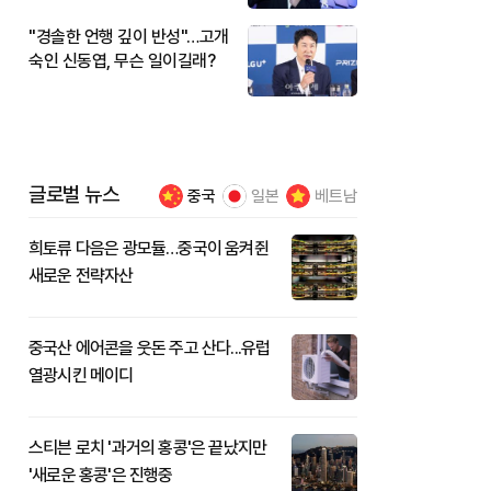
"경솔한 언행 깊이 반성"…고개
숙인 신동엽, 무슨 일이길래?
글로벌 뉴스
중국
일본
베트남
희토류 다음은 광모듈…중국이 움켜쥔
새로운 전략자산
중국산 에어콘을 웃돈 주고 산다...유럽
열광시킨 메이디
스티븐 로치 '과거의 홍콩'은 끝났지만
'새로운 홍콩'은 진행중