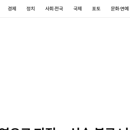
경제
정치
사회·전국
국제
포토
문화·연예