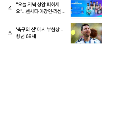
"오늘 저녁 상암 피하세
4
요"…맨시티·이강인·리센느
뜬다, 6호선 혼잡 예상
'축구의 신' 메시 부친상…
5
향년 68세