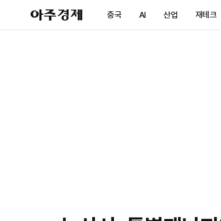
아
중국
AI
산업
재테크
주
경
제