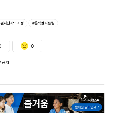
특별재난지역 지정
#윤석열 대통령
0
0
포 금지