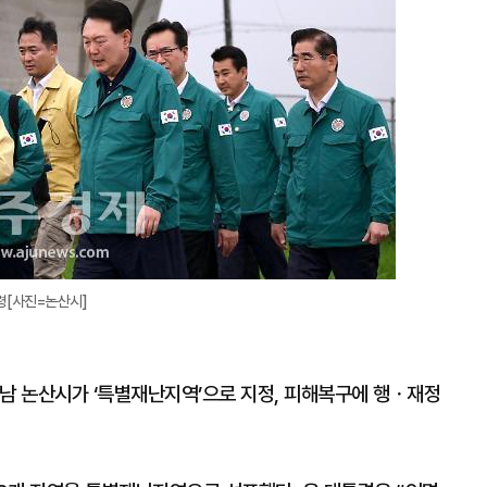
령[사진=논산시]
충남 논산시가 ‘특별재난지역’으로 지정, 피해복구에 행ㆍ재정