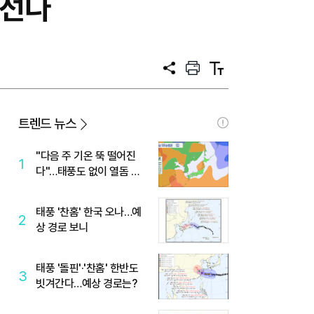
나선다
공
프
텍
유
린
스
트
트
크
기
트렌드 뉴스
"다음 주 기온 뚝 떨어진
1
다"…태풍도 없이 열돔 박
살 낸 '이것'
태풍 '찬홈' 한국 오나…예
2
상 경로 보니
태풍 '돌핀'·'찬홈' 한반도
3
빗겨간다…예상 경로는?