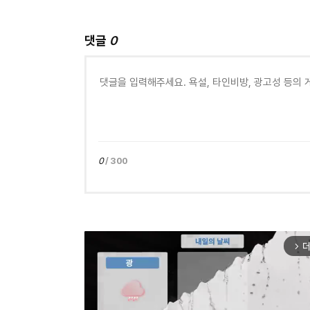
댓글
0
0
/ 300
더
arrow_forward_ios