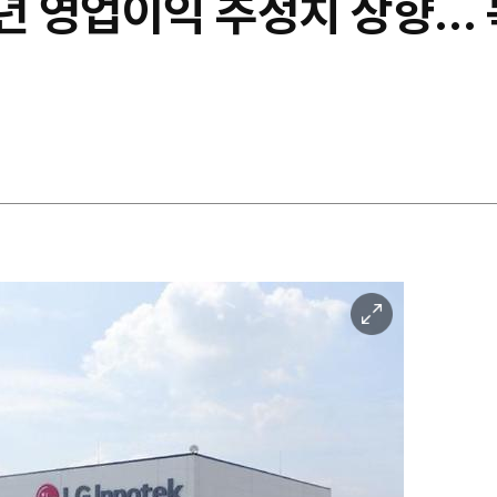
내년 영업이익 추정치 상향…
이
미
지
확
대