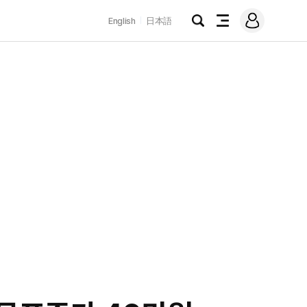
로
English
日本語
그
검
전
인
색
체
메
뉴