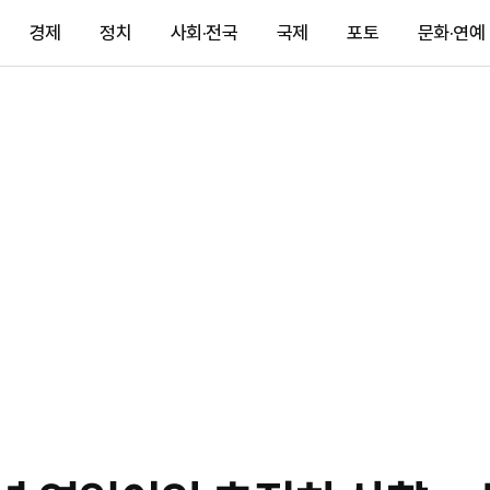
경제
정치
사회·전국
국제
포토
문화·연예