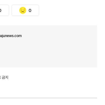
0
0
ajunews.com
포 금지