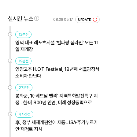
실시간 뉴스
08.08 05:17
UPDATE
12분전
영덕 대표 레포츠시설 '별파랑 집라인' 오는 11
일 재개장
19분전
영양고추 H.O.T Festival, 19년째 서울광장서
소비자 만난다
27분전
봉화군, 'K-베트남 밸리' 지역특화발전특구 지
정…한·베 800년 인연, 미래 성장동력으로
4시간전
李, 정부 세제개편안에 제동…ISA·주가누르기
안 재검토 지시