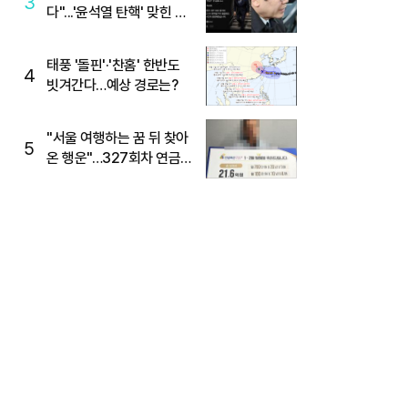
3
다"...'윤석열 탄핵' 맞힌 무
당, '성지글' 등장
태풍 '돌핀'·'찬홈' 한반도
4
빗겨간다…예상 경로는?
"서울 여행하는 꿈 뒤 찾아
5
온 행운"…327회차 연금
복권720+ 당첨번호조회
주목