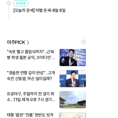
5시간전
[오늘의 운세] 띠별 운세-8월 8일
아주PICK
"속옷 빨고 졸업식까지"…근육
병 학생 돌본 공익, 코미디언 김
규원이었다
"경솔한 언행 깊이 반성"…고개
숙인 신동엽, 무슨 일이길래?
프로야구, 주말까지 전 경기 취
소…11일 재개·오후 7시 경기
시작
태풍 '돌핀'·'찬홈' 한반도 빗겨