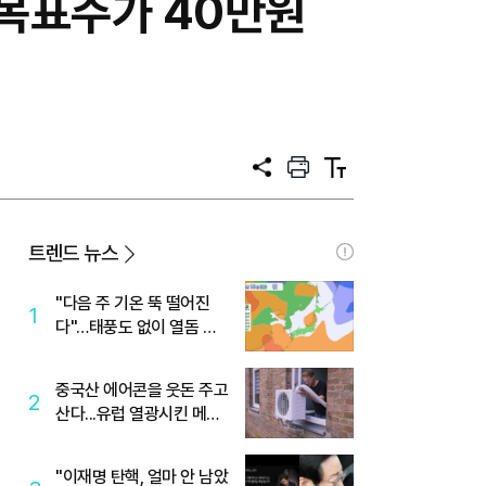
 목표주가 40만원
공
프
텍
유
린
스
트
트
크
기
트렌드 뉴스
"다음 주 기온 뚝 떨어진
1
다"…태풍도 없이 열돔 박
살 낸 '이것'
중국산 에어콘을 웃돈 주고
2
산다...유럽 열광시킨 메이
디
"이재명 탄핵, 얼마 안 남았