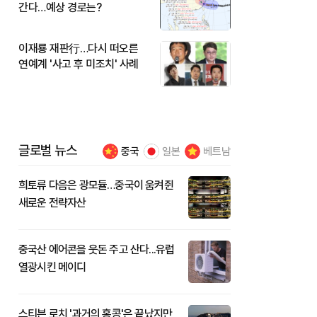
간다…예상 경로는?
이재룡 재판行…다시 떠오른
연예계 '사고 후 미조치' 사례
글로벌 뉴스
중국
일본
베트남
희토류 다음은 광모듈…중국이 움켜쥔
새로운 전략자산
중국산 에어콘을 웃돈 주고 산다...유럽
열광시킨 메이디
스티븐 로치 '과거의 홍콩'은 끝났지만