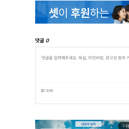
댓글
0
0
/ 300
더
arrow_forward_ios