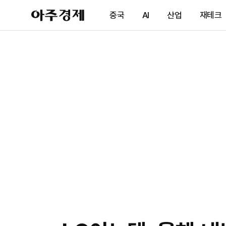
아
중국
AI
산업
재테크
주
경
제