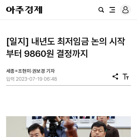
로
아
그
검
전
주
인
색
체
경
메
제
뉴
[일지] 내년도 최저임금 논의 시작
부터 9860원 결정까지
세종=조현미·권보경 기자
공
텍
입력 2023-07-19 06:48
유
스
트
크
기