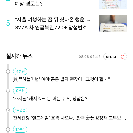
예상 경로는?
"서울 여행하는 꿈 뒤 찾아온 행운"…
5
327회차 연금복권720+ 당첨번호조
회 주목
실시간 뉴스
08.08 05:42
UPDATE
4분전
與 "'하늘이법' 여야 공동 발의 괜찮아…그것이 협치"
9분전
'캐시딜' 캐시워크 돈 버는 퀴즈, 정답은?
14분전
관세전쟁 '엔드게임' 윤곽 나오나…한국 新통상정책 교두보 활
용해야
17분전