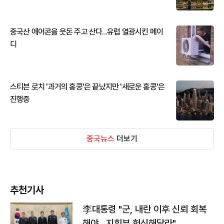
중국산 에어콘을 웃돈 주고 산다...유럽 열광시킨 메이
디
스티븐 로치 '과거의 홍콩'은 끝났지만 '새로운 홍콩'은
진행중
중국뉴스
더보기
추천기사
李대통령 "군, 내란 이후 신뢰 회복
해야…지휘부 헌신해달라"