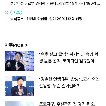
섬유패션 글로벌 경쟁력 키운다…산업부 15개 과제 180억 지
원
18분전
농식품부, '천원의 아침밥' 참여 200개 대학 선정
아주PICK >
"속옷 빨고 졸업식까지"…근육병 학
생 돌본 공익, 코미디언 김규원이었
다
"경솔한 언행 깊이 반성"…고개 숙인
신동엽, 무슨 일이길래?
프로야구, 주말까지 전 경기 취소…