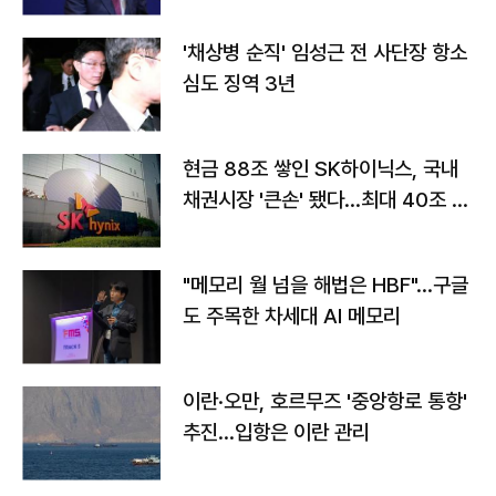
'채상병 순직' 임성근 전 사단장 항소
심도 징역 3년
현금 88조 쌓인 SK하이닉스, 국내
채권시장 '큰손' 됐다…최대 40조 투
자
"메모리 월 넘을 해법은 HBF"…구글
도 주목한 차세대 AI 메모리
이란·오만, 호르무즈 '중앙항로 통항'
추진…입항은 이란 관리