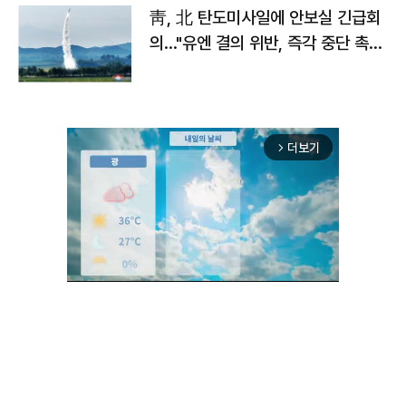
靑, 北 탄도미사일에 안보실 긴급회
의…"유엔 결의 위반, 즉각 중단 촉
구"
더보기
arrow_forward_ios
Unmute