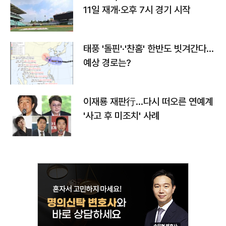
11일 재개·오후 7시 경기 시작
태풍 '돌핀'·'찬홈' 한반도 빗겨간다…
예상 경로는?
이재룡 재판行…다시 떠오른 연예계
'사고 후 미조치' 사례