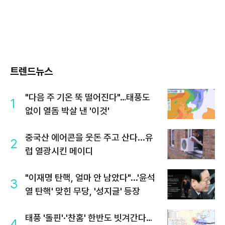
트렌드뉴스
"다음 주 기온 뚝 떨어진다"…태풍도
1
없이 열돔 박살 낸 '이것'
중국산 에어콘을 웃돈 주고 산다...유
2
럽 열광시킨 메이디
"이재명 탄핵, 얼마 안 남았다"...'윤석
3
열 탄핵' 맞힌 무당, '성지글' 등장
태풍 '돌핀'·'찬홈' 한반도 빗겨간다…
4