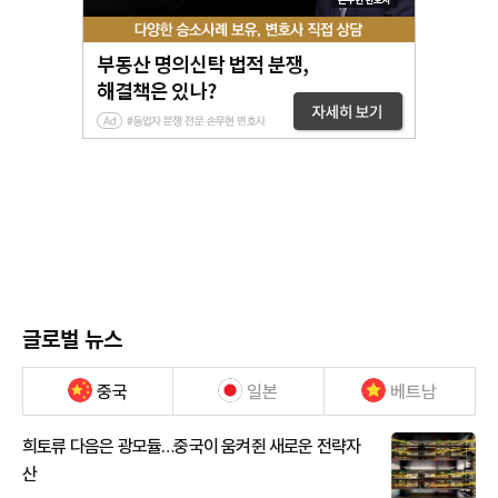
글로벌 뉴스
중국
일본
베트남
희토류 다음은 광모듈…중국이 움켜쥔 새로운 전략자
산