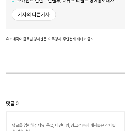
"모태펀드 결실"…한벤투, 더뮤즈 리센느 명예홍보대사 임명
기자의 다른기사
©'5개국어 글로벌 경제신문' 아주경제. 무단전재·재배포 금지
댓글
0