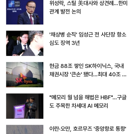
위성락, 스틸 美대사와 상견례…한미
관계 발전 논의
'채상병 순직' 임성근 전 사단장 항소
심도 징역 3년
현금 88조 쌓인 SK하이닉스, 국내
채권시장 '큰손' 됐다…최대 40조 투
자
"메모리 월 넘을 해법은 HBF"…구글
도 주목한 차세대 AI 메모리
이란·오만, 호르무즈 '중앙항로 통항'