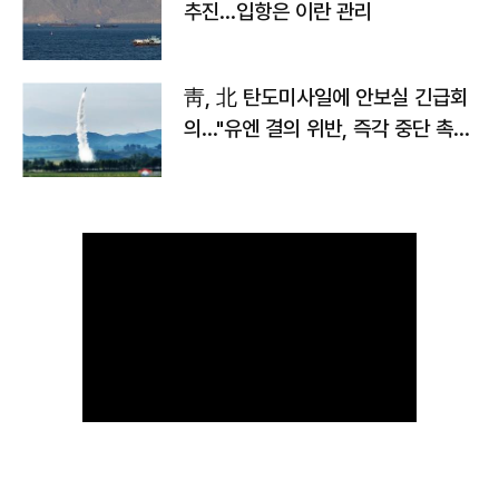
추진…입항은 이란 관리
靑, 北 탄도미사일에 안보실 긴급회
의…"유엔 결의 위반, 즉각 중단 촉
구"