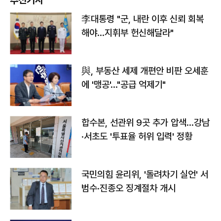
추천기사
李대통령 "군, 내란 이후 신뢰 회복
해야…지휘부 헌신해달라"
與, 부동산 세제 개편안 비판 오세훈
에 '맹공'…"공급 억제기"
합수본, 선관위 9곳 추가 압색…강남
·서초도 '투표율 허위 입력' 정황
국민의힘 윤리위, '돌려차기 실언' 서
범수·진종오 징계절차 개시