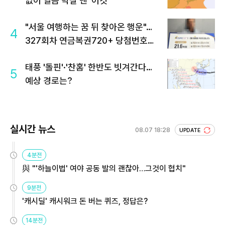
없이 열돔 박살 낸 '이것'
"서울 여행하는 꿈 뒤 찾아온 행운"…
4
327회차 연금복권720+ 당첨번호조
회 주목
태풍 '돌핀'·'찬홈' 한반도 빗겨간다…
5
예상 경로는?
실시간 뉴스
08.07 18:28
UPDATE
4분전
與 "'하늘이법' 여야 공동 발의 괜찮아…그것이 협치"
9분전
'캐시딜' 캐시워크 돈 버는 퀴즈, 정답은?
14분전