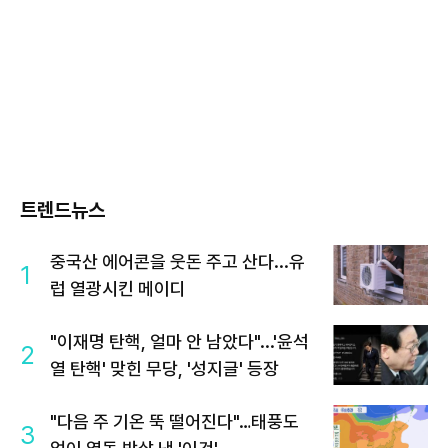
트렌드뉴스
중국산 에어콘을 웃돈 주고 산다...유
1
럽 열광시킨 메이디
"이재명 탄핵, 얼마 안 남았다"...'윤석
2
열 탄핵' 맞힌 무당, '성지글' 등장
"다음 주 기온 뚝 떨어진다"…태풍도
3