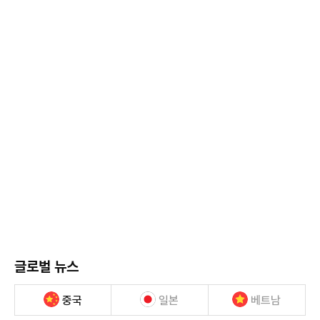
글로벌 뉴스
중국
일본
베트남