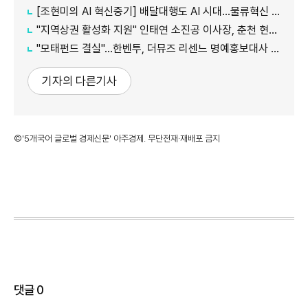
[조현미의 AI 혁신중기] 배달대행도 AI 시대…물류혁신 선도하는 부릉
"지역상권 활성화 지원" 인태연 소진공 이사장, 춘천 현장방문
"모태펀드 결실"…한벤투, 더뮤즈 리센느 명예홍보대사 임명
기자의 다른기사
©'5개국어 글로벌 경제신문' 아주경제. 무단전재·재배포 금지
댓글
0