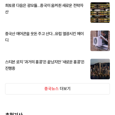
희토류 다음은 광모듈…중국이 움켜쥔 새로운 전략자
산
중국산 에어콘을 웃돈 주고 산다...유럽 열광시킨 메이
디
스티븐 로치 '과거의 홍콩'은 끝났지만 '새로운 홍콩'은
진행중
중국뉴스
더보기