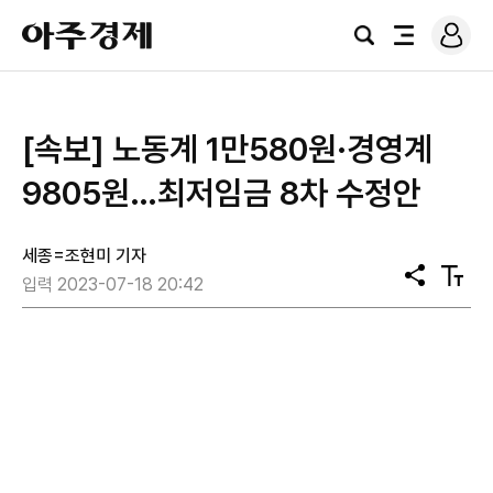
로
아
그
검
전
주
인
색
체
경
메
제
뉴
[속보] 노동계 1만580원·경영계
9805원…최저임금 8차 수정안
세종=조현미 기자
공
텍
입력 2023-07-18 20:42
유
스
트
크
기