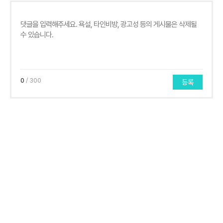
0
/ 300
등록