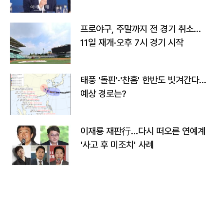
프로야구, 주말까지 전 경기 취소…
11일 재개·오후 7시 경기 시작
태풍 '돌핀'·'찬홈' 한반도 빗겨간다…
예상 경로는?
이재룡 재판行…다시 떠오른 연예계
'사고 후 미조치' 사례