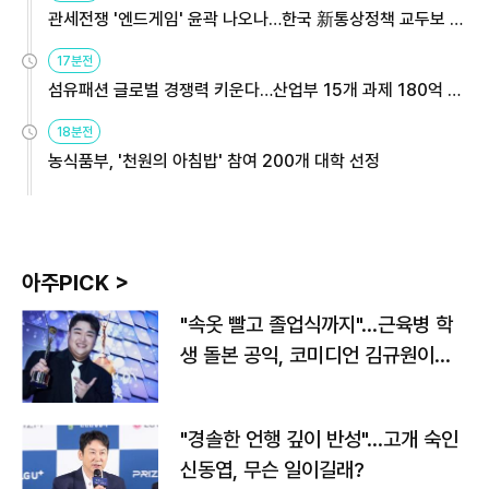
관세전쟁 '엔드게임' 윤곽 나오나…한국 新통상정책 교두보 활
용해야
17분전
섬유패션 글로벌 경쟁력 키운다…산업부 15개 과제 180억 지
원
18분전
농식품부, '천원의 아침밥' 참여 200개 대학 선정
아주PICK >
"속옷 빨고 졸업식까지"…근육병 학
생 돌본 공익, 코미디언 김규원이었
다
"경솔한 언행 깊이 반성"…고개 숙인
신동엽, 무슨 일이길래?