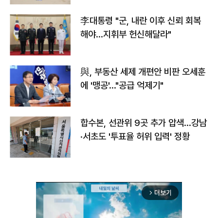
李대통령 "군, 내란 이후 신뢰 회복
해야…지휘부 헌신해달라"
與, 부동산 세제 개편안 비판 오세훈
에 '맹공'…"공급 억제기"
합수본, 선관위 9곳 추가 압색…강남
·서초도 '투표율 허위 입력' 정황
더보기
arrow_forward_ios