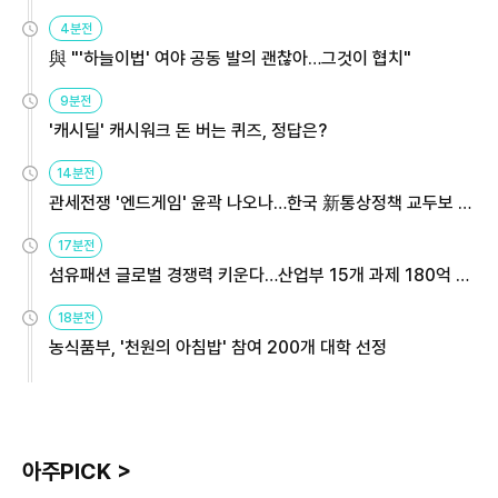
4분전
與 "'하늘이법' 여야 공동 발의 괜찮아…그것이 협치"
9분전
'캐시딜' 캐시워크 돈 버는 퀴즈, 정답은?
14분전
관세전쟁 '엔드게임' 윤곽 나오나…한국 新통상정책 교두보 활
용해야
17분전
섬유패션 글로벌 경쟁력 키운다…산업부 15개 과제 180억 지
원
18분전
농식품부, '천원의 아침밥' 참여 200개 대학 선정
아주PICK >