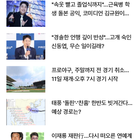
"속옷 빨고 졸업식까지"…근육병 학
생 돌본 공익, 코미디언 김규원이었
다
"경솔한 언행 깊이 반성"…고개 숙인
신동엽, 무슨 일이길래?
프로야구, 주말까지 전 경기 취소…
11일 재개·오후 7시 경기 시작
태풍 '돌핀'·'찬홈' 한반도 빗겨간다…
예상 경로는?
이재룡 재판行…다시 떠오른 연예계