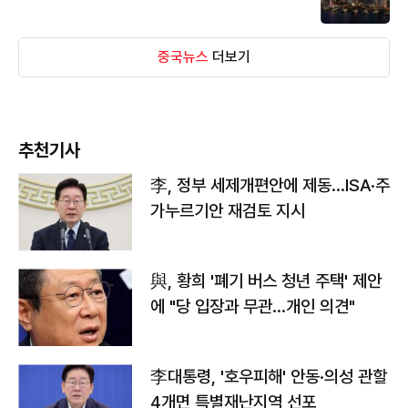
중국뉴스
더보기
추천기사
李, 정부 세제개편안에 제동…ISA·주
가누르기안 재검토 지시
與, 황희 '폐기 버스 청년 주택' 제안
에 "당 입장과 무관…개인 의견"
李대통령, '호우피해' 안동·의성 관할
4개면 특별재난지역 선포