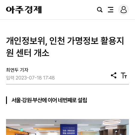
로
아
그
검
전
주
인
색
체
경
메
제
뉴
개인정보위, 인천 가명정보 활용지
원 센터 개소
최연두 기자
공
텍
입력 2023-07-18 17:48
유
스
트
크
기
서울·강원·부산에 이어 네번째로 설립