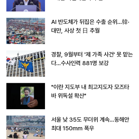
AI 반도체가 뒤집은 수출 순위…韓·
대만, 사상 첫 日 추월
경찰, 9월부터 '제 가족 사건' 못 맡는
다…수사인력 881명 보강
"이란 지도부 내 최고지도자 모즈타
바 위독설 확산"
서울 낮 35도 무더위 계속…동해안
최대 150㎜ 폭우