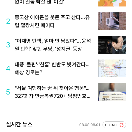
없이 열돔 박살 낸 '이것'
중국산 에어콘을 웃돈 주고 산다...유
2
럽 열광시킨 메이디
"이재명 탄핵, 얼마 안 남았다"...'윤석
3
열 탄핵' 맞힌 무당, '성지글' 등장
태풍 '돌핀'·'찬홈' 한반도 빗겨간다…
4
예상 경로는?
"서울 여행하는 꿈 뒤 찾아온 행운"…
5
327회차 연금복권720+ 당첨번호조
회 주목
실시간 뉴스
08.08 08:01
UPDATE