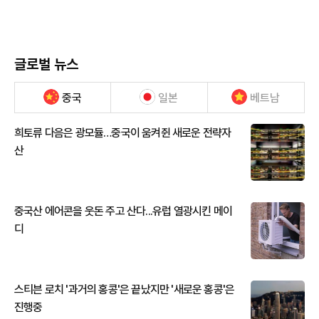
글로벌 뉴스
중국
일본
베트남
희토류 다음은 광모듈…중국이 움켜쥔 새로운 전략자
산
중국산 에어콘을 웃돈 주고 산다...유럽 열광시킨 메이
디
스티븐 로치 '과거의 홍콩'은 끝났지만 '새로운 홍콩'은
진행중