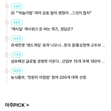
4분전
與 "'하늘이법' 여야 공동 발의 괜찮아…그것이 협치"
9분전
'캐시딜' 캐시워크 돈 버는 퀴즈, 정답은?
14분전
관세전쟁 '엔드게임' 윤곽 나오나…한국 新통상정책 교두보 활
용해야
17분전
섬유패션 글로벌 경쟁력 키운다…산업부 15개 과제 180억 지
원
18분전
농식품부, '천원의 아침밥' 참여 200개 대학 선정
아주PICK >