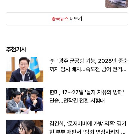
중국뉴스
더보기
추천기사
李 "광주 군공항 기능, 2028년 중순
까지 임시 배치…속도전 넘어 전격
전"
한미, 17∼27일 '을지 자유의 방패'
연습…전작권 전환 시험대
김건희, '로저비비에 가방 의혹' 김기
현 부부 재판서 "범죄 연상시키지 말