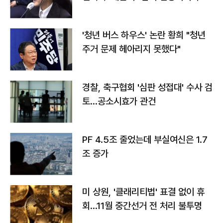
라"
'청년 버스 하우스' 논란 황희 "청년
주거 문제 헤아리지 못했다"
경찰, 축구협회 '심판 성접대' 수사 검
토…공소시효가 관건
PF 4.5조 줄었는데 부실여신은 1.7
조 증가
미 상원, '클래리티법' 표결 없이 휴
회…11월 중간선거 전 처리 불투명