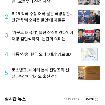
인…오늘부터 신청 시작
6·25 적국 수장 어록 읊은 국방장관…
2
안규백 '마오쩌둥 발언'에 자질론
'거꾸로 태극기', 북한 상징이었다? 이
3
재명·김민석까지…논란의 의미는
4
태풍 '찬홈' 한국 오나…예상 경로 보니
토스뱅크, 데이터 분석 전담조직 신
5
설…수장에 카카오 출신 선임
실시간 뉴스
08.10 23:09
UPDATE