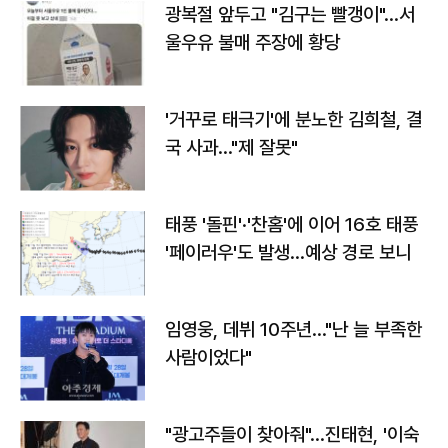
광복절 앞두고 "김구는 빨갱이"…서
울우유 불매 주장에 황당
'거꾸로 태극기'에 분노한 김희철, 결
국 사과…"제 잘못"
태풍 '돌핀'·'찬홈'에 이어 16호 태풍
'페이러우'도 발생…예상 경로 보니
임영웅, 데뷔 10주년…"난 늘 부족한
사람이었다"
"광고주들이 찾아줘"…진태현, '이숙