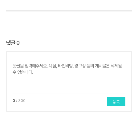
댓글
0
0
/ 300
등록