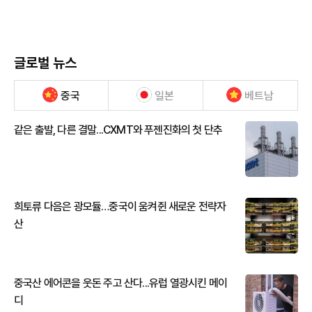
글로벌 뉴스
중국
일본
베트남
같은 출발, 다른 결말...CXMT와 푸젠진화의 첫 단추
희토류 다음은 광모듈…중국이 움켜쥔 새로운 전략자
산
중국산 에어콘을 웃돈 주고 산다...유럽 열광시킨 메이
디