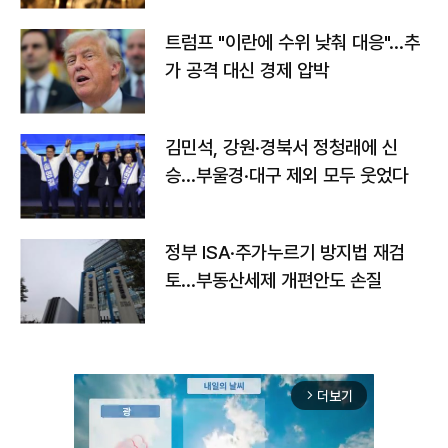
트럼프 "이란에 수위 낮춰 대응"…추
가 공격 대신 경제 압박
김민석, 강원·경북서 정청래에 신
승…부울경·대구 제외 모두 웃었다
정부 ISA·주가누르기 방지법 재검
토…부동산세제 개편안도 손질
더보기
arrow_forward_ios