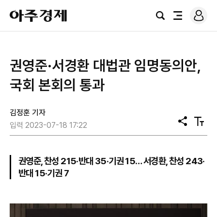
로
아
그
검
전
주
인
색
체
경
메
제
뉴
​권영준·서경환 대법관 임명동의안,
국회 본회의 통과
김정훈 기자
공
텍
입력 2023-07-18 17:22
유
스
트
크
기
권영준, 찬성 215·반대 35·기권 15… 서경환, 찬성 243·
반대 15·기권 7