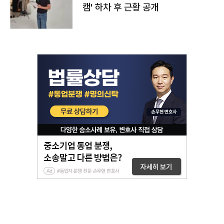
캠' 하차 후 근황 공개