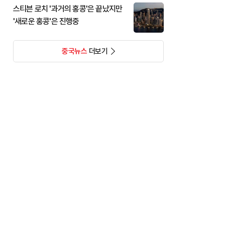
스티븐 로치 '과거의 홍콩'은 끝났지만
'새로운 홍콩'은 진행중
중국뉴스
더보기