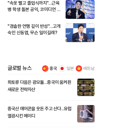
"속옷 빨고 졸업식까지"…근육
병 학생 돌본 공익, 코미디언 김
규원이었다
"경솔한 언행 깊이 반성"…고개
숙인 신동엽, 무슨 일이길래?
글로벌 뉴스
중국
일본
베트남
희토류 다음은 광모듈…중국이 움켜쥔
새로운 전략자산
중국산 에어콘을 웃돈 주고 산다...유럽
열광시킨 메이디