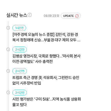
실시간 뉴스
08.09 23:13
UPDATE
1시간전
[아주경제 오늘의 뉴스 종합] 김민석, 강원·경
북서 정청래에 신승…부울경·대구 제외 모두 웃
었다 外
2시간전
김병삼 영천시장, 국회로 향했다…'마사회 본사
이전·광역철도' 사수 총력전
2시간전
트럼프 측근 경영 美 석유회사, 그린란드 승인
없이 시추장비 반입
2시간전
시민 평가받은 '구미 5味'…지역 농식품 상용화
물꼬 텄다