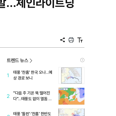
 선발…체인라이트닝
공
프
텍
유
린
스
트
트
크
기
트렌드 뉴스
태풍 '찬홈' 한국 오나…예
1
상 경로 보니
"다음 주 기온 뚝 떨어진
2
다"…태풍도 없이 열돔 박
살 낸 '이것'
태풍 '돌핀'·'찬홈' 한반도