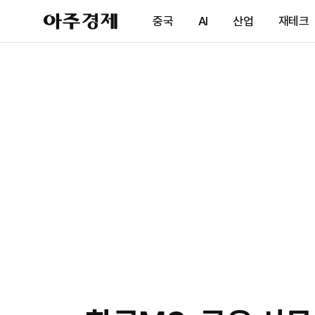
아
중국
AI
산업
재테크
주
경
제