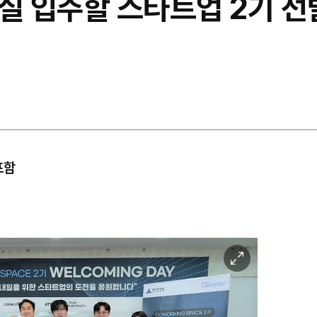
무실 입주할 스타트업 2기
포함
이
미
지