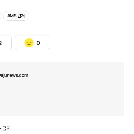
#MS 런처
2
0
ajunews.com
포 금지