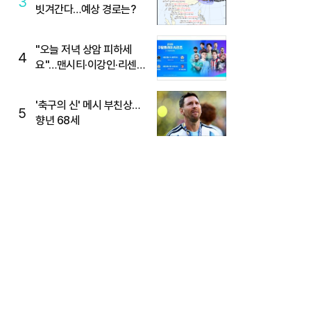
3
빗겨간다…예상 경로는?
"오늘 저녁 상암 피하세
4
요"…맨시티·이강인·리센느
뜬다, 6호선 혼잡 예상
'축구의 신' 메시 부친상…
5
향년 68세