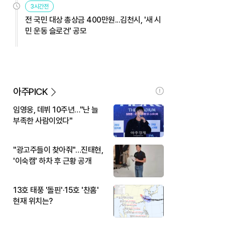
3시간전
전 국민 대상 총상금 400만원...김천시, '새 시
민 운동 슬로건' 공모
아주PICK
임영웅, 데뷔 10주년…"난 늘
부족한 사람이었다"
"광고주들이 찾아줘"…진태현,
'이숙캠' 하차 후 근황 공개
13호 태풍 '돌핀'·15호 '찬홈'
현재 위치는?