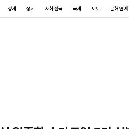
경제
정치
사회·전국
국제
포토
문화·연예