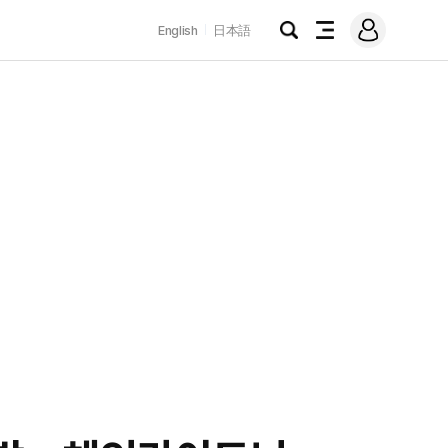
로
English
日本語
그
검
전
인
색
체
메
뉴