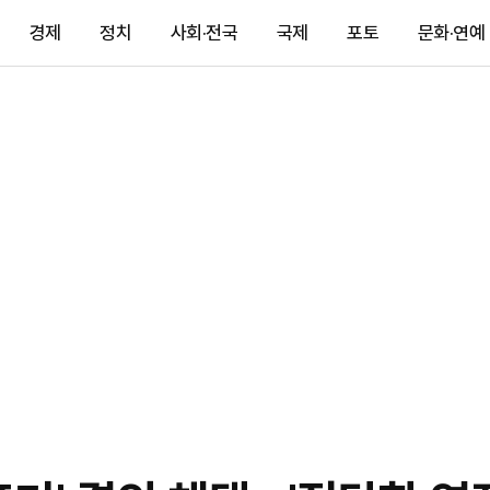
경제
정치
사회·전국
국제
포토
문화·연예