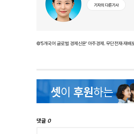
기자의 다른기사
©'5개국어 글로벌 경제신문' 아주경제. 무단전재·재배
댓글
0