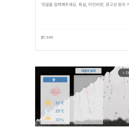
0
/ 300
더
arrow_forward_ios