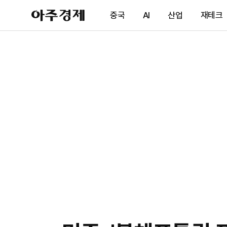
아
중국
AI
산업
재테크
주
경
제