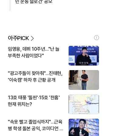
민 운동 슬로건' 공모
아주PICK
임영웅, 데뷔 10주년…"난 늘
부족한 사람이었다"
"광고주들이 찾아줘"…진태현,
'이숙캠' 하차 후 근황 공개
13호 태풍 '돌핀'·15호 '찬홈'
현재 위치는?
"속옷 빨고 졸업식까지"…근육
병 학생 돌본 공익, 코미디언 김
규원이었다