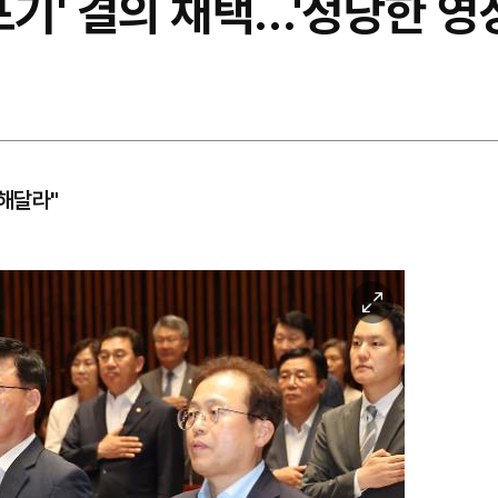
포기' 결의 채택…'정당한 영
해달라"
이
미
지
확
대