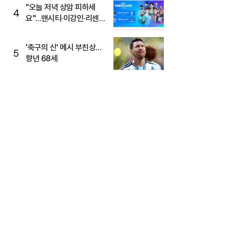
"오늘 저녁 상암 피하세
4
요"…맨시티·이강인·리센느
뜬다, 6호선 혼잡 예상
'축구의 신' 메시 부친상…
5
향년 68세