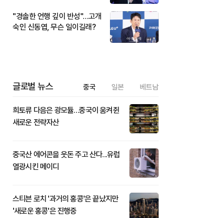
"경솔한 언행 깊이 반성"…고개
숙인 신동엽, 무슨 일이길래?
글로벌 뉴스
중국
일본
베트남
희토류 다음은 광모듈…중국이 움켜쥔
새로운 전략자산
중국산 에어콘을 웃돈 주고 산다...유럽
열광시킨 메이디
스티븐 로치 '과거의 홍콩'은 끝났지만
'새로운 홍콩'은 진행중