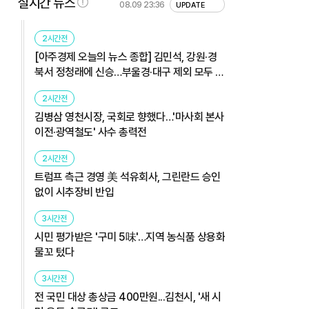
실시간 뉴스
08.09 23:36
UPDATE
2시간전
[아주경제 오늘의 뉴스 종합] 김민석, 강원·경
북서 정청래에 신승…부울경·대구 제외 모두 웃
었다 外
2시간전
김병삼 영천시장, 국회로 향했다…'마사회 본사
이전·광역철도' 사수 총력전
2시간전
트럼프 측근 경영 美 석유회사, 그린란드 승인
없이 시추장비 반입
3시간전
시민 평가받은 '구미 5味'…지역 농식품 상용화
물꼬 텄다
3시간전
전 국민 대상 총상금 400만원...김천시, '새 시