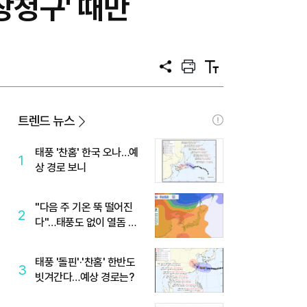
장청구' 때만
공
프
텍
유
린
스
트
트
크
기
트렌드 뉴스
태풍 '찬홈' 한국 오나…예
1
상 경로 보니
"다음 주 기온 뚝 떨어진
2
다"…태풍도 없이 열돔 박
살 낸 '이것'
태풍 '돌핀'·'찬홈' 한반도
3
빗겨간다…예상 경로는?