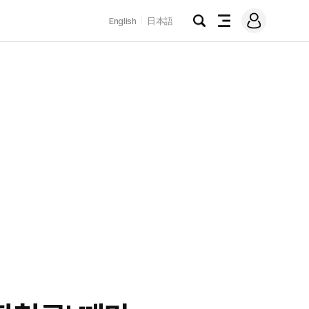
로
English
日本語
그
검
전
인
색
체
메
뉴