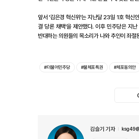
앞서 '김은경 혁신위'는 지난달 23일 1호 혁
결 당론 채택'을 제안했다. 이후 민주당은 지
반대하는 의원들의 목소리가 나와 추인이 좌절된
#더불어민주당
#불체포특권
#체포동의안
김슬기 기자
ksg49@