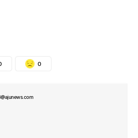
0
0
33@ajunews.com