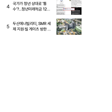
국가가 청년 상대로 '통
4
수'?...청년미래적금 12%
준다더니 "응, 오류야"
두산에너빌리티, SMR 세
5
제 지원·빌 게이츠 방한 기
대에 5%대 강세