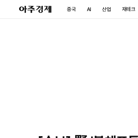
아
중국
AI
산업
재테크
주
경
제