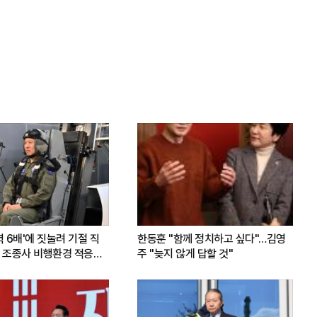
력 6배'에 짓눌려 기절 직
한동훈 "함께 정치하고 싶다"…김영
 조종사 비행환경 적응훈
주 "늦지 않게 답할 것"