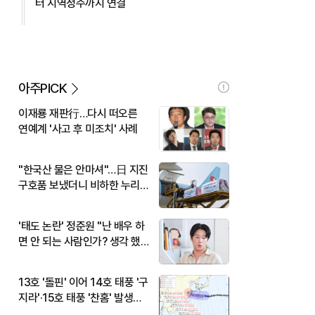
터 지역정주까지 연결
아주PICK
이재룡 재판行…다시 떠오른
연예계 '사고 후 미조치' 사례
"한국산 물은 안마셔"…日 지진
구호품 보냈더니 비하한 누리
꾼
'태도 논란' 정준원 "난 배우 하
면 안 되는 사람인가? 생각 했
다"
13호 '돌핀' 이어 14호 태풍 '구
지라'·15호 태풍 '찬홈' 발생…
현재 위치와 이동경로는?