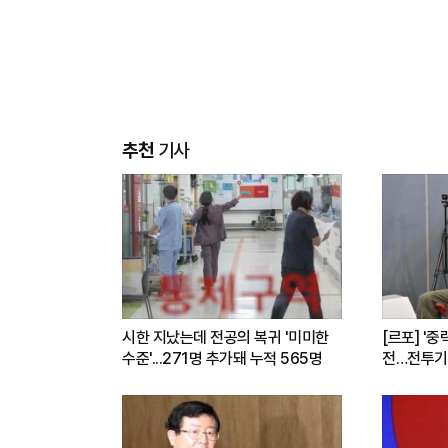
추천
기사
시한 지났는데 전공의 복귀 '미미한
[르포] '중
수준'...271명 추가돼 누적 565명
전…전투기
련(영상)