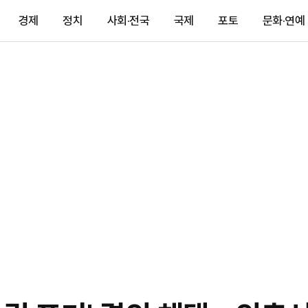
경제
정치
사회·전국
국제
포토
문화·연예