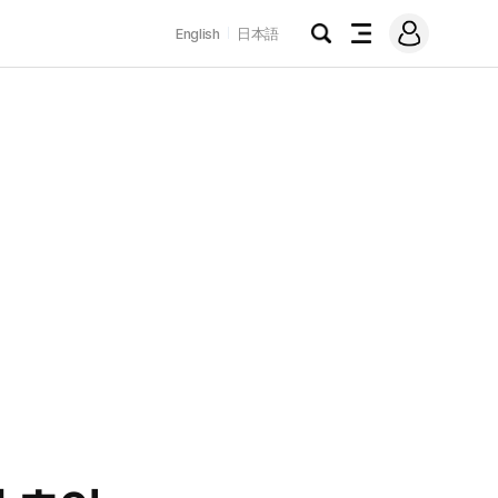
로
English
日本語
그
검
전
인
색
체
메
뉴