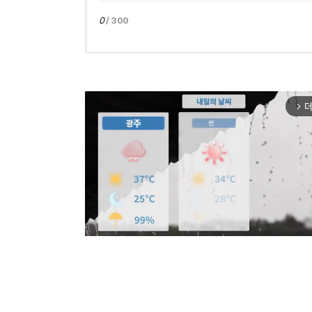
0
/ 300
더
arrow_forward_ios
Mut