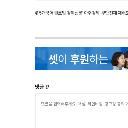
©'5개국어 글로벌 경제신문' 아주경제. 무단전재·재배
댓글
0