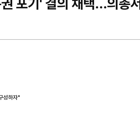
특권 포기' 결의 채택…의총
 구성하자"