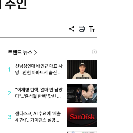
서 추인
공
프
텍
유
린
스
트
트
크
기
트렌드 뉴스
신남성연대 배인규 대표 사
1
망…인천 아파트서 숨진 채
발견
"이재명 탄핵, 얼마 안 남았
2
다"...'윤석열 탄핵' 맞힌 무
당, '성지글' 등장
샌디스크, AI 수요에 '매출
3
4.7배'…가이던스 실망에
'주가는 하락'