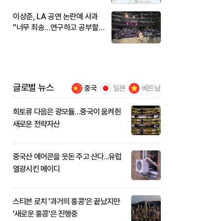
이상준, LA 공연 논란에 사과
"너무 죄송…연구하고 공부할
것"
글로벌 뉴스
중국
일본
베트남
희토류 다음은 광모듈…중국이 움켜쥔
새로운 전략자산
중국산 에어콘을 웃돈 주고 산다...유럽
열광시킨 메이디
스티븐 로치 '과거의 홍콩'은 끝났지만
'새로운 홍콩'은 진행중