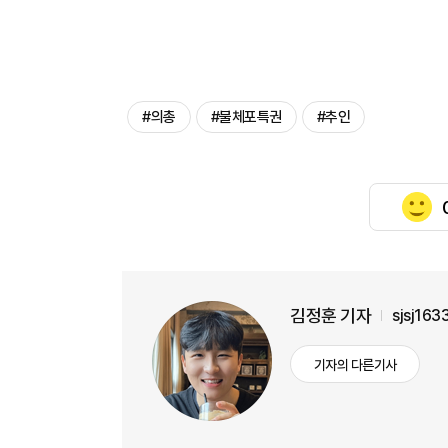
#의총
#불체포특권
#추인
김정훈 기자
sjsj16
기자의 다른기사