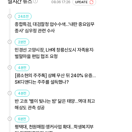
실시간 뉴스
08.06 17:26
UPDATE
24초전
종합특검, 대검찰청 압수수색...'내란 중요임무
종사' 심우정 관련 수사
2분전
민경선 고양시장, LH에 창릉신도시 자족용지·
벌말마을 편입 협조 요청
4분전
[류소현의 주주톡] 상폐 무산 뒤 240% 유증…
SK디앤디는 주주를 설득했나?
4분전
반 고흐 '별이 빛나는 밤' 닮은 태양…역대 최고
해상도 관측 성공
6분전
평택대, 천원매점·앵커사업 확대...학생복지부