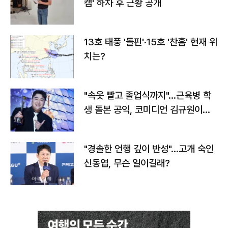
캠' 하차 후 근황 공개
13호 태풍 '돌핀'·15호 '찬홈' 현재 위
치는?
"속옷 빨고 졸업식까지"…근육병 학
생 돌본 공익, 코미디언 김규원이었
다
"경솔한 언행 깊이 반성"…고개 숙인
신동엽, 무슨 일이길래?