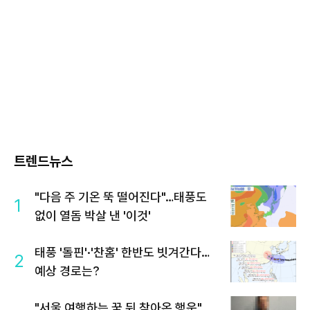
트렌드뉴스
"다음 주 기온 뚝 떨어진다"…태풍도
1
없이 열돔 박살 낸 '이것'
태풍 '돌핀'·'찬홈' 한반도 빗겨간다…
2
예상 경로는?
"서울 여행하는 꿈 뒤 찾아온 행운"…