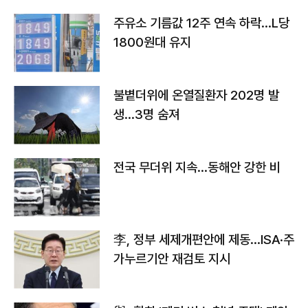
주유소 기름값 12주 연속 하락…L당
1800원대 유지
불볕더위에 온열질환자 202명 발
생…3명 숨져
전국 무더위 지속…동해안 강한 비
李, 정부 세제개편안에 제동…ISA·주
가누르기안 재검토 지시