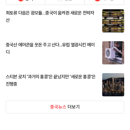
희토류 다음은 광모듈…중국이 움켜쥔 새로운 전략자
산
중국산 에어콘을 웃돈 주고 산다...유럽 열광시킨 메이
디
스티븐 로치 '과거의 홍콩'은 끝났지만 '새로운 홍콩'은
진행중
중국뉴스
더보기