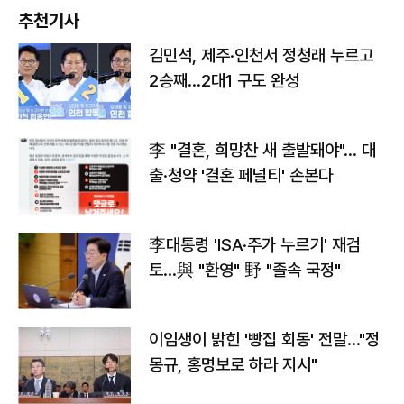
추천기사
김민석, 제주·인천서 정청래 누르고
2승째…2대1 구도 완성
李 "결혼, 희망찬 새 출발돼야"… 대
출·청약 '결혼 페널티' 손본다
李대통령 'ISA·주가 누르기' 재검
토…與 "환영" 野 "졸속 국정"
이임생이 밝힌 '빵집 회동' 전말…"정
몽규, 홍명보로 하라 지시"