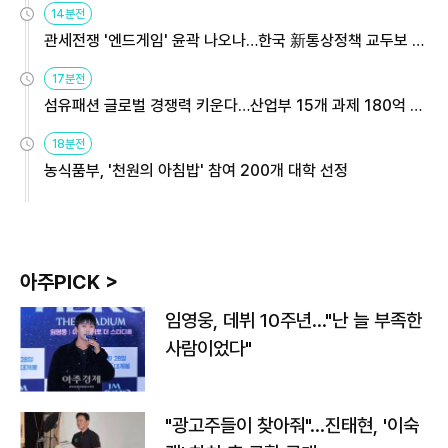
14분전
관세전쟁 '엔드게임' 윤곽 나오나…한국 新통상정책 교두보 활
용해야
17분전
섬유패션 글로벌 경쟁력 키운다…산업부 15개 과제 180억 지
원
18분전
농식품부, '천원의 아침밥' 참여 200개 대학 선정
아주PICK >
임영웅, 데뷔 10주년…"난 늘 부족한
사람이었다"
"광고주들이 찾아줘"…진태현, '이숙