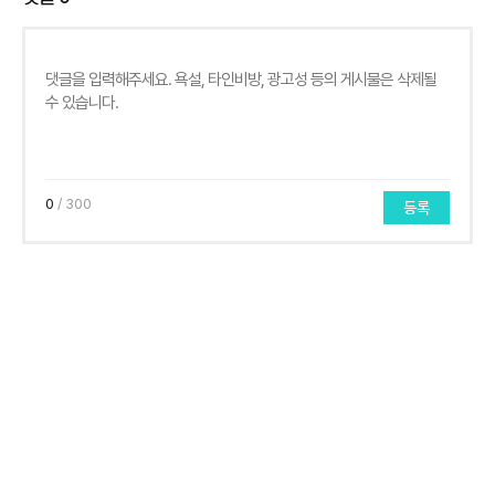
0
/ 300
등록