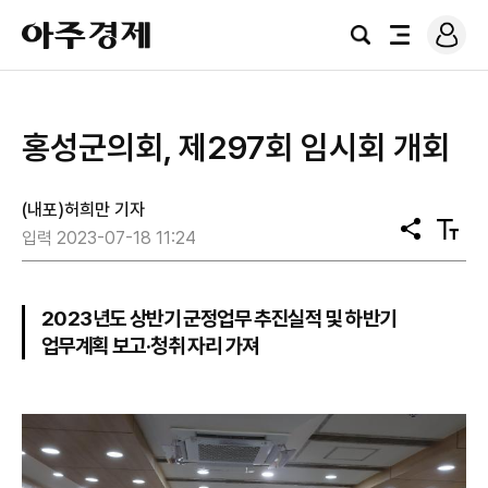
로
아
그
검
전
주
인
색
체
경
메
제
뉴
홍성군의회, 제297회 임시회 개회
(내포)허희만 기자
공
텍
입력 2023-07-18 11:24
유
스
트
크
기
2023년도 상반기 군정업무 추진실적 및 하반기
업무계획 보고·청취 자리 가져