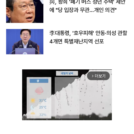
與, 황희 '폐기 버스 청년 주택' 제안
에 "당 입장과 무관…개인 의견"
李대통령, '호우피해' 안동·의성 관할
4개면 특별재난지역 선포
더보기
arrow_forward_ios