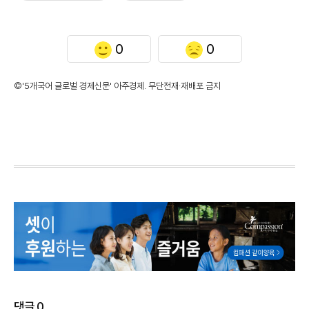
0
0
©'5개국어 글로벌 경제신문' 아주경제. 무단전재·재배포 금지
댓글
0