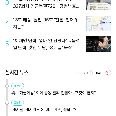
3
327회차 연금복권720+ 당첨번호조
회 주목
13호 태풍 '돌핀'·15호 '찬홈' 현재 위
4
치는?
"이재명 탄핵, 얼마 안 남았다"...'윤석
5
열 탄핵' 맞힌 무당, '성지글' 등장
실시간 뉴스
08.09 08:49
UPDATE
4분전
與 "'하늘이법' 여야 공동 발의 괜찮아…그것이 협치"
9분전
'캐시딜' 캐시워크 돈 버는 퀴즈, 정답은?