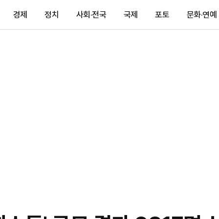
경제
정치
사회·전국
국제
포토
문화·연예