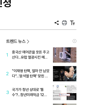
신청
공
프
텍
유
린
스
트
트
크
기
트렌드 뉴스
중국산 에어콘을 웃돈 주고
1
산다...유럽 열광시킨 메이
디
"이재명 탄핵, 얼마 안 남았
2
다"...'윤석열 탄핵' 맞힌 무
당, '성지글' 등장
국가가 청년 상대로 '통
3
수'?...청년미래적금 12%
준다더니 "응, 오류야"