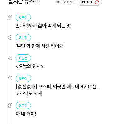
실시간 뉴스
08.07 13:51
UPDATE
6분전
손가락까지 핥아 먹게 되는 맛
8분전
'무민'과 함께 사진 찍어요
8분전
<오늘의 인사>
8분전
[食전食후] 코스피, 외국인 매도에 6200선…
코스닥도 약세
8분전
다 내 거야!