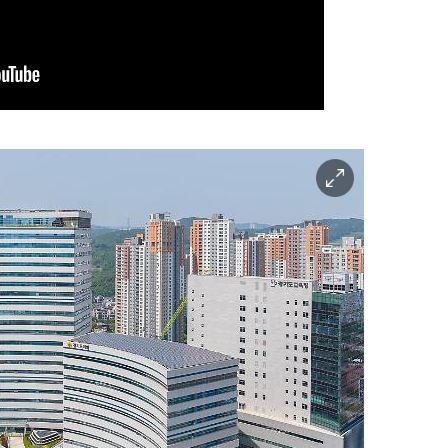
이
미
지
확
대