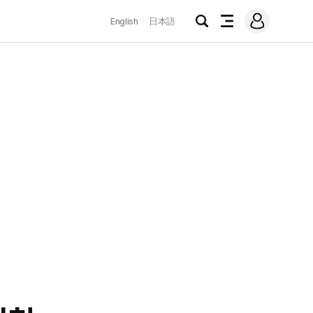
로
English
日本語
그
검
전
인
색
체
메
뉴