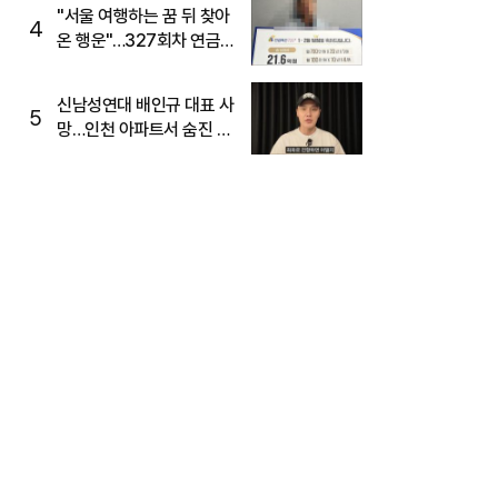
"서울 여행하는 꿈 뒤 찾아
4
온 행운"…327회차 연금
복권720+ 당첨번호조회
주목
신남성연대 배인규 대표 사
5
망…인천 아파트서 숨진 채
발견