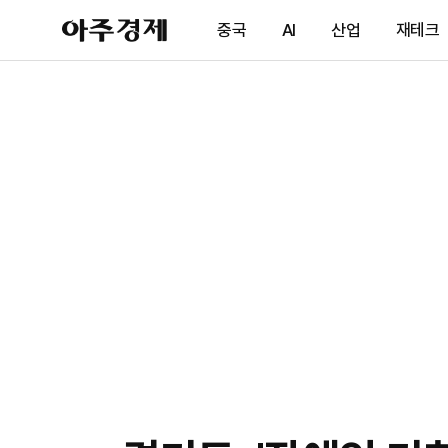
아
중국
AI
산업
재테크
주
경
제