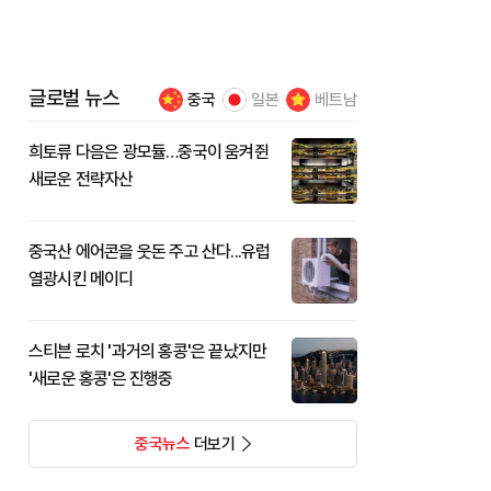
글로벌 뉴스
중국
일본
베트남
희토류 다음은 광모듈…중국이 움켜쥔
새로운 전략자산
중국산 에어콘을 웃돈 주고 산다...유럽
열광시킨 메이디
스티븐 로치 '과거의 홍콩'은 끝났지만
'새로운 홍콩'은 진행중
중국뉴스
더보기