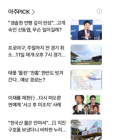
아주PICK
"경솔한 언행 깊이 반성"…고개
숙인 신동엽, 무슨 일이길래?
프로야구, 주말까지 전 경기 취
소…11일 재개·오후 7시 경기
시작
태풍 '돌핀'·'찬홈' 한반도 빗겨
간다…예상 경로는?
이재룡 재판行…다시 떠오른
연예계 '사고 후 미조치' 사례
"한국산 물은 안마셔"…日 지진
구호품 보냈더니 비하한 누리
꾼