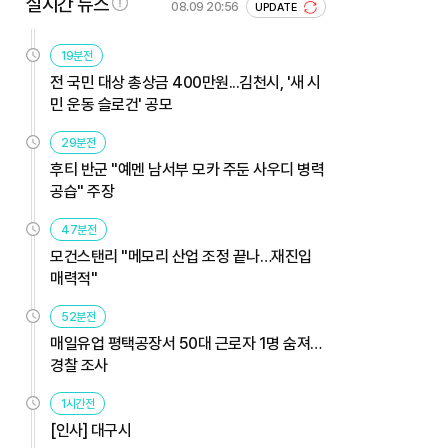
실시간 뉴스
08.09 20:56
UPDATE
19분전
전 국민 대상 총상금 400만원...김천시, '새 시
민 운동 슬로건' 공모
29분전
후티 반군 "예멘 남서부 모카 주둔 사우디 병력
공습" 주장
47분전
모건스탠리 "메모리 산업 조정 끝나…재진입
매력적"
52분전
매일유업 평택공장서 50대 근로자 1명 숨져…
경찰 조사
1시간전
[인사] 대구시