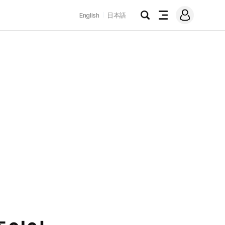
로
English
日本語
그
검
전
인
색
체
메
뉴