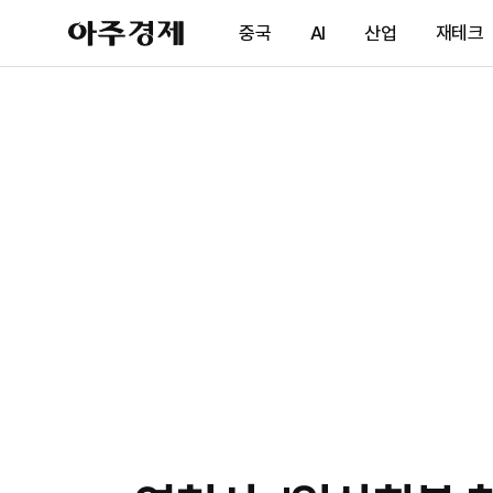
아
중국
AI
산업
재테크
주
경
제