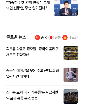
"경솔한 언행 깊이 반성"…고개
숙인 신동엽, 무슨 일이길래?
글로벌 뉴스
중국
일본
베트남
희토류 다음은 광모듈…중국이 움켜쥔
새로운 전략자산
중국산 에어콘을 웃돈 주고 산다...유럽
열광시킨 메이디
스티븐 로치 '과거의 홍콩'은 끝났지만
'새로운 홍콩'은 진행중