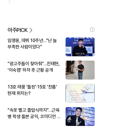
아주PICK
임영웅, 데뷔 10주년…"난 늘
부족한 사람이었다"
"광고주들이 찾아줘"…진태현,
'이숙캠' 하차 후 근황 공개
13호 태풍 '돌핀'·15호 '찬홈'
현재 위치는?
"속옷 빨고 졸업식까지"…근육
병 학생 돌본 공익, 코미디언 김
규원이었다