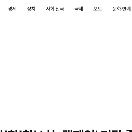
경제
정치
사회·전국
국제
포토
문화·연예