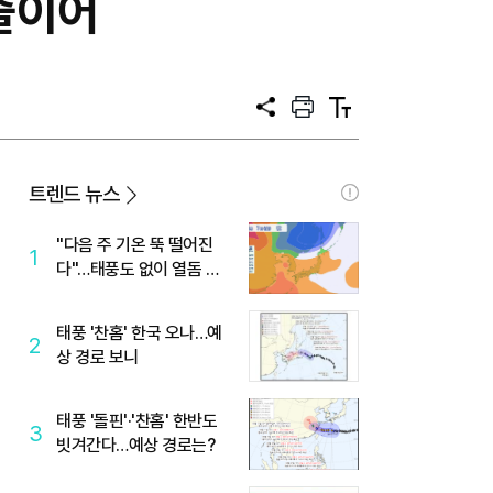
 줄이어
공
프
텍
유
린
스
트
트
크
기
트렌드 뉴스
"다음 주 기온 뚝 떨어진
1
다"…태풍도 없이 열돔 박
살 낸 '이것'
태풍 '찬홈' 한국 오나…예
2
상 경로 보니
태풍 '돌핀'·'찬홈' 한반도
3
빗겨간다…예상 경로는?