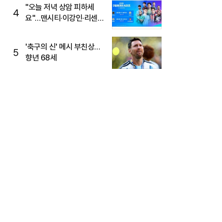
"오늘 저녁 상암 피하세
4
요"…맨시티·이강인·리센느
뜬다, 6호선 혼잡 예상
'축구의 신' 메시 부친상…
5
향년 68세