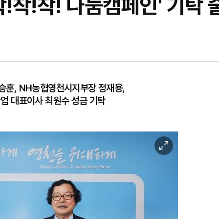
착!착!착! 나눔캠페인' 기탁
훈, NH농협영천시지부장 정재용,
업 대표이사 최원수 성금 기탁
이
미
지
확
대