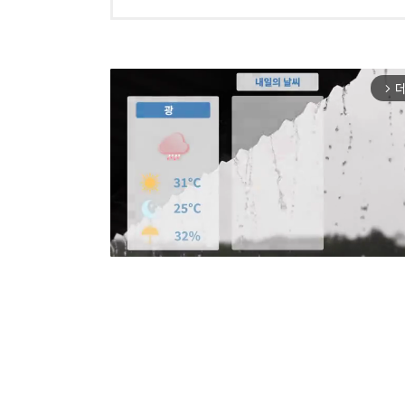
더
arrow_forward_ios
Mut