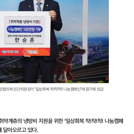
협의체 민간위원장이 ‘일상회복 착!착!착! 나눔캠페인’에 참가해 성금
]
약계층의 냉방비 지원을 위한 ‘일상회복 착!착!착! 나눔캠페
게 달아오르고 있다.