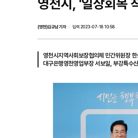
영천시, '일상회복 
(영천)김규남 기자
입력 2023-07-18 10:58
영천시지역사회보장협의체 민간위원장 한승
대구은행영천영업부장 서보일, 부강특수산