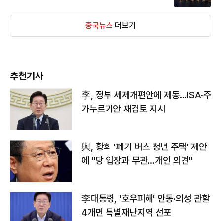
중국뉴스
더보기
추천기사
李, 정부 세제개편안에 제동…ISA·주
가누르기안 재검토 지시
與, 황희 '폐기 버스 청년 주택' 제안
에 "당 입장과 무관…개인 의견"
李대통령, '호우피해' 안동·의성 관할
4개면 특별재난지역 선포