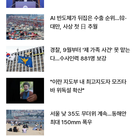
AI 반도체가 뒤집은 수출 순위…韓·
대만, 사상 첫 日 추월
경찰, 9월부터 '제 가족 사건' 못 맡는
다…수사인력 881명 보강
"이란 지도부 내 최고지도자 모즈타
바 위독설 확산"
서울 낮 35도 무더위 계속…동해안
최대 150㎜ 폭우