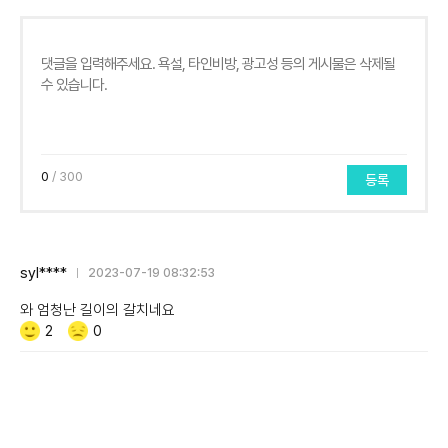
0
/ 300
등록
syl****
2023-07-19 08:32:53
와 엄청난 길이의 갈치네요
Like/Dislike
공
비
2
0
감
공
감