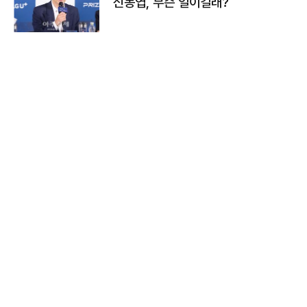
신동엽, 무슨 일이길래?