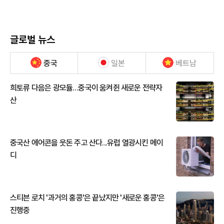
글로벌 뉴스
중국
일본
베트남
희토류 다음은 광모듈…중국이 움켜쥔 새로운 전략자
산
중국산 에어콘을 웃돈 주고 산다...유럽 열광시킨 메이
디
스티븐 로치 '과거의 홍콩'은 끝났지만 '새로운 홍콩'은
진행중