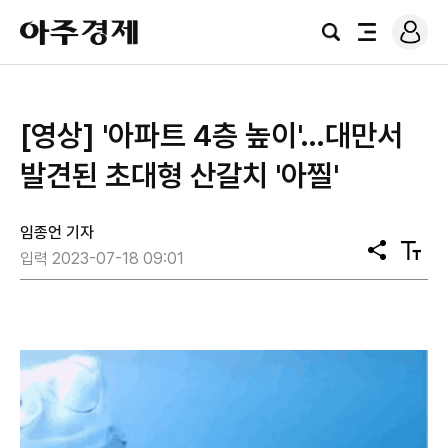
로
아
그
검
전
주
인
색
체
경
메
제
뉴
[영상] '아파트 4층 높이'…대만서
발견된 초대형 산갈치 '아찔'
임종언 기자
공
텍
입력 2023-07-18 09:01
유
스
트
크
기