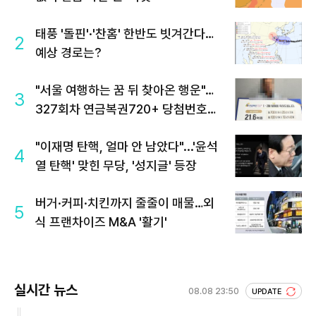
태풍 '돌핀'·'찬홈' 한반도 빗겨간다…
2
예상 경로는?
"서울 여행하는 꿈 뒤 찾아온 행운"…
3
327회차 연금복권720+ 당첨번호조
회 주목
"이재명 탄핵, 얼마 안 남았다"...'윤석
4
열 탄핵' 맞힌 무당, '성지글' 등장
버거·커피·치킨까지 줄줄이 매물…외
5
식 프랜차이즈 M&A '활기'
실시간 뉴스
08.08 23:50
UPDATE