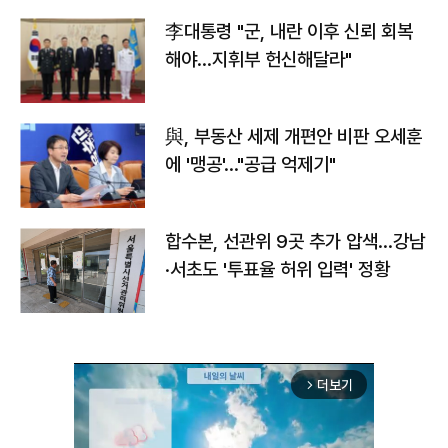
李대통령 "군, 내란 이후 신뢰 회복
해야…지휘부 헌신해달라"
與, 부동산 세제 개편안 비판 오세훈
에 '맹공'…"공급 억제기"
합수본, 선관위 9곳 추가 압색…강남
·서초도 '투표율 허위 입력' 정황
더보기
arrow_forward_ios