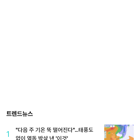
트렌드뉴스
"다음 주 기온 뚝 떨어진다"…태풍도
1
없이 열돔 박살 낸 '이것'