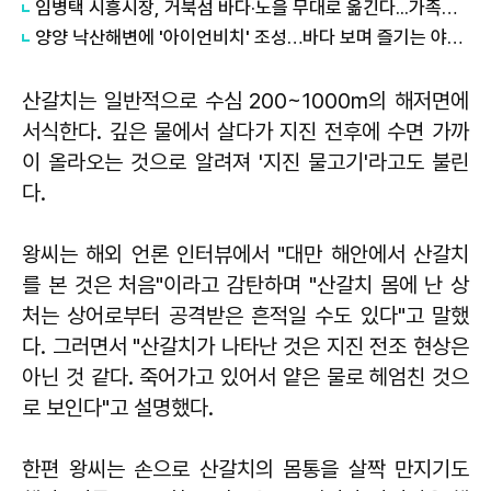
임병택 시흥시장, 거북섬 바다·노을 무대로 옮긴다...가족음악회 '별빛 주파수 812Mhz'
양양 낙산해변에 '아이언비치' 조성…바다 보며 즐기는 야외 피트니스 명소 탄생
산갈치는 일반적으로 수심 200~1000m의 해저면에
서식한다. 깊은 물에서 살다가 지진 전후에 수면 가까
이 올라오는 것으로 알려져 '지진 물고기'라고도 불린
다.
왕씨는 해외 언론 인터뷰에서 "대만 해안에서 산갈치
를 본 것은 처음"이라고 감탄하며 "산갈치 몸에 난 상
처는 상어로부터 공격받은 흔적일 수도 있다"고 말했
다. 그러면서 "산갈치가 나타난 것은 지진 전조 현상은
아닌 것 같다. 죽어가고 있어서 얕은 물로 헤엄친 것으
로 보인다"고 설명했다.
한편 왕씨는 손으로 산갈치의 몸통을 살짝 만지기도