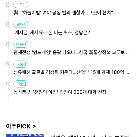
4분전
與 "'하늘이법' 여야 공동 발의 괜찮아…그것이 협치"
9분전
'캐시딜' 캐시워크 돈 버는 퀴즈, 정답은?
14분전
관세전쟁 '엔드게임' 윤곽 나오나…한국 新통상정책 교두보 활
용해야
17분전
섬유패션 글로벌 경쟁력 키운다…산업부 15개 과제 180억 지
원
18분전
농식품부, '천원의 아침밥' 참여 200개 대학 선정
아주PICK >