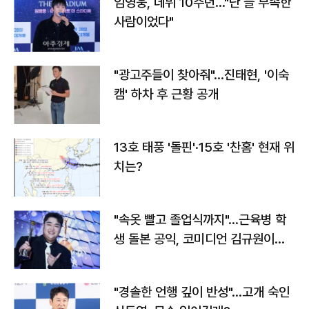
임영웅, 데뷔 10주년…"난 늘 부족한
사람이었다"
"광고주들이 찾아줘"…진태현, '이숙
캠' 하차 후 근황 공개
13호 태풍 '돌핀'·15호 '찬홈' 현재 위
치는?
"속옷 빨고 졸업식까지"…근육병 학
생 돌본 공익, 코미디언 김규원이었
다
"경솔한 언행 깊이 반성"…고개 숙인