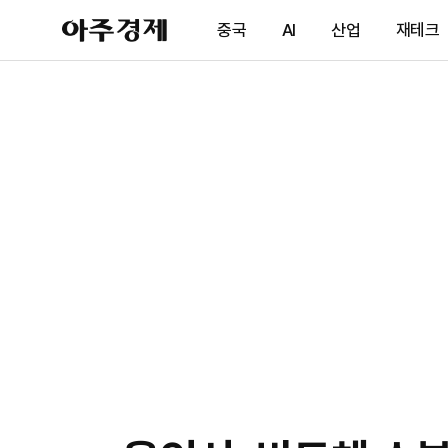
아
중국
AI
산업
재테크
주
경
제