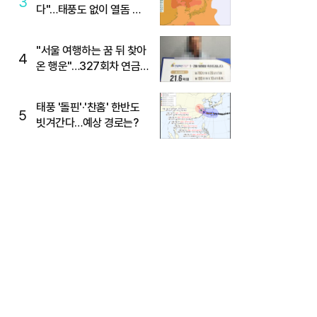
3
다"…태풍도 없이 열돔 박
살 낸 '이것'
"서울 여행하는 꿈 뒤 찾아
4
온 행운"…327회차 연금
복권720+ 당첨번호조회
주목
태풍 '돌핀'·'찬홈' 한반도
5
빗겨간다…예상 경로는?