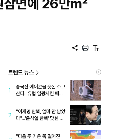
'원삼면에 26만㎡
공
프
텍
유
린
스
트
트
크
기
트렌드 뉴스
중국산 에어콘을 웃돈 주고
1
산다...유럽 열광시킨 메이
디
"이재명 탄핵, 얼마 안 남았
2
다"...'윤석열 탄핵' 맞힌 무
당, '성지글' 등장
"다음 주 기온 뚝 떨어진