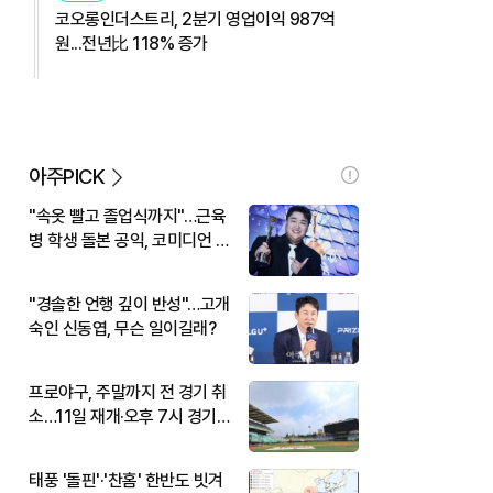
코오롱인더스트리, 2분기 영업이익 987억
원...전년比 118% 증가
아주PICK
"속옷 빨고 졸업식까지"…근육
병 학생 돌본 공익, 코미디언 김
규원이었다
"경솔한 언행 깊이 반성"…고개
숙인 신동엽, 무슨 일이길래?
프로야구, 주말까지 전 경기 취
소…11일 재개·오후 7시 경기
시작
태풍 '돌핀'·'찬홈' 한반도 빗겨