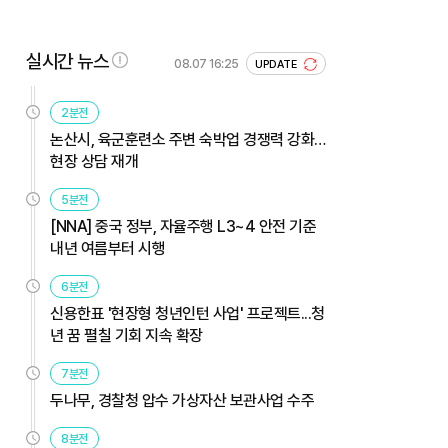
실시간 뉴스
08.07 16:25
UPDATE
2분전
논산시, 육군훈련소 주변 숙박업 경쟁력 강화…
현장 상담 재개
5분전
[NNA] 중국 정부, 자율주행 L3~4 안전 기준
내년 여름부터 시행
6분전
신용한표 '현장형 청년인턴 사업' 프로젝트...청
년 꿈 펼칠 기회 지속 확장
7분전
두나무, 경찰청 압수 가상자산 보관사업 수주
8분전