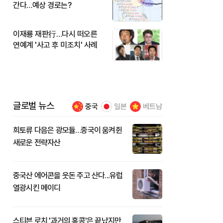
간다…예상 경로는?
이재룡 재판行…다시 떠오른
연예계 '사고 후 미조치' 사례
글로벌 뉴스
중국
일본
베트남
희토류 다음은 광모듈…중국이 움켜쥔
새로운 전략자산
중국산 에어콘을 웃돈 주고 산다...유럽
열광시킨 메이디
스티븐 로치 '과거의 홍콩'은 끝났지만