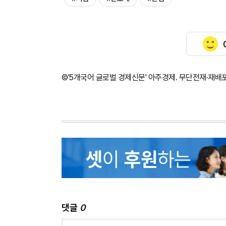
©'5개국어 글로벌 경제신문' 아주경제. 무단전재·재배
댓글
0