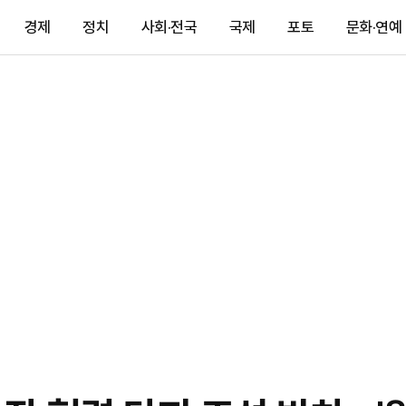
경제
정치
사회·전국
국제
포토
문화·연예