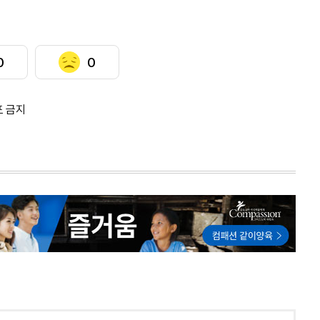
0
0
포 금지