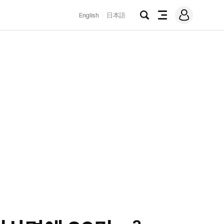
로
English
日本語
그
검
전
인
색
체
메
뉴