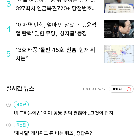
3
327회차 연금복권720+ 당첨번호조
회 주목
"이재명 탄핵, 얼마 안 남았다"...'윤석
4
열 탄핵' 맞힌 무당, '성지글' 등장
13호 태풍 '돌핀'·15호 '찬홈' 현재 위
5
치는?
실시간 뉴스
08.09 05:27
UPDATE
4분전
與 "'하늘이법' 여야 공동 발의 괜찮아…그것이 협치"
9분전
'캐시딜' 캐시워크 돈 버는 퀴즈, 정답은?