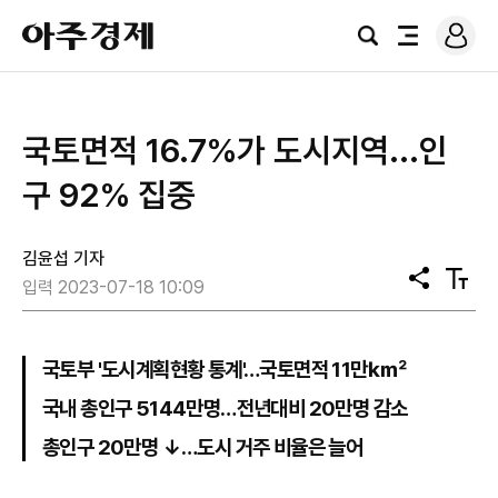
로
아
그
검
전
주
인
색
체
경
메
제
뉴
국토면적 16.7%가 도시지역...인
구 92% 집중
김윤섭 기자
공
텍
입력 2023-07-18 10:09
유
스
트
크
기
국토부 '도시계획현황 통계'…국토면적 11만㎢
국내 총인구 5144만명…전년대비 20만명 감소
총인구 20만명 ↓…도시 거주 비율은 늘어