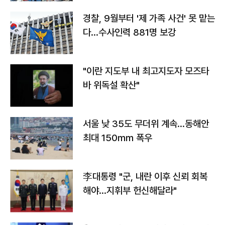
경찰, 9월부터 '제 가족 사건' 못 맡는
다…수사인력 881명 보강
"이란 지도부 내 최고지도자 모즈타
바 위독설 확산"
서울 낮 35도 무더위 계속…동해안
최대 150㎜ 폭우
李대통령 "군, 내란 이후 신뢰 회복
해야…지휘부 헌신해달라"