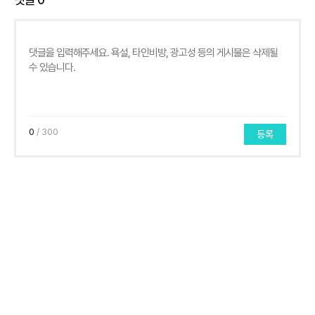
0
/ 300
등록