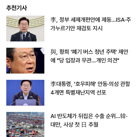
추천기사
李, 정부 세제개편안에 제동…ISA·주
가누르기안 재검토 지시
與, 황희 '폐기 버스 청년 주택' 제안
에 "당 입장과 무관…개인 의견"
李대통령, '호우피해' 안동·의성 관할
4개면 특별재난지역 선포
AI 반도체가 뒤집은 수출 순위…韓·
대만, 사상 첫 日 추월