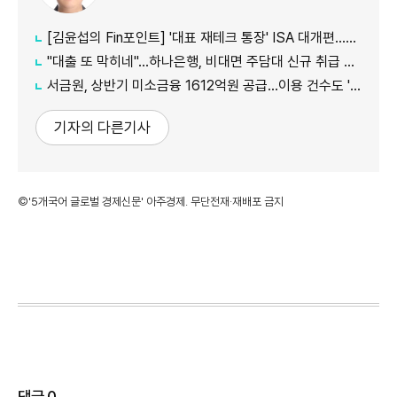
[김윤섭의 Fin포인트] '대표 재테크 통장' ISA 대개편…나에게 맞는 전략은?
"대출 또 막히네"…하나은행, 비대면 주담대 신규 취급 중단
서금원, 상반기 미소금융 1612억원 공급…이용 건수도 '역대 최대'
기자의 다른기사
©'5개국어 글로벌 경제신문' 아주경제. 무단전재·재배포 금지
댓글
0