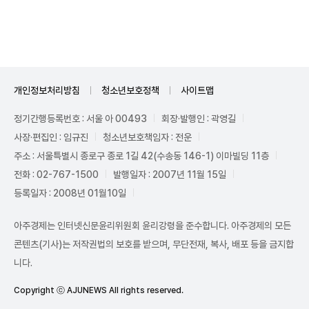
Unmute
개인정보처리방침
청소년보호정책
사이트맵
정기간행등록번호 : 서울 아 00493
회장·발행인 : 곽영길
사장·편집인 : 임규진
청소년보호책임자 : 전운
주소 : 서울특별시 종로구 종로 1길 42(수송동 146-1) 이마빌딩 11층
전화 : 02-767-1500
발행일자 : 2007년 11월 15일
등록일자 : 2008년 01월10일
아주경제는 인터넷신문윤리위원회 윤리강령을 준수합니다. 아주경제의 모든
콘텐츠(기사)는 저작권법의 보호를 받으며, 무단전재, 복사, 배포 등을 금지합
니다.
Copyright ⓒ AJUNEWS All rights reserved.