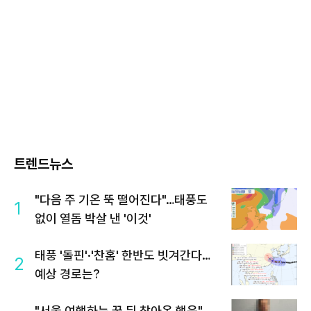
트렌드뉴스
"다음 주 기온 뚝 떨어진다"…태풍도
1
없이 열돔 박살 낸 '이것'
태풍 '돌핀'·'찬홈' 한반도 빗겨간다…
2
예상 경로는?
"서울 여행하는 꿈 뒤 찾아온 행운"…