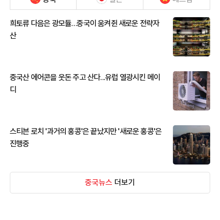
희토류 다음은 광모듈…중국이 움켜쥔 새로운 전략자
산
중국산 에어콘을 웃돈 주고 산다...유럽 열광시킨 메이
디
스티븐 로치 '과거의 홍콩'은 끝났지만 '새로운 홍콩'은
진행중
중국뉴스
더보기