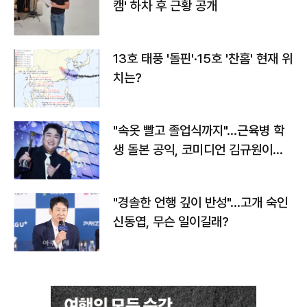
캠' 하차 후 근황 공개
13호 태풍 '돌핀'·15호 '찬홈' 현재 위
치는?
"속옷 빨고 졸업식까지"…근육병 학
생 돌본 공익, 코미디언 김규원이었
다
"경솔한 언행 깊이 반성"…고개 숙인
신동엽, 무슨 일이길래?