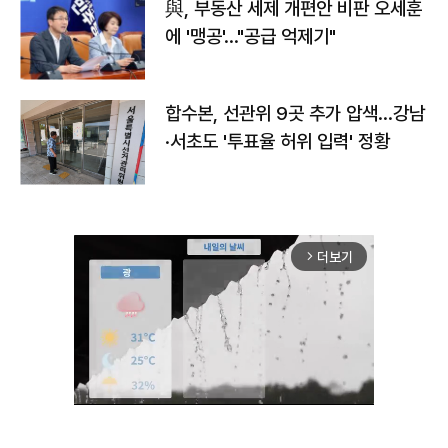
與, 부동산 세제 개편안 비판 오세훈
에 '맹공'…"공급 억제기"
합수본, 선관위 9곳 추가 압색…강남
·서초도 '투표율 허위 입력' 정황
더보기
arrow_forward_ios