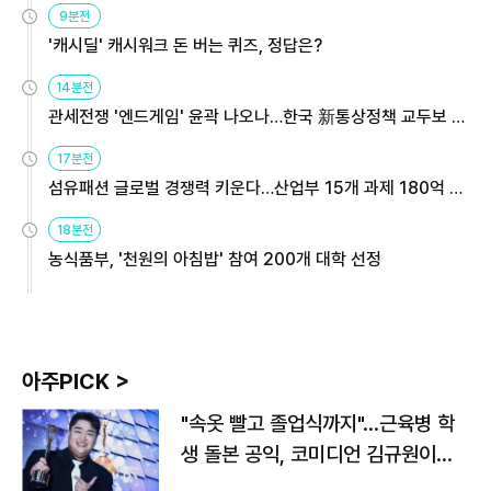
9분전
'캐시딜' 캐시워크 돈 버는 퀴즈, 정답은?
14분전
관세전쟁 '엔드게임' 윤곽 나오나…한국 新통상정책 교두보 활
용해야
17분전
섬유패션 글로벌 경쟁력 키운다…산업부 15개 과제 180억 지
원
18분전
농식품부, '천원의 아침밥' 참여 200개 대학 선정
아주PICK >
"속옷 빨고 졸업식까지"…근육병 학
생 돌본 공익, 코미디언 김규원이었
다