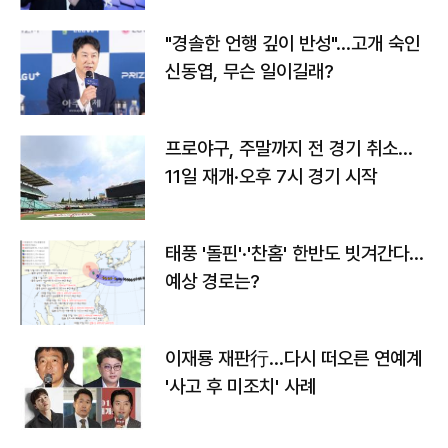
"경솔한 언행 깊이 반성"…고개 숙인
신동엽, 무슨 일이길래?
프로야구, 주말까지 전 경기 취소…
11일 재개·오후 7시 경기 시작
태풍 '돌핀'·'찬홈' 한반도 빗겨간다…
예상 경로는?
이재룡 재판行…다시 떠오른 연예계
'사고 후 미조치' 사례