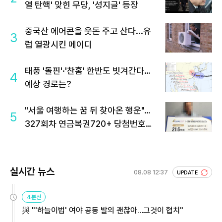
열 탄핵' 맞힌 무당, '성지글' 등장
중국산 에어콘을 웃돈 주고 산다...유
3
럽 열광시킨 메이디
태풍 '돌핀'·'찬홈' 한반도 빗겨간다…
4
예상 경로는?
"서울 여행하는 꿈 뒤 찾아온 행운"…
5
327회차 연금복권720+ 당첨번호조
회 주목
실시간 뉴스
08.08 12:37
UPDATE
4분전
與 "'하늘이법' 여야 공동 발의 괜찮아…그것이 협치"