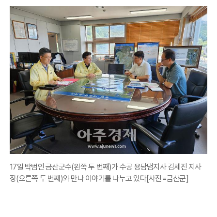
17일 박범인 금산군수(왼쪽 두 번째)가 수공 용담댐지사 김세진 지사
장(오른쪽 두 번째)와 만나 이야기를 나누고 있다[사진=금산군]