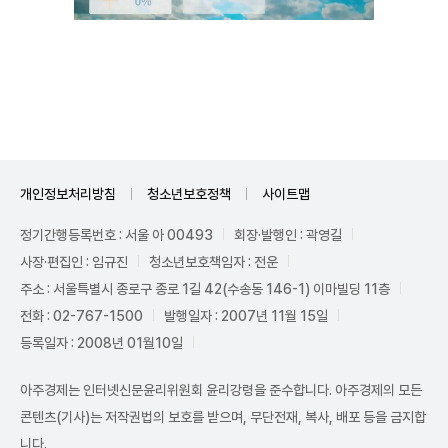
Unmute
개인정보처리방침
청소년보호정책
사이트맵
정기간행등록번호 : 서울 아 00493
회장·발행인 : 곽영길
사장·편집인 : 임규진
청소년보호책임자 : 전운
주소 : 서울특별시 종로구 종로 1길 42(수송동 146-1) 이마빌딩 11층
전화 : 02-767-1500
발행일자 : 2007년 11월 15일
등록일자 : 2008년 01월10일
아주경제는 인터넷신문윤리위원회 윤리강령을 준수합니다. 아주경제의 모든
콘텐츠(기사)는 저작권법의 보호를 받으며, 무단전재, 복사, 배포 등을 금지합
니다.