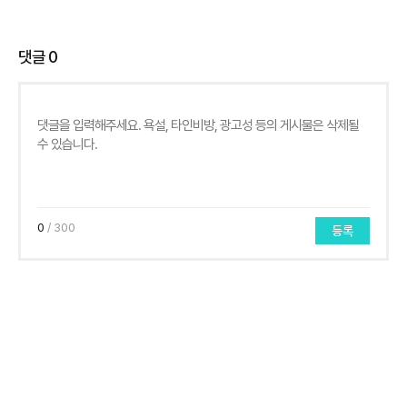
댓글
0
0
/ 300
등록