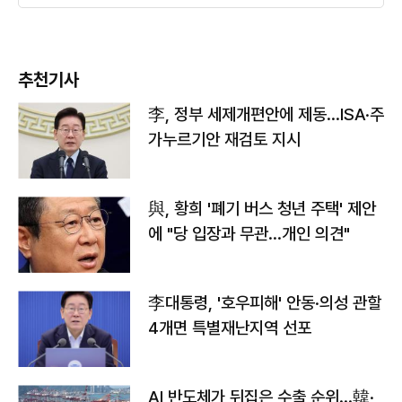
추천기사
李, 정부 세제개편안에 제동…ISA·주
가누르기안 재검토 지시
與, 황희 '폐기 버스 청년 주택' 제안
에 "당 입장과 무관…개인 의견"
李대통령, '호우피해' 안동·의성 관할
4개면 특별재난지역 선포
AI 반도체가 뒤집은 수출 순위…韓·