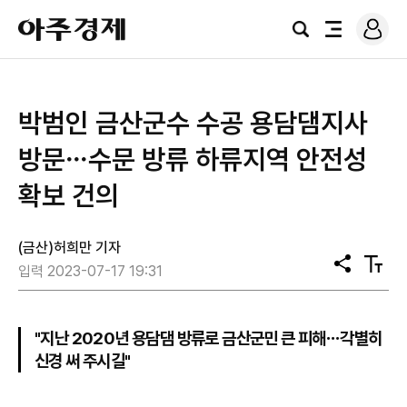
로
아
그
검
전
주
인
색
체
경
메
제
뉴
박범인 금산군수 수공 용담댐지사
방문⋯수문 방류 하류지역 안전성
확보 건의
(금산)허희만 기자
공
텍
입력 2023-07-17 19:31
유
스
트
크
기
"지난 2020년 용담댐 방류로 금산군민 큰 피해⋯각별히
신경 써 주시길"