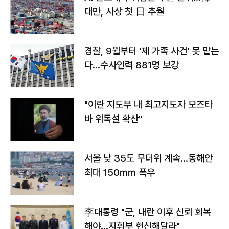
대만, 사상 첫 日 추월
경찰, 9월부터 '제 가족 사건' 못 맡는
다…수사인력 881명 보강
"이란 지도부 내 최고지도자 모즈타
바 위독설 확산"
서울 낮 35도 무더위 계속…동해안
최대 150㎜ 폭우
李대통령 "군, 내란 이후 신뢰 회복
해야…지휘부 헌신해달라"