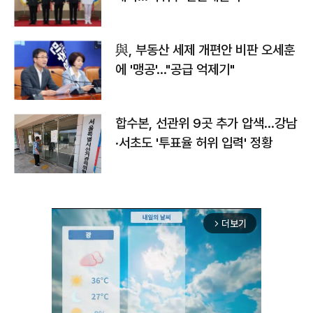
與, 부동산 세제 개편안 비판 오세훈
에 '맹공'…"공급 억제기"
합수본, 선관위 9곳 추가 압색…강남
·서초도 '투표율 허위 입력' 정황
더보기
arrow_forward_ios