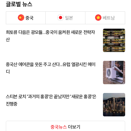
글로벌 뉴스
중국
일본
베트남
희토류 다음은 광모듈…중국이 움켜쥔 새로운 전략자
산
중국산 에어콘을 웃돈 주고 산다...유럽 열광시킨 메이
디
스티븐 로치 '과거의 홍콩'은 끝났지만 '새로운 홍콩'은
진행중
중국뉴스
더보기