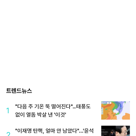
트렌드뉴스
"다음 주 기온 뚝 떨어진다"…태풍도
1
없이 열돔 박살 낸 '이것'
"이재명 탄핵, 얼마 안 남았다"...'윤석
2