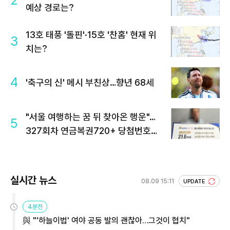
2
예상 경로는?
13호 태풍 '돌핀'·15호 '찬홈' 현재 위
3
치는?
4
'축구의 신' 메시 부친상…향년 68세
"서울 여행하는 꿈 뒤 찾아온 행운"…
5
327회차 연금복권720+ 당첨번호조
회 주목
실시간 뉴스
08.09 15:11
UPDATE
4분전
與 "'하늘이법' 여야 공동 발의 괜찮아…그것이 협치"