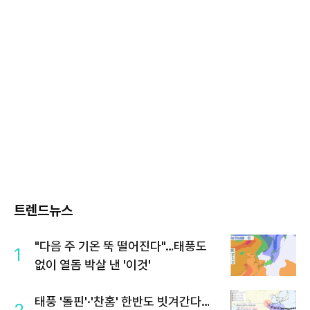
트렌드뉴스
"다음 주 기온 뚝 떨어진다"…태풍도
1
없이 열돔 박살 낸 '이것'
태풍 '돌핀'·'찬홈' 한반도 빗겨간다…