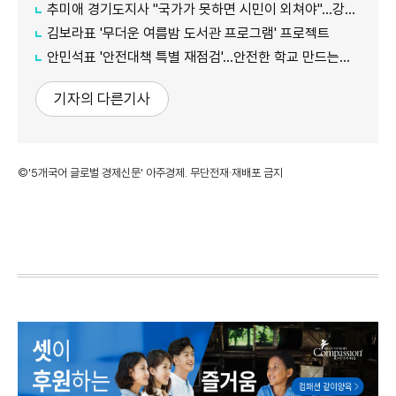
추미애 경기도지사 "국가가 못하면 시민이 외쳐야"...강일출 할머니 흉상 앞 '연대' 강조
김보라표 '무더운 여름밤 도서관 프로그램' 프로젝트
안민석표 '안전대책 특별 재점검'...안전한 학교 만드는데 만전
기자의 다른기사
©'5개국어 글로벌 경제신문' 아주경제. 무단전재·재배포 금지