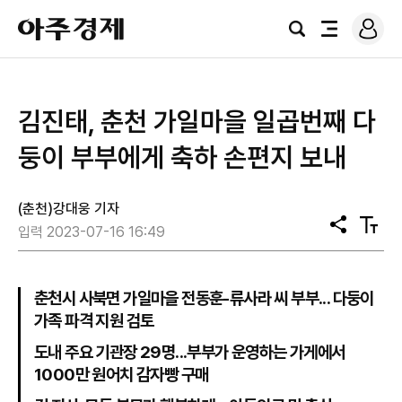
로
아
그
검
전
주
인
색
체
경
메
제
뉴
김진태, 춘천 가일마을 일곱번째 다
둥이 부부에게 축하 손편지 보내
(춘천)강대웅 기자
공
텍
입력 2023-07-16 16:49
유
스
트
크
기
춘천시 사북면 가일마을 전동훈-류사라 씨 부부... 다둥이
가족 파격 지원 검토
도내 주요 기관장 29명...부부가 운영하는 가게에서
1000만 원어치 감자빵 구매