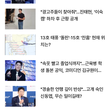
"광고주들이 찾아줘"…진태현, '이숙
캠' 하차 후 근황 공개
13호 태풍 '돌핀'·15호 '찬홈' 현재 위
치는?
"속옷 빨고 졸업식까지"…근육병 학
생 돌본 공익, 코미디언 김규원이었
다
"경솔한 언행 깊이 반성"…고개 숙인
신동엽, 무슨 일이길래?