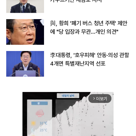
與, 황희 '폐기 버스 청년 주택' 제안
에 "당 입장과 무관…개인 의견"
李대통령, '호우피해' 안동·의성 관할
4개면 특별재난지역 선포
더보기
arrow_forward_ios