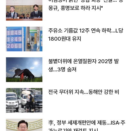
몽규, 홍명보로 하라 지시"
주유소 기름값 12주 연속 하락…L당
1800원대 유지
불볕더위에 온열질환자 202명 발
생…3명 숨져
전국 무더위 지속…동해안 강한 비
李, 정부 세제개편안에 제동…ISA·주
가누르기안 재검토 지시