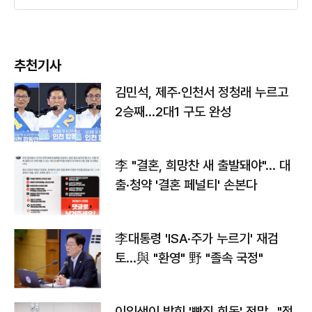
추천기사
김민석, 제주·인천서 정청래 누르고
2승째…2대1 구도 완성
李 "결혼, 희망찬 새 출발돼야"… 대
출·청약 '결혼 페널티' 손본다
李대통령 'ISA·주가 누르기' 재검
토…與 "환영" 野 "졸속 국정"
이임생이 밝힌 '빵집 회동' 전말…"정