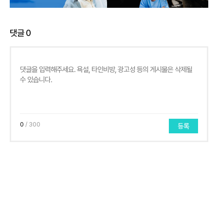
댓글
0
0
/ 300
등록