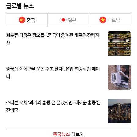
글로벌 뉴스
중국
일본
베트남
희토류 다음은 광모듈…중국이 움켜쥔 새로운 전략자
산
중국산 에어콘을 웃돈 주고 산다...유럽 열광시킨 메이
디
스티븐 로치 '과거의 홍콩'은 끝났지만 '새로운 홍콩'은
진행중
중국뉴스
더보기