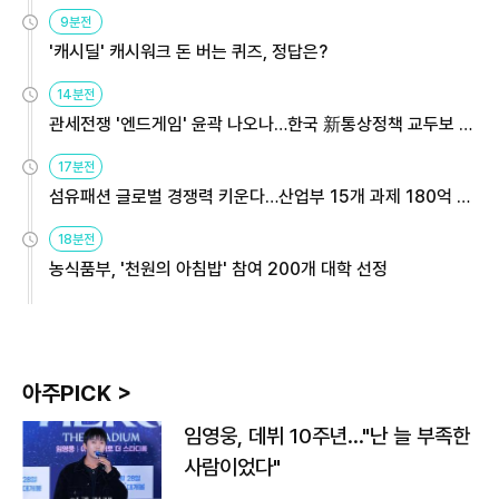
9분전
'캐시딜' 캐시워크 돈 버는 퀴즈, 정답은?
14분전
관세전쟁 '엔드게임' 윤곽 나오나…한국 新통상정책 교두보 활
용해야
17분전
섬유패션 글로벌 경쟁력 키운다…산업부 15개 과제 180억 지
원
18분전
농식품부, '천원의 아침밥' 참여 200개 대학 선정
아주PICK >
임영웅, 데뷔 10주년…"난 늘 부족한
사람이었다"