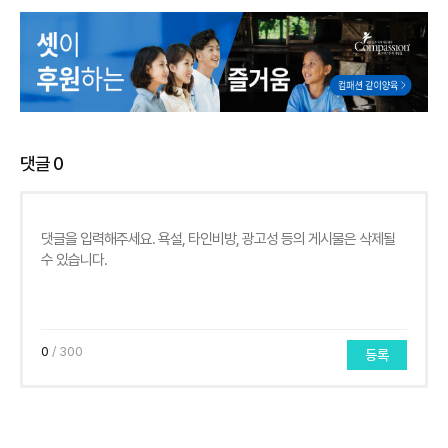
댓글
0
0
/ 300
등록