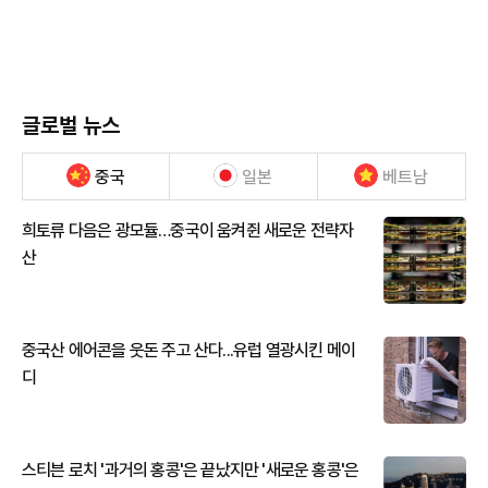
글로벌 뉴스
중국
일본
베트남
희토류 다음은 광모듈…중국이 움켜쥔 새로운 전략자
산
중국산 에어콘을 웃돈 주고 산다...유럽 열광시킨 메이
디
스티븐 로치 '과거의 홍콩'은 끝났지만 '새로운 홍콩'은