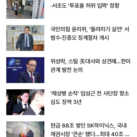
·서초도 '투표율 허위 입력' 정황
국민의힘 윤리위, '돌려차기 실언' 서
범수·진종오 징계절차 개시
위성락, 스틸 美대사와 상견례…한미
관계 발전 논의
'채상병 순직' 임성근 전 사단장 항소
심도 징역 3년
현금 88조 쌓인 SK하이닉스, 국내
채권시장 '큰손' 됐다…최대 40조 투