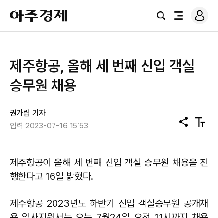
로
아
그
검
전
주
인
색
체
경
메
제
뉴
제주항공, 올해 세 번째 신입 객실
승무원 채용
권가림 기자
공
텍
입력 2023-07-16 15:53
유
스
트
크
기
제주항공이 올해 세 번째 신입 객실 승무원 채용을 진
행한다고 16일 밝혔다.
제주항공 2023년도 하반기 신입 객실승무원 공개채
용 입사지원서는 오는 7월24일 오전 11시까지 채용