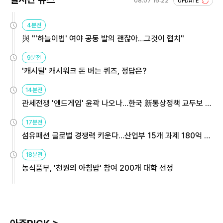
08.07 16:22
UPDATE
4분전
與 "'하늘이법' 여야 공동 발의 괜찮아…그것이 협치"
9분전
'캐시딜' 캐시워크 돈 버는 퀴즈, 정답은?
14분전
관세전쟁 '엔드게임' 윤곽 나오나…한국 新통상정책 교두보 활
용해야
17분전
섬유패션 글로벌 경쟁력 키운다…산업부 15개 과제 180억 지
원
18분전
농식품부, '천원의 아침밥' 참여 200개 대학 선정