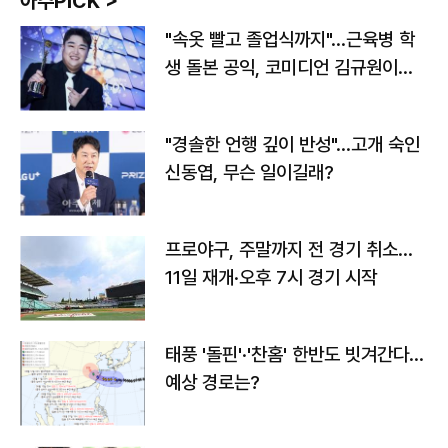
아주PICK >
"속옷 빨고 졸업식까지"…근육병 학
생 돌본 공익, 코미디언 김규원이었
다
"경솔한 언행 깊이 반성"…고개 숙인
신동엽, 무슨 일이길래?
프로야구, 주말까지 전 경기 취소…
11일 재개·오후 7시 경기 시작
태풍 '돌핀'·'찬홈' 한반도 빗겨간다…
예상 경로는?