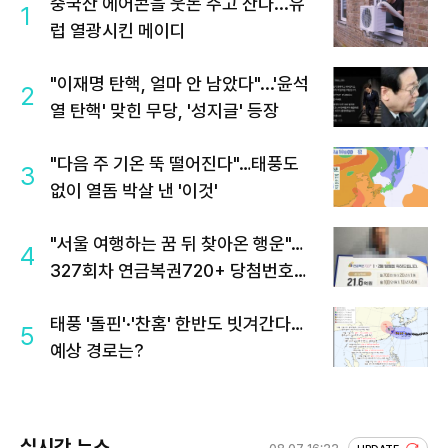
중국산 에어콘을 웃돈 주고 산다...유
1
럽 열광시킨 메이디
"이재명 탄핵, 얼마 안 남았다"...'윤석
2
열 탄핵' 맞힌 무당, '성지글' 등장
"다음 주 기온 뚝 떨어진다"…태풍도
3
없이 열돔 박살 낸 '이것'
"서울 여행하는 꿈 뒤 찾아온 행운"…
4
327회차 연금복권720+ 당첨번호조
회 주목
태풍 '돌핀'·'찬홈' 한반도 빗겨간다…
5
예상 경로는?
실시간 뉴스