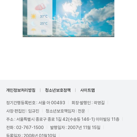
Unmute
개인정보처리방침
청소년보호정책
사이트맵
정기간행등록번호 : 서울 아 00493
회장·발행인 : 곽영길
사장·편집인 : 임규진
청소년보호책임자 : 전운
주소 : 서울특별시 종로구 종로 1길 42(수송동 146-1) 이마빌딩 11층
전화 : 02-767-1500
발행일자 : 2007년 11월 15일
등록일자 : 2008년 01월10일