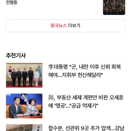
진행중
중국뉴스
더보기
추천기사
李대통령 "군, 내란 이후 신뢰 회복
해야…지휘부 헌신해달라"
與, 부동산 세제 개편안 비판 오세훈
에 '맹공'…"공급 억제기"
합수본, 선관위 9곳 추가 압색…강남