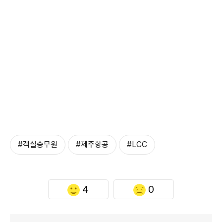
#객실승무원
#제주항공
#LCC
4
0