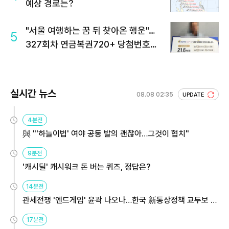
예상 경로는?
"서울 여행하는 꿈 뒤 찾아온 행운"…
5
327회차 연금복권720+ 당첨번호조
회 주목
실시간 뉴스
08.08 02:35
UPDATE
4분전
與 "'하늘이법' 여야 공동 발의 괜찮아…그것이 협치"
9분전
'캐시딜' 캐시워크 돈 버는 퀴즈, 정답은?
14분전
관세전쟁 '엔드게임' 윤곽 나오나…한국 新통상정책 교두보 활
용해야
17분전