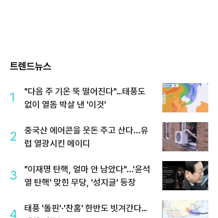
트렌드뉴스
"다음 주 기온 뚝 떨어진다"…태풍도
1
없이 열돔 박살 낸 '이것'
중국산 에어콘을 웃돈 주고 산다...유
2
럽 열광시킨 메이디
"이재명 탄핵, 얼마 안 남았다"...'윤석
3
열 탄핵' 맞힌 무당, '성지글' 등장
태풍 '돌핀'·'찬홈' 한반도 빗겨간다…
4