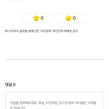
0
0
©'5개국어 글로벌 경제신문' 아주경제. 무단전재·재배포 금지
댓글
0