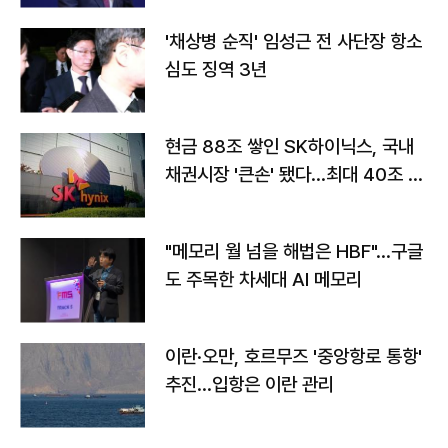
'채상병 순직' 임성근 전 사단장 항소
심도 징역 3년
현금 88조 쌓인 SK하이닉스, 국내
채권시장 '큰손' 됐다…최대 40조 투
자
"메모리 월 넘을 해법은 HBF"…구글
도 주목한 차세대 AI 메모리
이란·오만, 호르무즈 '중앙항로 통항'
추진…입항은 이란 관리