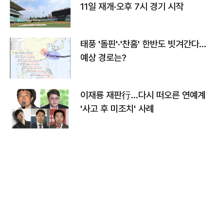
11일 재개·오후 7시 경기 시작
태풍 '돌핀'·'찬홈' 한반도 빗겨간다…
예상 경로는?
이재룡 재판行…다시 떠오른 연예계
'사고 후 미조치' 사례