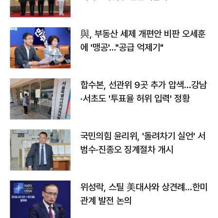
與, 부동산 세제 개편안 비판 오세훈
에 '맹공'…"공급 억제기"
합수본, 선관위 9곳 추가 압색…강남
·서초도 '투표율 허위 입력' 정황
국민의힘 윤리위, '돌려차기 실언' 서
범수·진종오 징계절차 개시
위성락, 스틸 美대사와 상견례…한미
관계 발전 논의