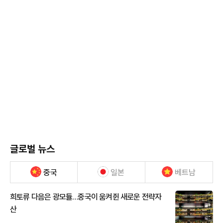
글로벌 뉴스
중국
일본
베트남
희토류 다음은 광모듈…중국이 움켜쥔 새로운 전략자
산