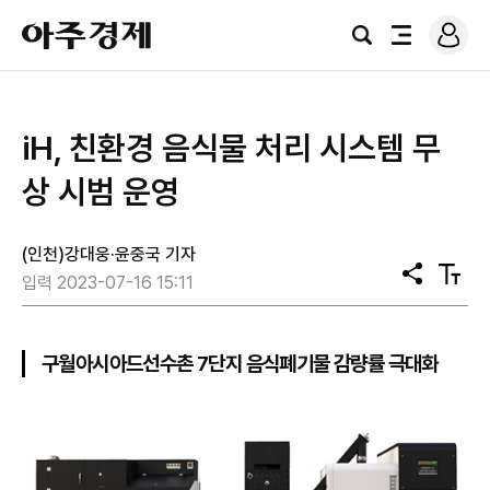
로
아
그
검
전
주
인
색
체
경
메
제
뉴
iH, 친환경 음식물 처리 시스템 무
상 시범 운영
(인천)강대웅·윤중국 기자
공
텍
입력 2023-07-16 15:11
유
스
트
크
기
구월아시아드선수촌 7단지 음식폐기물 감량률 극대화