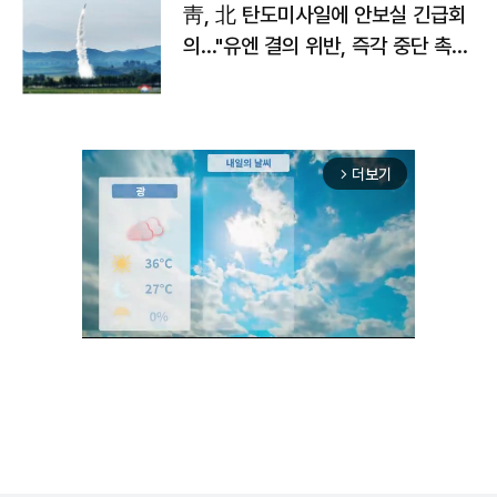
靑, 北 탄도미사일에 안보실 긴급회
의…"유엔 결의 위반, 즉각 중단 촉
구"
더보기
arrow_forward_ios
Mute