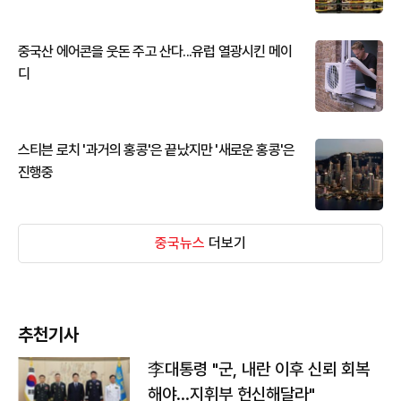
중국산 에어콘을 웃돈 주고 산다...유럽 열광시킨 메이
디
스티븐 로치 '과거의 홍콩'은 끝났지만 '새로운 홍콩'은
진행중
중국뉴스
더보기
추천기사
李대통령 "군, 내란 이후 신뢰 회복
해야…지휘부 헌신해달라"