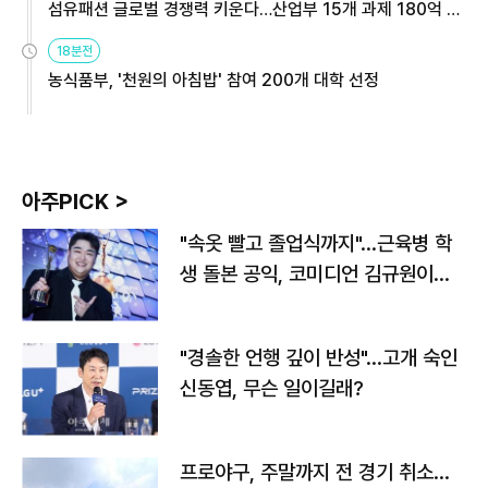
섬유패션 글로벌 경쟁력 키운다…산업부 15개 과제 180억 지
원
18분전
농식품부, '천원의 아침밥' 참여 200개 대학 선정
아주PICK >
"속옷 빨고 졸업식까지"…근육병 학
생 돌본 공익, 코미디언 김규원이었
다
"경솔한 언행 깊이 반성"…고개 숙인
신동엽, 무슨 일이길래?
프로야구, 주말까지 전 경기 취소…