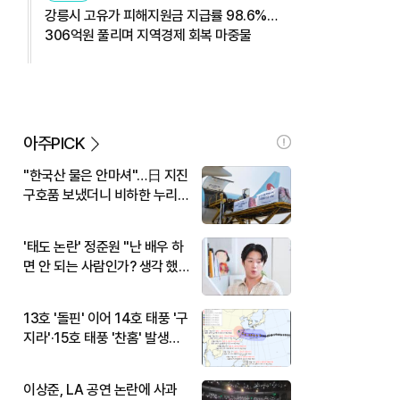
강릉시 고유가 피해지원금 지급률 98.6%…
306억원 풀리며 지역경제 회복 마중물
아주PICK
"한국산 물은 안마셔"…日 지진
구호품 보냈더니 비하한 누리
꾼
'태도 논란' 정준원 "난 배우 하
면 안 되는 사람인가? 생각 했
다"
13호 '돌핀' 이어 14호 태풍 '구
지라'·15호 태풍 '찬홈' 발생…
현재 위치와 이동경로는?
이상준, LA 공연 논란에 사과