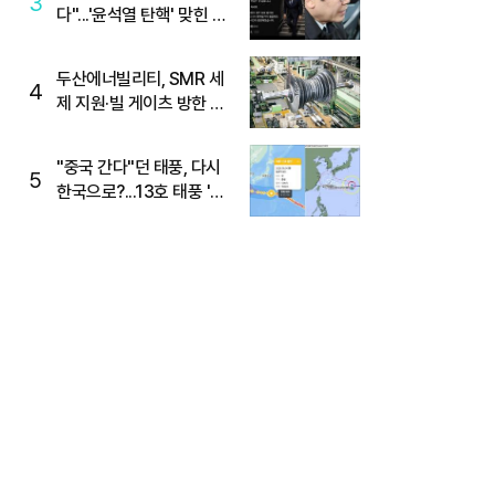
3
다"...'윤석열 탄핵' 맞힌 무
당, '성지글' 등장
두산에너빌리티, SMR 세
4
제 지원·빌 게이츠 방한 기
대에 5%대 강세
"중국 간다"던 태풍, 다시
5
한국으로?...13호 태풍 '돌
핀' 방향 급전환