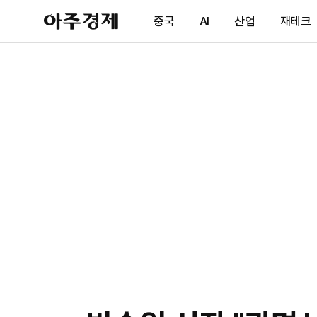
아
중국
AI
산업
재테크
주
경
제