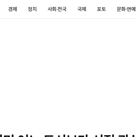
경제
정치
사회·전국
국제
포토
문화·연예