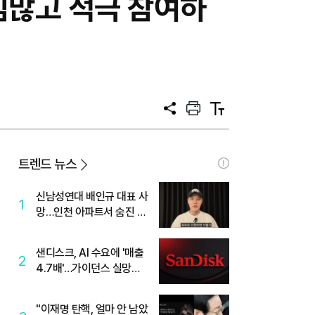
심많고 적극 참여하
공
프
텍
유
린
스
트
트
크
기
트렌드 뉴스
신남성연대 배인규 대표 사
1
망…인천 아파트서 숨진 채
발견
샌디스크, AI 수요에 '매출
2
4.7배'…가이던스 실망에
'주가는 하락'
"이재명 탄핵, 얼마 안 남았