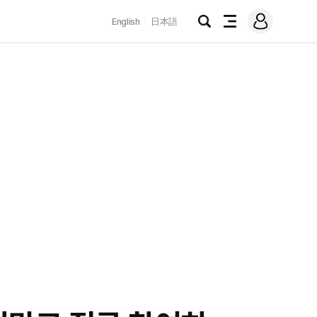
로
English
日本語
그
검
전
인
색
체
메
뉴