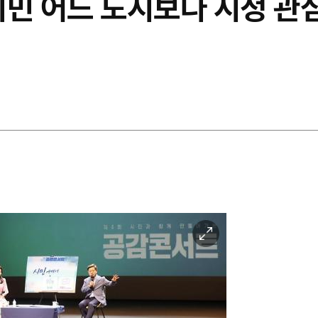
시민 어느 도시보다 시정 관
이
미
지
확
대