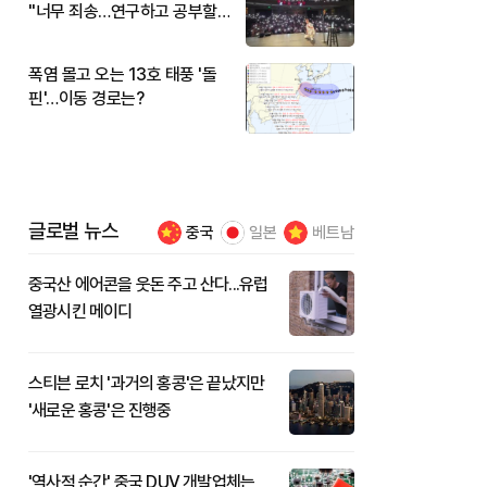
"너무 죄송…연구하고 공부할
것"
폭염 몰고 오는 13호 태풍 '돌
핀'…이동 경로는?
글로벌 뉴스
중국
일본
베트남
중국산 에어콘을 웃돈 주고 산다...유럽
열광시킨 메이디
스티븐 로치 '과거의 홍콩'은 끝났지만
'새로운 홍콩'은 진행중
'역사적 순간' 중국 DUV 개발업체는