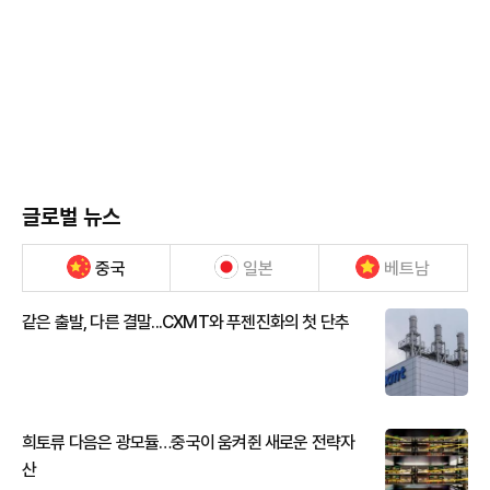
글로벌 뉴스
중국
일본
베트남
같은 출발, 다른 결말...CXMT와 푸젠진화의 첫 단추
희토류 다음은 광모듈…중국이 움켜쥔 새로운 전략자
산