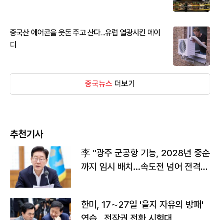
중국산 에어콘을 웃돈 주고 산다...유럽 열광시킨 메이
디
중국뉴스
더보기
추천기사
李 "광주 군공항 기능, 2028년 중순
까지 임시 배치…속도전 넘어 전격
전"
한미, 17∼27일 '을지 자유의 방패'
연습…전작권 전환 시험대