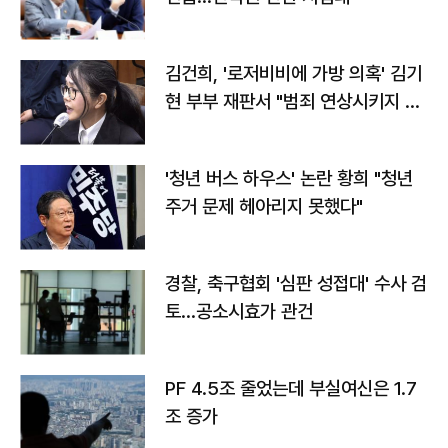
김건희, '로저비비에 가방 의혹' 김기
현 부부 재판서 "범죄 연상시키지 말
라"
'청년 버스 하우스' 논란 황희 "청년
주거 문제 헤아리지 못했다"
경찰, 축구협회 '심판 성접대' 수사 검
토…공소시효가 관건
PF 4.5조 줄었는데 부실여신은 1.7
조 증가