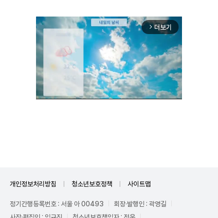
더보기
arrow_forward_ios
Unmute
개인정보처리방침
청소년보호정책
사이트맵
정기간행등록번호 : 서울 아 00493
회장·발행인 : 곽영길
사장·편집인 : 임규진
청소년보호책임자 : 전운