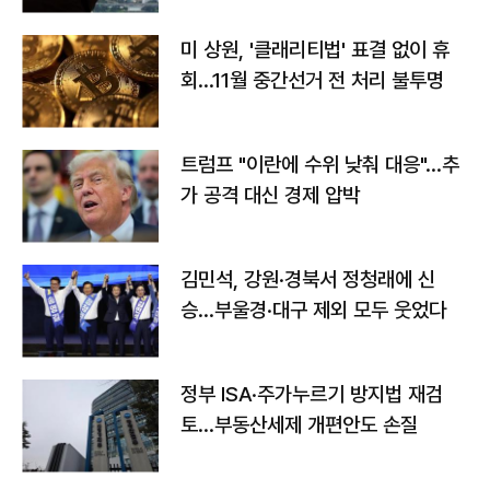
미 상원, '클래리티법' 표결 없이 휴
회…11월 중간선거 전 처리 불투명
트럼프 "이란에 수위 낮춰 대응"…추
가 공격 대신 경제 압박
김민석, 강원·경북서 정청래에 신
승…부울경·대구 제외 모두 웃었다
정부 ISA·주가누르기 방지법 재검
토…부동산세제 개편안도 손질