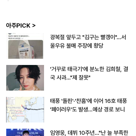
아주PICK >
광복절 앞두고 "김구는 빨갱이"…서
울우유 불매 주장에 황당
'거꾸로 태극기'에 분노한 김희철, 결
국 사과…"제 잘못"
태풍 '돌핀'·'찬홈'에 이어 16호 태풍
'페이러우'도 발생…예상 경로 보니
임영웅, 데뷔 10주년…"난 늘 부족한