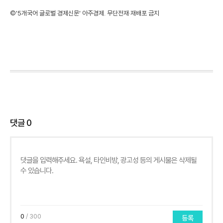
©'5개국어 글로벌 경제신문' 아주경제. 무단전재·재배포 금지
댓글
0
0
/ 300
등록