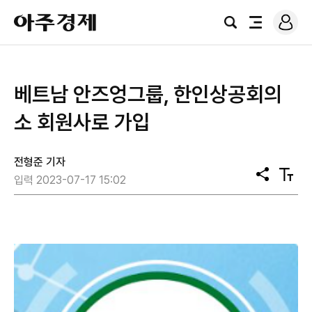
로
아
그
검
전
주
인
색
체
경
메
제
뉴
베트남 안즈엉그룹, 한인상공회의
소 회원사로 가입
전형준 기자
공
텍
입력 2023-07-17 15:02
유
스
트
크
기