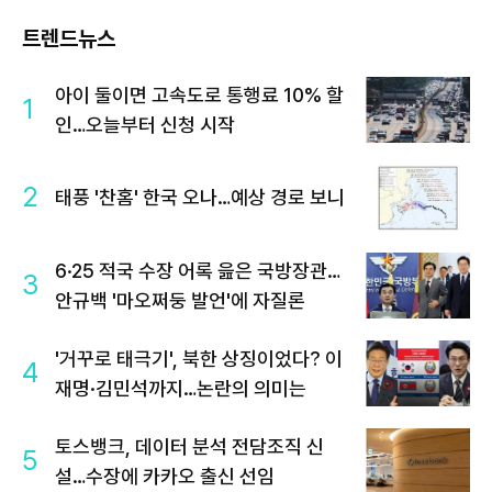
트렌드뉴스
아이 둘이면 고속도로 통행료 10% 할
1
인…오늘부터 신청 시작
2
태풍 '찬홈' 한국 오나…예상 경로 보니
6·25 적국 수장 어록 읊은 국방장관…
3
안규백 '마오쩌둥 발언'에 자질론
'거꾸로 태극기', 북한 상징이었다? 이
4
재명·김민석까지…논란의 의미는
토스뱅크, 데이터 분석 전담조직 신
5
설…수장에 카카오 출신 선임