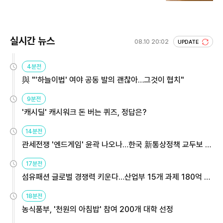
실시간 뉴스
08.10 20:02
UPDATE
4분전
與 "'하늘이법' 여야 공동 발의 괜찮아…그것이 협치"
9분전
'캐시딜' 캐시워크 돈 버는 퀴즈, 정답은?
14분전
관세전쟁 '엔드게임' 윤곽 나오나…한국 新통상정책 교두보 활
용해야
17분전
섬유패션 글로벌 경쟁력 키운다…산업부 15개 과제 180억 지
원
18분전
농식품부, '천원의 아침밥' 참여 200개 대학 선정