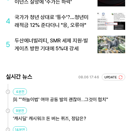
이던스 실망에 '주가는 하락'
국가가 청년 상대로 '통수'?...청년미
4
래적금 12% 준다더니 "응, 오류야"
두산에너빌리티, SMR 세제 지원·빌
5
게이츠 방한 기대에 5%대 강세
실시간 뉴스
08.06 17:46
UPDATE
4분전
與 "'하늘이법' 여야 공동 발의 괜찮아…그것이 협치"
9분전
'캐시딜' 캐시워크 돈 버는 퀴즈, 정답은?
14분전