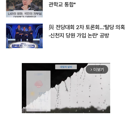
관학교 통합"
與 전당대회 2차 토론회…'탈당 의혹
·신천지 당원 가입 논란' 공방
더보기
arrow_forward_ios
Unmute