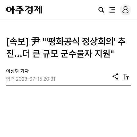
로
아
그
검
전
주
인
색
체
경
메
제
뉴
[속보] 尹 "'평화공식 정상회의' 추
진...더 큰 규모 군수물자 지원"
이성휘 기자
공
텍
입력 2023-07-15 20:31
유
스
트
크
기