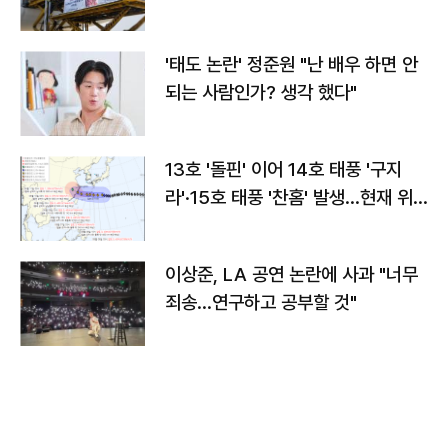
'태도 논란' 정준원 "난 배우 하면 안
되는 사람인가? 생각 했다"
13호 '돌핀' 이어 14호 태풍 '구지
라'·15호 태풍 '찬홈' 발생…현재 위
치와 이동경로는?
이상준, LA 공연 논란에 사과 "너무
죄송…연구하고 공부할 것"