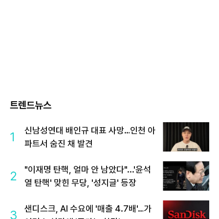
트렌드뉴스
신남성연대 배인규 대표 사망…인천 아
1
파트서 숨진 채 발견
"이재명 탄핵, 얼마 안 남았다"...'윤석
2
열 탄핵' 맞힌 무당, '성지글' 등장
샌디스크, AI 수요에 '매출 4.7배'…가
3