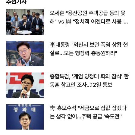
추천기사
오세훈 "용산공원 주택공급 동의 못
해" vs 與 "정치적 어젠다로 사용"
맞불
李대통령 "외신서 보던 폭염 상황 현
실로…모든 행정력 총동원하라"
종합특검, '계엄 당정대 회의 참석' 한
동훈 참고인 조사...12일 통보
靑 홍보수석 "세금으로 집값 잡겠다
는 생각 없어…주택 공급 '속도전'"