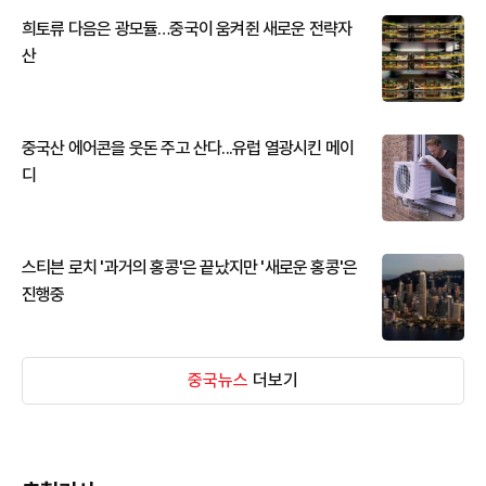
희토류 다음은 광모듈…중국이 움켜쥔 새로운 전략자
산
중국산 에어콘을 웃돈 주고 산다...유럽 열광시킨 메이
디
스티븐 로치 '과거의 홍콩'은 끝났지만 '새로운 홍콩'은
진행중
중국뉴스
더보기