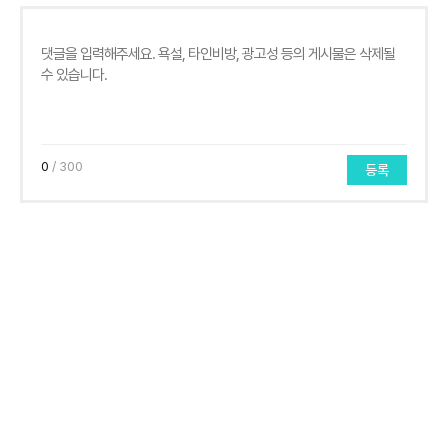
0
/ 300
등록