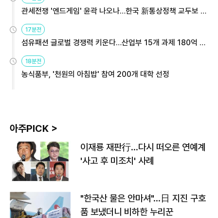
관세전쟁 '엔드게임' 윤곽 나오나…한국 新통상정책 교두보 활
용해야
17분전
섬유패션 글로벌 경쟁력 키운다…산업부 15개 과제 180억 지
원
18분전
농식품부, '천원의 아침밥' 참여 200개 대학 선정
아주PICK >
이재룡 재판行…다시 떠오른 연예계
'사고 후 미조치' 사례
"한국산 물은 안마셔"…日 지진 구호
품 보냈더니 비하한 누리꾼