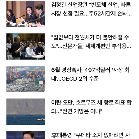
김정관 산업장관 "반도체 산업, 빠른
시장 선점 필요…주52시간제 손봐
야"
"집값보다 전월세가 더 불안해질 수
도"…전문가들, 세제개편안 부작용
우려
6월 경상흑자, 497억달러 '사상 최
대'…OECD 2위 수준
이란·오만, 호르무즈 새 항로 좌표 합
의…"전면 개방은 아냐"
李대통령 "쿠데타 소지 없애려면 사